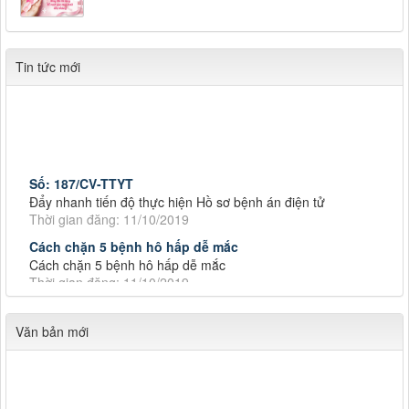
Tin tức mới
Số: 187/CV-TTYT
Đẩy nhanh tiến độ thực hiện Hồ sơ bệnh án điện tử
Thời gian đăng: 11/10/2019
Cách chặn 5 bệnh hô hấp dễ mắc
Cách chặn 5 bệnh hô hấp dễ mắc
Thời gian đăng: 11/10/2019
Tiếp tục tăng cường công tác lãnh, chỉ đạo phòng,
Tiếp tục tăng cường công tác lãnh, chỉ đạo phòng, chống
dịch tả lợn châu Phi
Văn bản mới
Thời gian đăng: 11/10/2019
Số: 187/CV-TTYT
Đẩy nhanh tiến độ thực hiện Hồ sơ bệnh án điện tử