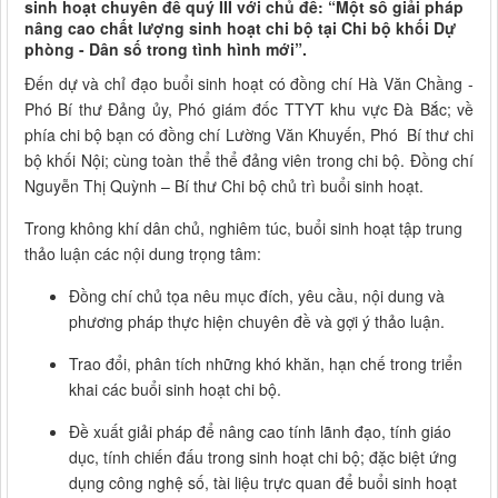
sinh hoạt chuyên đề quý III với chủ đề: “Một số giải pháp
nâng cao chất lượng sinh hoạt chi bộ tại Chi bộ khối Dự
phòng - Dân số trong tình hình mới”.
Đến dự và chỉ đạo buổi sinh hoạt có đồng chí Hà Văn Chầng -
Phó Bí thư Đảng ủy, Phó giám đốc TTYT khu vực Đà Bắc; về
phía chi bộ bạn có đồng chí Lường Văn Khuyến, Phó Bí thư chi
bộ khối Nội; cùng toàn thể thể đảng viên trong chi bộ. Đồng chí
Nguyễn Thị Quỳnh – Bí thư Chi bộ chủ trì buổi sinh hoạt.
Trong không khí dân chủ, nghiêm túc, buổi sinh hoạt tập trung
thảo luận các nội dung trọng tâm:
Đồng chí chủ tọa nêu mục đích, yêu cầu, nội dung và
phương pháp thực hiện chuyên đề và gợi ý thảo luận.
Trao đổi, phân tích những khó khăn, hạn chế trong triển
khai các buổi sinh hoạt chi bộ.
Đề xuất giải pháp để nâng cao tính lãnh đạo, tính giáo
dục, tính chiến đấu trong sinh hoạt chi bộ; đặc biệt ứng
dụng công nghệ số, tài liệu trực quan để buổi sinh hoạt