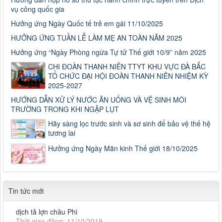
vụ công quốc gia
Hưởng ứng Ngày Quốc tế trẻ em gái 11/10/2025
HƯỞNG ỨNG TUẦN LỄ LÀM MẸ AN TOÀN NĂM 2025
Hưởng ứng “Ngày Phòng ngừa Tự tử Thế giới 10/9” năm 2025
CHI ĐOÀN THANH NIÊN TTYT KHU VỰC ĐÀ BẮC
TỔ CHỨC ĐẠI HỘI ĐOÀN THANH NIÊN NHIỆM KỲ
2025-2027
HƯỚNG DẪN XỬ LÝ NƯỚC ĂN UỐNG VÀ VỆ SINH MÔI
TRƯỜNG TRONG KHI NGẬP LỤT
Số: 187/CV-TTYT
Hãy sàng lọc trước sinh và sơ sinh để bảo vệ thế hệ
Đẩy nhanh tiến độ thực hiện Hồ sơ bệnh án điện tử
tương lai
Thời gian đăng: 11/10/2019
Hưởng ứng Ngày Mãn kinh Thế giới 18/10/2025
Cách chặn 5 bệnh hô hấp dễ mắc
Cách chặn 5 bệnh hô hấp dễ mắc
Thời gian đăng: 11/10/2019
Tiếp tục tăng cường công tác lãnh, chỉ đạo phòng,
Tin tức mới
Tiếp tục tăng cường công tác lãnh, chỉ đạo phòng, chống
dịch tả lợn châu Phi
Thời gian đăng: 11/10/2019