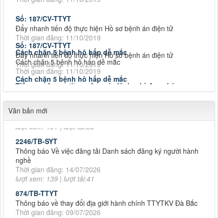
Số: 187/CV-TTYT
Đẩy nhanh tiến độ thực hiện Hồ sơ bệnh án điện tử
Thời gian đăng: 11/10/2019
Số: 187/CV-TTYT
Đẩy nhanh tiến độ thực hiện Hồ sơ bệnh án điện tử
Cách chặn 5 bệnh hô hấp dễ mắc
Thời gian đăng: 11/10/2019
Cách chặn 5 bệnh hô hấp dễ mắc
Thời gian đăng: 11/10/2019
Cách chặn 5 bệnh hô hấp dễ mắc
Cách chặn 5 bệnh hô hấp dễ mắc
Tiếp tục tăng cường công tác lãnh, chỉ đạo phòng,
Thời gian đăng: 11/10/2019
Tiếp tục tăng cường công tác lãnh, chỉ đạo phòng, chống
777/TTYT-TCHC&TCKT
dịch tả lợn châu Phi
Tiếp tục tăng cường công tác lãnh, chỉ đạo phòng,
BC số người thực hành tại cơ sở (Thủy-Đậu)
Thời gian đăng: 11/10/2019
Văn bản mới
Thời gian đăng: 20/07/2026
Tiếp tục tăng cường công tác lãnh, chỉ đạo phòng, chống
lượt xem: 191 | lượt tải:33
dịch tả lợn châu Phi
Thời gian đăng: 11/10/2019
2246/TB-SYT
Thông báo Về việc đăng tải Danh sách đăng ký người hành
Số: 187/CV-TTYT
nghề
Đẩy nhanh tiến độ thực hiện Hồ sơ bệnh án điện tử
Thời gian đăng: 14/07/2026
Thời gian đăng: 11/10/2019
lượt xem: 139 | lượt tải:41
Cách chặn 5 bệnh hô hấp dễ mắc
874/TB-TTYT
Cách chặn 5 bệnh hô hấp dễ mắc
Thông báo về thay đổi địa giới hành chính TTYTKV Đà Bắc
Thời gian đăng: 11/10/2019
Thời gian đăng: 09/07/2026