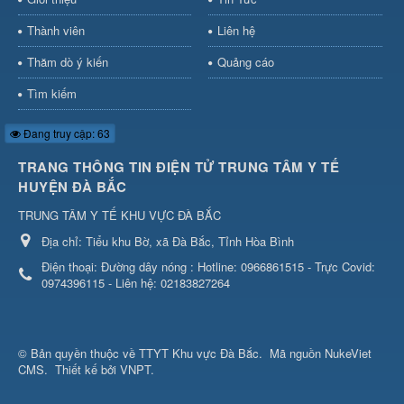
Thành viên
Liên hệ
Thăm dò ý kiến
Quảng cáo
Tìm kiếm
Đang truy cập: 63
TRANG THÔNG TIN ĐIỆN TỬ TRUNG TÂM Y TẾ
HUYỆN ĐÀ BẮC
TRUNG TÂM Y TẾ KHU VỰC ĐÀ BẮC
Địa chỉ:
Tiểu khu Bờ, xã Đà Bắc, Tỉnh Hòa Bình
Điện thoại:
Đường dây nóng : Hotline: 0966861515 - Trực Covid:
0974396115 - Liên hệ: 02183827264
© Bản quyền thuộc về
TTYT Khu vực Đà Bắc
.
Mã nguồn
NukeViet
CMS
.
Thiết kế bởi VNPT.