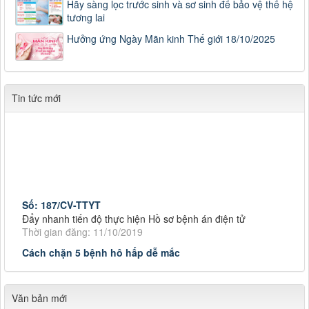
Hãy sàng lọc trước sinh và sơ sinh để bảo vệ thế hệ
tương lai
Hưởng ứng Ngày Mãn kinh Thế giới 18/10/2025
Tin tức mới
Số: 187/CV-TTYT
Đẩy nhanh tiến độ thực hiện Hồ sơ bệnh án điện tử
Thời gian đăng: 11/10/2019
Cách chặn 5 bệnh hô hấp dễ mắc
Cách chặn 5 bệnh hô hấp dễ mắc
Thời gian đăng: 11/10/2019
Tiếp tục tăng cường công tác lãnh, chỉ đạo phòng,
Văn bản mới
Tiếp tục tăng cường công tác lãnh, chỉ đạo phòng, chống