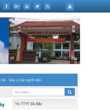
n hệ - Góp ý của người dân
ày
Tin TTYT Đà Bắc