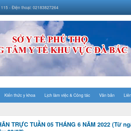
 115 - Điện thoại: 02183827264
Kiến thức y khoa
Lịch làm việc & Công tác
Văn bản
Liê
ÂN TRỰC TUẦN 05 THÁNG 6 NĂM 2022 (Từ ng