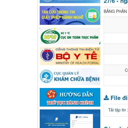
27/6 - ng
BẢNG PHÂN T
C
File đ
Tải tập tin 