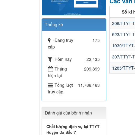
Các văn 
Số kí 
306/TTYT-
Thống kê
523/TTYT-
Đang truy
175
1930/TTYT
cập
307/TTYT-
Hôm nay
22,435
1285/TTYT
Tháng
209,899
hiện tại
Tổng lượt
11,786,463
truy cập
Đánh giá của bệnh nhân
Chất lượng dịch vụ tại TTYT
Huyện Đà Bắc ?