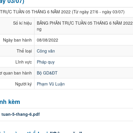
ày 03/07)
RỰC TUẦN 05 THÁNG 6 NĂM 2022 (Từ ngày 27/6 - ngày 03/07)
Số kí hiệu
BẢNG PHÂN TRỰC TUẦN 05 THÁNG 6 NĂM 2022
ng
Ngày ban hành
08/08/2022
Thể loại
Công văn
Lĩnh vực
Pháp quy
ơ quan ban hành
Bộ GD&ĐT
Người ký
Phạm Vũ Luận
ính kèm
:
tuan-5-thang-6.pdf