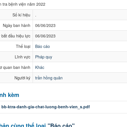
m tra bệnh viện năm 2022
Số kí hiệu
.
Ngày ban hành
06/06/2023
 bắt đầu hiệu lực
06/06/2023
Thể loại
Báo cáo
Lĩnh vực
Pháp quy
ơ quan ban hành
Khác
Người ký
trần hồng quân
ính kèm
:
bb-ktra-danh-gia-chat-luong-benh-vien_s.pdf
bản cùng thể loại
"Báo cáo"