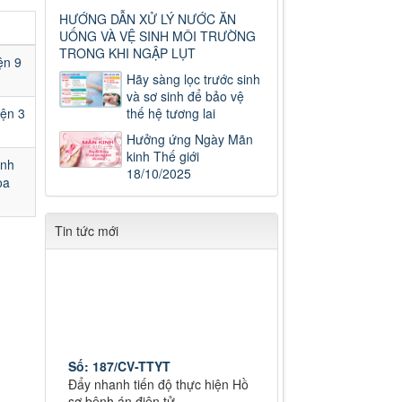
HƯỚNG DẪN XỬ LÝ NƯỚC ĂN
UỐNG VÀ VỆ SINH MÔI TRƯỜNG
TRONG KHI NGẬP LỤT
ện 9
Hãy sàng lọc trước sinh
và sơ sinh để bảo vệ
iện 3
thế hệ tương lai
Hưởng ứng Ngày Mãn
kinh Thế giới
ệnh
18/10/2025
òa
Tin tức mới
Số: 187/CV-TTYT
Đẩy nhanh tiến độ thực hiện Hồ
sơ bệnh án điện tử