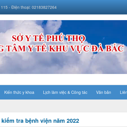
 115 - Điện thoại: 02183827264
Kiến thức y khoa
Lịch làm việc & Công tác
Văn bản
Liê
 kiểm tra bệnh viện năm 2022