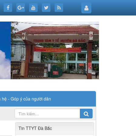
n hệ - Góp ý của người dân
Tin TTYT Đà Bắc