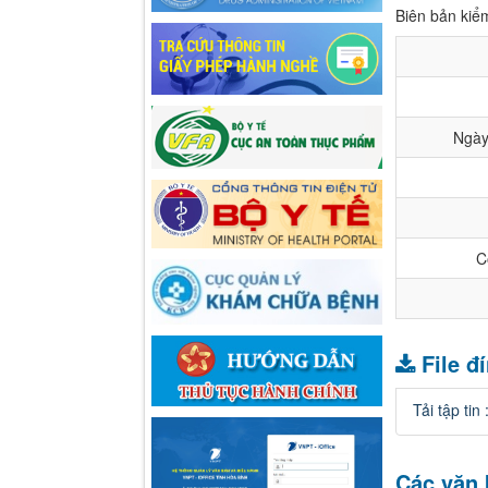
Biên bản kiể
Ngày
C
File đ
Tải tập tin 
Các văn 