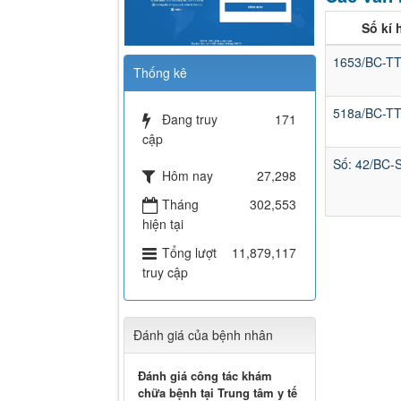
Số kí 
1653/BC-T
Thống kê
518a/BC-T
Đang truy
171
cập
Số: 42/BC-
Hôm nay
27,298
Tháng
302,553
hiện tại
Tổng lượt
11,879,117
truy cập
Đánh giá của bệnh nhân
Đánh giá công tác khám
chữa bệnh tại Trung tâm y tế