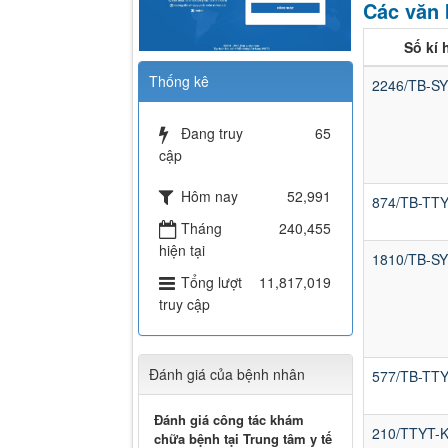
Các văn 
Số kí 
Thống kê
2246/TB-S
Đang truy
65
cập
Hôm nay
52,991
874/TB-TT
Tháng
240,455
hiện tại
1810/TB-S
Tổng lượt
11,817,019
truy cập
Đánh giá của bệnh nhân
577/TB-TT
Đánh giá công tác khám
210/TTYT-
chữa bệnh tại Trung tâm y tế