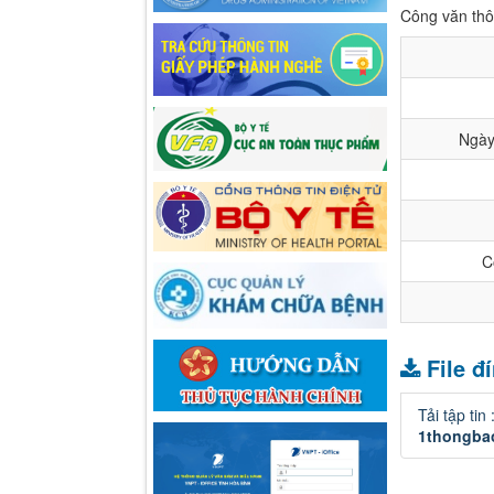
Công văn thô
Ngày
C
File đ
Tải tập tin 
1thongba