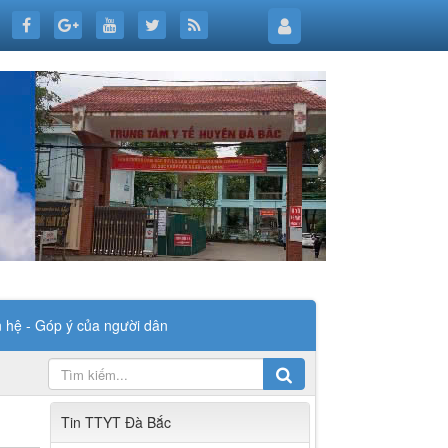
n hệ - Góp ý của người dân
Tin TTYT Đà Bắc