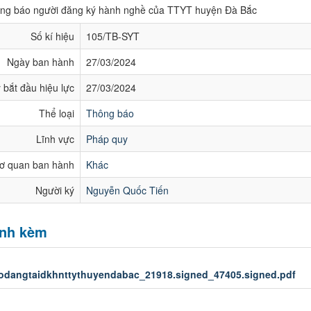
ng báo người đăng ký hành nghề của TTYT huyện Đà Bắc
Số kí hiệu
105/TB-SYT
Ngày ban hành
27/03/2024
 bắt đầu hiệu lực
27/03/2024
Thể loại
Thông báo
Lĩnh vực
Pháp quy
ơ quan ban hành
Khác
Người ký
Nguyễn Quốc Tiến
ính kèm
:
odangtaidkhnttythuyendabac_21918.signed_47405.signed.pdf