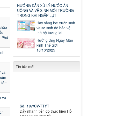
HƯỚNG DẪN XỬ LÝ NƯỚC ĂN
UỐNG VÀ VỆ SINH MÔI TRƯỜNG
TRONG KHI NGẬP LỤT
Hãy sàng lọc trước sinh
chữa
và sơ sinh để bảo vệ
ắc
thế hệ tương lai
h Phú
Hưởng ứng Ngày Mãn
kinh Thế giới
18/10/2025
ính
Tin tức mới
ở và
khám
g tâm
h vụ
Số: 187/CV-TTYT
Đẩy nhanh tiến độ thực hiện Hồ
ịch
sơ bệnh án điện tử