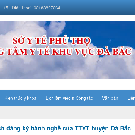
 115 - Điện thoại: 02183827264
Kiến thức y khoa
Lịch làm việc & Công tác
Văn bản
Liê
h đăng ký hành nghề của TTYT huyện Đà Bắc