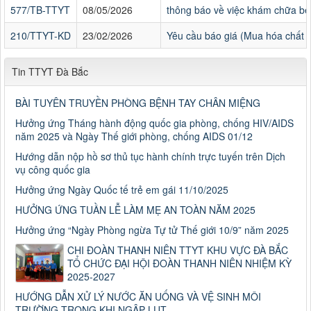
577/TB-TTYT
08/05/2026
thông báo về việc khám chữa bện
210/TTYT-KD
23/02/2026
Yêu cầu báo giá (Mua hóa chất 
Tin TTYT Đà Bắc
BÀI TUYÊN TRUYỀN PHÒNG BỆNH TAY CHÂN MIỆNG
Hưởng ứng Tháng hành động quốc gia phòng, chống HIV/AIDS
năm 2025 và Ngày Thế giới phòng, chống AIDS 01/12
Hướng dẫn nộp hồ sơ thủ tục hành chính trực tuyến trên Dịch
vụ công quốc gia
Hưởng ứng Ngày Quốc tế trẻ em gái 11/10/2025
HƯỞNG ỨNG TUẦN LỄ LÀM MẸ AN TOÀN NĂM 2025
Hưởng ứng “Ngày Phòng ngừa Tự tử Thế giới 10/9” năm 2025
CHI ĐOÀN THANH NIÊN TTYT KHU VỰC ĐÀ BẮC
TỔ CHỨC ĐẠI HỘI ĐOÀN THANH NIÊN NHIỆM KỲ
2025-2027
HƯỚNG DẪN XỬ LÝ NƯỚC ĂN UỐNG VÀ VỆ SINH MÔI
TRƯỜNG TRONG KHI NGẬP LỤT