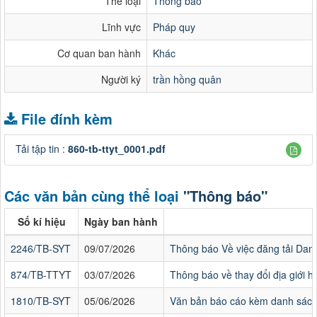
Thể loại
Thông báo
Lĩnh vực
Pháp quy
Cơ quan ban hành
Khác
Người ký
trần hồng quân
File đính kèm
Tải tập tin :
860-tb-ttyt_0001.pdf
Các văn bản cùng thể loại
"Thông báo"
Số kí hiệu
Ngày ban hành
2246/TB-SYT
09/07/2026
Thông báo Về việc đăng tải Danh
874/TB-TTYT
03/07/2026
Thông báo về thay đổi địa giới
1810/TB-SYT
05/06/2026
Văn bản báo cáo kèm danh sách 