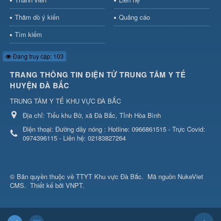
Thăm dò ý kiến
Quảng cáo
Tìm kiếm
Đang truy cập: 103
TRANG THÔNG TIN ĐIỆN TỬ TRUNG TÂM Y TẾ
HUYỆN ĐÀ BẮC
TRUNG TÂM Y TẾ KHU VỰC ĐÀ BẮC
Địa chỉ:
Tiểu khu Bờ, xã Đà Bắc, Tỉnh Hòa Bình
Điện thoại:
Đường dây nóng : Hotline: 0966861515 - Trực Covid:
0974396115 - Liên hệ: 02183827264
© Bản quyền thuộc về
TTYT Khu vực Đà Bắc
.
Mã nguồn
NukeViet
CMS
.
Thiết kế bởi VNPT.