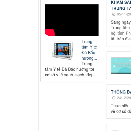
KHÁM SÀN
TRUNG TÂ
05/11/20
Sáng ngày 
Trung tâm 
hội tỉnh P
tật trên đ
Trung
tâm Y tế
Đà Bắc
hướng...
Trung
tâm Y tế Đà Bắc hướng tới
cơ sở y tế xanh, sạch, đẹp
THÔNG BÁ
24/12/20
Thực hiện 
về cơ sở đ