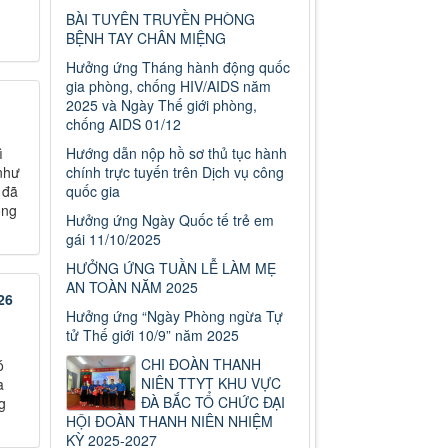
BÀI TUYÊN TRUYỀN PHÒNG
BỆNH TAY CHÂN MIỆNG
Hưởng ứng Tháng hành động quốc
gia phòng, chống HIV/AIDS năm
2025 và Ngày Thế giới phòng,
chống AIDS 01/12
ì
Hướng dẫn nộp hồ sơ thủ tục hành
như
chính trực tuyến trên Dịch vụ công
 đã
quốc gia
ộng
Hưởng ứng Ngày Quốc tế trẻ em
gái 11/10/2025
HƯỞNG ỨNG TUẦN LỄ LÀM MẸ
AN TOÀN NĂM 2025
26
Hưởng ứng “Ngày Phòng ngừa Tự
tử Thế giới 10/9” năm 2025
CHI ĐOÀN THANH
ó
NIÊN TTYT KHU VỰC
a
ĐÀ BẮC TỔ CHỨC ĐẠI
g
HỘI ĐOÀN THANH NIÊN NHIỆM
KỲ 2025-2027