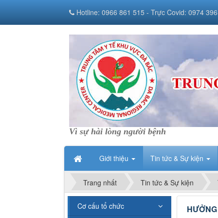
Hotline: 0966 861 515 - Trực Covid: 0974 396
Vì sự hài lòng người bệnh
Giới thiệu
Tin tức & Sự kiện
Trang nhất
Tin tức & Sự kiện
Cơ cấu tổ chức
HƯỞNG 