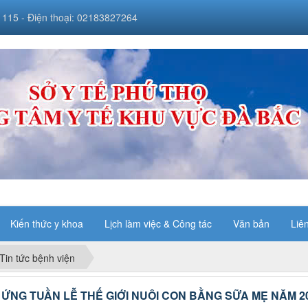
 115 - Điện thoại: 02183827264
Kiến thức y khoa
Lịch làm việc & Công tác
Văn bản
Liê
Tin tức bệnh viện
ỨNG TUẦN LỄ THẾ GIỚI NUÔI CON BẰNG SỮA MẸ NĂM 2