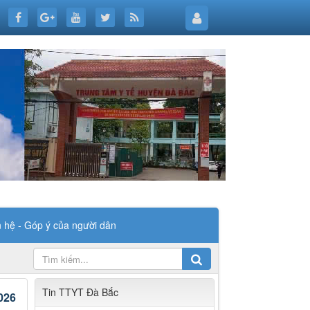
n hệ - Góp ý của người dân
Tin TTYT Đà Bắc
026