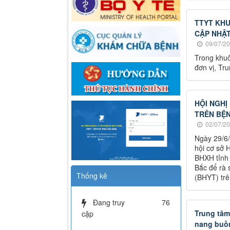
TTYT KHU
CẬP NHẬT
09/07/20
Trong khuô
đơn vị, Tr
HỘI NGHỊ
TRÊN BỆN
02/07/20
Ngày 29/6/
hội cơ sở
BHXH tỉnh 
Bắc để rà 
Thống kê
(BHYT) trê
Đang truy
76
Trung tâm 
cập
nang buồ