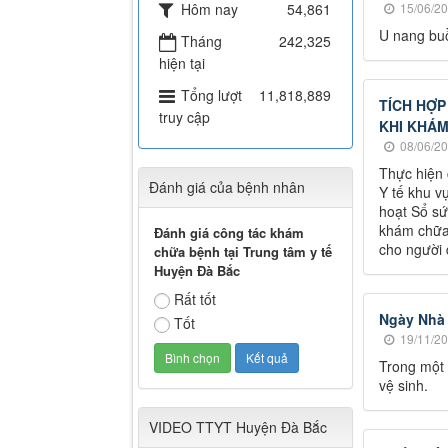
Hôm nay
54,861
15/06/20
U nang buồ
Tháng
242,325
hiện tại
Tổng lượt
11,818,889
TÍCH HỢP
truy cập
KHI KHÁ
08/06/20
Thực hiện 
Đánh giá của bệnh nhân
Y tế khu v
hoạt Sổ sứ
khám chữa 
Đánh giá công tác khám
cho người 
chữa bệnh tại Trung tâm y tế
Huyện Đà Bắc
Rất tốt
Ngày Nhà 
Tốt
19/11/20
Trong một 
vệ sinh.
VIDEO TTYT Huyện Đà Bắc