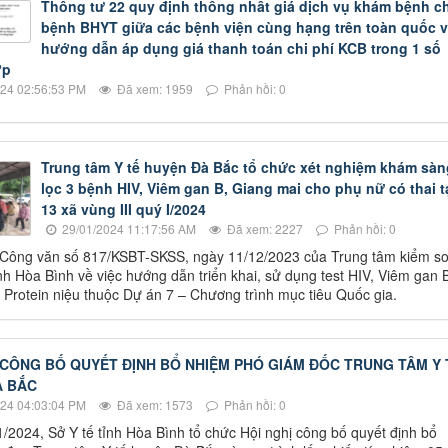
Thông tư 22 quy định thống nhất giá dịch vụ khám bệnh c
bệnh BHYT giữa các bệnh viện cùng hạng trên toàn quốc 
hướng dẫn áp dụng giá thanh toán chi phí KCB trong 1 số
ợp
24 02:56:53 PM
Đã xem: 1959
Phản hồi: 0
Trung tâm Y tế huyện Đà Bắc tổ chức xét nghiệm khám sàn
lọc 3 bệnh HIV, Viêm gan B, Giang mai cho phụ nữ có thai t
13 xã vùng III quý I/2024
29/01/2024 11:17:56 AM
Đã xem: 2227
Phản hồi: 0
 Công văn số 817/KSBT-SKSS, ngày 11/12/2023 của Trung tâm kiểm so
ỉnh Hòa Bình về việc hướng dẫn triển khai, sử dụng test HIV, Viêm gan 
 Protein niệu thuộc Dự án 7 – Chương trình mục tiêu Quốc gia.
 CÔNG BỐ QUYẾT ĐỊNH BỔ NHIỆM PHÓ GIÁM ĐỐC TRUNG TÂM Y 
À BẮC
24 04:03:04 PM
Đã xem: 1573
Phản hồi: 0
/2024, Sở Y tế tỉnh Hòa Bình tổ chức Hội nghị công bố quyết định bổ