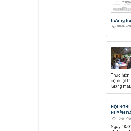
trường h
08/04/20
Thực hiện
bệnh tật t
Giang mai,
HỘI NGHỊ
HUYỆN Đ
12/01/20
Ngày 10/01