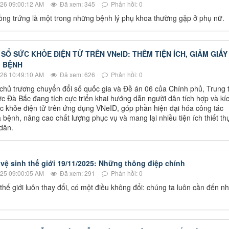
26 09:00:12 AM
Đã xem: 345
Phản hồi: 0
ng trứng là một trong những bệnh lý phụ khoa thường gặp ở phụ nữ.
 SỔ SỨC KHỎE ĐIỆN TỬ TRÊN VNeID: THÊM TIỆN ÍCH, GIẢM GIẤY
M BỆNH
26 10:49:10 AM
Đã xem: 626
Phản hồi: 0
chủ trương chuyển đổi số quốc gia và Đề án 06 của Chính phủ, Trung
ực Đà Bắc đang tích cực triển khai hướng dẫn người dân tích hợp và kí
c khỏe điện tử trên ứng dụng VNeID, góp phần hiện đại hóa công tác
bệnh, nâng cao chất lượng phục vụ và mang lại nhiều tiện ích thiết th
dân.
vệ sinh thế giới 19/11/2025: Những thông điệp chính
25 09:00:05 AM
Đã xem: 291
Phản hồi: 0
thế giới luôn thay đổi, có một điều không đổi: chúng ta luôn cần đến n