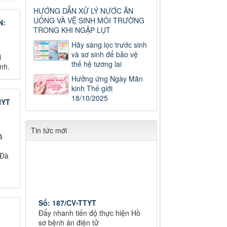
HƯỚNG DẪN XỬ LÝ NƯỚC ĂN
UỐNG VÀ VỆ SINH MÔI TRƯỜNG
N:
TRONG KHI NGẬP LỤT
Hãy sàng lọc trước sinh
và sơ sinh để bảo vệ
i
thế hệ tương lai
nh.
Hưởng ứng Ngày Mãn
kinh Thế giới
18/10/2025
HYT
Tin tức mới
ã
 Đà
Số: 187/CV-TTYT
Đẩy nhanh tiến độ thực hiện Hồ
sơ bệnh án điện tử
Thời gian đăng: 11/10/2019