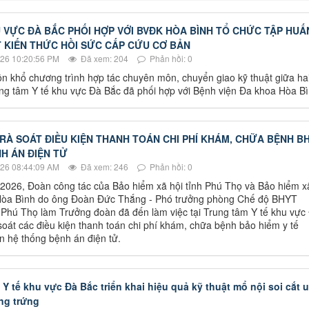
 VỰC ĐÀ BẮC PHỐI HỢP VỚI BVĐK HÒA BÌNH TỔ CHỨC TẬP HUẤ
 KIẾN THỨC HỒI SỨC CẤP CỨU CƠ BẢN
26 10:20:56 PM
Đã xem: 204
Phản hồi: 0
n khổ chương trình hợp tác chuyên môn, chuyển giao kỹ thuật giữa ha
ung tâm Y tế khu vực Đà Bắc đã phối hợp với Bệnh viện Đa khoa Hòa Bì
 RÀ SOÁT ĐIỀU KIỆN THANH TOÁN CHI PHÍ KHÁM, CHỮA BỆNH B
H ÁN ĐIỆN TỬ
26 08:44:09 AM
Đã xem: 246
Phản hồi: 0
2026, Đoàn công tác của Bảo hiểm xã hội tỉnh Phú Thọ và Bảo hiểm x
 Hòa Bình do ông Đoàn Đức Thắng - Phó trưởng phòng Chế độ BHYT
Phú Thọ làm Trưởng đoàn đã đến làm việc tại Trung tâm Y tế khu vực
soát các điều kiện thanh toán chi phí khám, chữa bệnh bảo hiểm y tế
n hệ thống bệnh án điện tử.
Y tế khu vực Đà Bắc triển khai hiệu quả kỹ thuật mổ nội soi cắt u
ng trứng