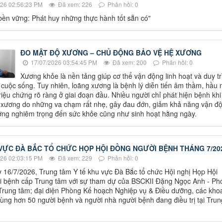
26 02:56:23 PM
Đã xem: 226
Phản hồi: 0
bền vững: Phát huy những thực hành tốt sẵn có"
ĐO MẬT ĐỘ XƯƠNG – CHỦ ĐỘNG BẢO VỆ HỆ XƯƠNG
17/07/2026 03:54:45 PM
Đã xem: 200
Phản hồi: 0
Xương khỏe là nền tảng giúp cơ thể vận động linh hoạt và duy tr
 cuộc sống. Tuy nhiên, loãng xương là bệnh lý diễn tiến âm thầm, hầu 
riệu chứng rõ ràng ở giai đoạn đầu. Nhiều người chỉ phát hiện bệnh khi
 xương do những va chạm rất nhẹ, gây đau đớn, giảm khả năng vận đ
ng nghiêm trọng đến sức khỏe cũng như sinh hoạt hằng ngày.
VỰC ĐÀ BẮC TỔ CHỨC HỌP HỘI ĐỒNG NGƯỜI BỆNH THÁNG 7/20
26 02:03:15 PM
Đã xem: 229
Phản hồi: 0
 16/7/2026, Trung tâm Y tế khu vực Đà Bắc tổ chức Hội nghị Họp Hội
i bệnh cấp Trung tâm với sự tham dự của BSCKII Đặng Ngọc Anh - Ph
rung tâm; đại diện Phòng Kế hoạch Nghiệp vụ & Điều dưỡng, các kho
ùng hơn 50 người bệnh và người nhà người bệnh đang điều trị tại Trun