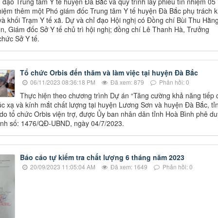
 đạo Trung tâm Y tế huyện Đà Bắc và quy trình lấy phiếu tín nhiệm 05
iệm thêm một Phó giám đốc Trung tâm Y tế huyện Đà Bắc phụ trách k
à khối Trạm Y tế xã. Dự và chỉ đạo Hội nghị có Đồng chí Bùi Thu Hằng
ên, Giám đốc Sở Y tế chủ trì hội nghị; đồng chí Lê Thanh Hà, Trưởng
hức Sở Y tế.
Tổ chức Orbis đến thăm và làm việc tại huyện Đà Bắc
06/11/2023 08:36:18 PM
Đã xem: 879
Phản hồi: 0
Thực hiện theo chương trình Dự án “Tăng cường khả năng tiếp 
úc xạ và kính mắt chất lượng tại huyện Lương Sơn và huyện Đà Bắc, tỉ
do tổ chức Orbis viện trợ, được Ủy ban nhân dân tỉnh Hoà Bình phê du
định số: 1476/QĐ-UBND, ngày 04/7/2023.
Báo cáo tự kiểm tra chất lượng 6 tháng năm 2023
20/09/2023 11:05:04 AM
Đã xem: 1649
Phản hồi: 0