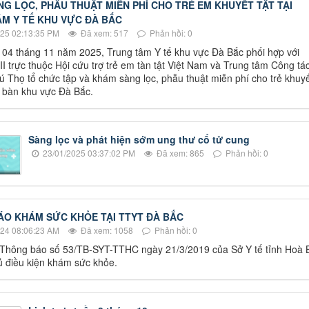
G LỌC, PHẪU THUẬT MIỄN PHÍ CHO TRẺ EM KHUYẾT TẬT TẠI
M Y TẾ KHU VỰC ĐÀ BẮC
25 02:13:35 PM
Đã xem: 517
Phản hồi: 0
04 tháng 11 năm 2025, Trung tâm Y tế khu vực Đà Bắc phối hợp với
II trực thuộc Hội cứu trợ trẻ em tàn tật Việt Nam và Trung tâm Công tá
hú Thọ tổ chức tập và khám sàng lọc, phẫu thuật miễn phí cho trẻ khuy
ịa bàn khu vực Đà Bắc.
Sàng lọc và phát hiện sớm ung thư cổ tử cung
23/01/2025 03:37:02 PM
Đã xem: 865
Phản hồi: 0
O KHÁM SỨC KHỎE TẠI TTYT ĐÀ BẮC
24 08:06:23 AM
Đã xem: 1058
Phản hồi: 0
Thông báo số 53/TB-SYT-TTHC ngày 21/3/2019 của Sở Y tế tỉnh Hoà 
ủ điều kiện khám sức khỏe.