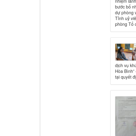
nhiệm lãnh
bước bổ nh
dự phòng v
Tỉnh uỷ vi
phòng Tổ c
dịch vụ kh
Hòa Bình” 
tại quyết 