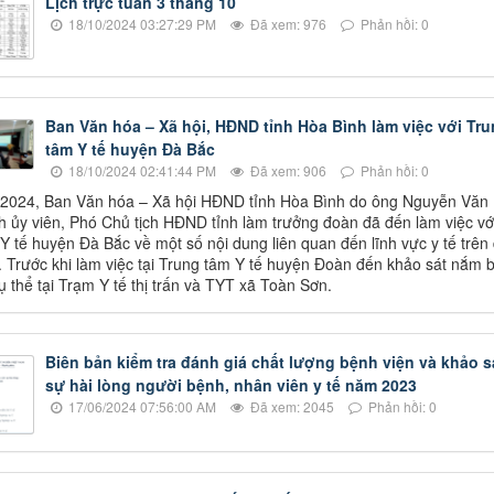
Lịch trực tuần 3 tháng 10
18/10/2024 03:27:29 PM
Đã xem: 976
Phản hồi: 0
Ban Văn hóa – Xã hội, HĐND tỉnh Hòa Bình làm việc với Tr
tâm Y tế huyện Đà Bắc
18/10/2024 02:41:44 PM
Đã xem: 906
Phản hồi: 0
/2024, Ban Văn hóa – Xã hội HĐND tỉnh Hòa Bình do ông Nguyễn Văn
h ủy viên, Phó Chủ tịch HĐND tỉnh làm trưởng đoàn đã đến làm việc vớ
Y tế huyện Đà Bắc về một số nội dung liên quan đến lĩnh vực y tế trên 
 Trước khi làm việc tại Trung tâm Y tế huyện Đoàn đến khảo sát nắm b
ụ thể tại Trạm Y tế thị trấn và TYT xã Toàn Sơn.
Biên bản kiểm tra đánh giá chất lượng bệnh viện và khảo s
sự hài lòng người bệnh, nhân viên y tế năm 2023
17/06/2024 07:56:00 AM
Đã xem: 2045
Phản hồi: 0