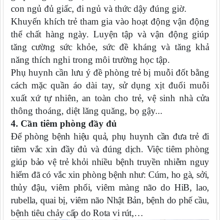
con ngủ đủ giấc, đi ngủ và thức dậy đúng giờ.
Khuyến khích trẻ tham gia vào hoạt động vận động
thể chất hàng ngày. Luyện tập và vận động giúp
tăng cường sức khỏe, sức đề kháng và tăng khả
năng thích nghi trong môi trường học tập.
Phụ huynh cần lưu ý đề phòng trẻ bị muỗi đốt bằng
cách mặc quần áo dài tay, sử dụng xịt đuổi muỗi
xuất xứ tự nhiên, an toàn cho trẻ, vệ sinh nhà cửa
thông thoáng, diệt lăng quăng, bọ gậy...
4. Cần tiêm phòng đầy đủ
Để phòng bệnh hiệu quả, phụ huynh cần đưa trẻ đi
tiêm vắc xin đầy đủ và đúng dịch. Việc tiêm phòng
giúp bảo vệ trẻ khỏi nhiều bệnh truyền nhiễm nguy
hiểm đã có vắc xin phòng bệnh như: Cúm, ho gà, sởi,
thủy đậu, viêm phổi, viêm màng não do HiB, lao,
rubella, quai bị, viêm não Nhật Bản, bệnh do phế cầu,
bệnh tiêu chảy cấp do Rota vi rút,…