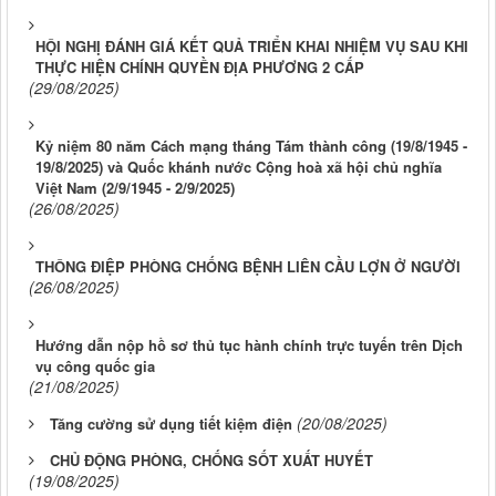
HỘI NGHỊ ĐÁNH GIÁ KẾT QUẢ TRIỂN KHAI NHIỆM VỤ SAU KHI
THỰC HIỆN CHÍNH QUYỀN ĐỊA PHƯƠNG 2 CẤP
(29/08/2025)
Kỷ niệm 80 năm Cách mạng tháng Tám thành công (19/8/1945 -
19/8/2025) và Quốc khánh nước Cộng hoà xã hội chủ nghĩa
Việt Nam (2/9/1945 - 2/9/2025)
(26/08/2025)
THÔNG ĐIỆP PHÒNG CHỐNG BỆNH LIÊN CẦU LỢN Ở NGƯỜI
(26/08/2025)
Hướng dẫn nộp hồ sơ thủ tục hành chính trực tuyến trên Dịch
vụ công quốc gia
(21/08/2025)
(20/08/2025)
Tăng cường sử dụng tiết kiệm điện
CHỦ ĐỘNG PHÒNG, CHỐNG SỐT XUẤT HUYẾT
(19/08/2025)