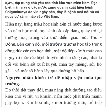
8,3%, tập trung chủ yếu các tỉnh khu vực miền Nam. Đặc
biệt, năm nay ở các nước xung quanh xuất hiện bệnh
Chigunkunya do virut gây nên, đây là bệnh mới nổi và có
nguy cơ xâm nhập vào Việt Nam.
Hiện nay,
hàng triệu học sinh trên
cả nước đang bước
vào năm học mới, học sinh các cấp đang quay trở lại
trường học,
trùng vào thời điểm giao mùa Thu –
Đông. Bên cạnh đó, môi trường trường học tập trung
đông đúc các em học sinh, mật độ tiếp xúc ở mức cao
nguy cơ mắc các bệnh truyển nhiễm tăng cao, nhất là
đối với bệnh sốt xuất huyết, chân tay
miệng, sởi, ho
gà ....và một số bệnh lây qua đường hô hấp.
Nguyên nhân khiến trẻ dễ nhập viện mùa tựu
trường.
Do thời tiết thay đổi, mưa nắng thất thường tạo điều
kiện cho vi rút, vi khuẩn, nấm mốc phát triển mạnh
gây bệnh. Khi hòa nhập môi trường mới, trẻ tiếp