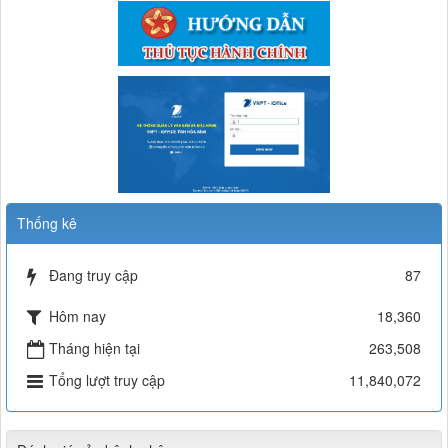
lượt xem: 719 | lượt tải:71
Thống kê
Đang truy cập
87
Hôm nay
18,360
Tháng hiện tại
263,508
Tổng lượt truy cập
11,840,072