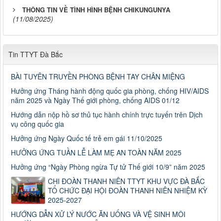
THÔNG TIN VỀ TÌNH HÌNH BỆNH CHIKUNGUNYA
(11/08/2025)
Tin TTYT Đà Bắc
BÀI TUYÊN TRUYỀN PHÒNG BỆNH TAY CHÂN MIỆNG
Hưởng ứng Tháng hành động quốc gia phòng, chống HIV/AIDS
năm 2025 và Ngày Thế giới phòng, chống AIDS 01/12
Hướng dẫn nộp hồ sơ thủ tục hành chính trực tuyến trên Dịch
vụ công quốc gia
Hưởng ứng Ngày Quốc tế trẻ em gái 11/10/2025
HƯỞNG ỨNG TUẦN LỄ LÀM MẸ AN TOÀN NĂM 2025
Hưởng ứng “Ngày Phòng ngừa Tự tử Thế giới 10/9” năm 2025
CHI ĐOÀN THANH NIÊN TTYT KHU VỰC ĐÀ BẮC
TỔ CHỨC ĐẠI HỘI ĐOÀN THANH NIÊN NHIỆM KỲ
2025-2027
Số: 187/CV-TTYT
HƯỚNG DẪN XỬ LÝ NƯỚC ĂN UỐNG VÀ VỆ SINH MÔI
Đẩy nhanh tiến độ thực hiện Hồ sơ bệnh án điện tử