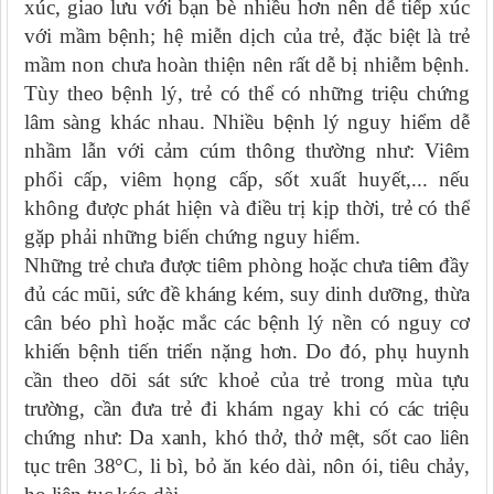
xúc, giao lưu với bạn bè nhiều hơn nên dễ tiếp xúc
với mầm bệnh; hệ miễn dịch của trẻ, đặc biệt là trẻ
mầm non chưa hoàn thiện nên rất dễ bị nhiễm bệnh.
Tùy theo bệnh lý, trẻ có thể có những triệu chứng
lâm sàng khác nhau. Nhiều bệnh lý nguy hiểm dễ
nhầm lẫn với cảm cúm thông thường như: Viêm
phổi cấp, viêm họng cấp, sốt xuất huyết,... nếu
không được phát hiện và điều trị kịp thời, trẻ có thể
gặp phải những biến chứng nguy hiểm.
Những trẻ chưa được tiêm phòng hoặc chưa tiêm đầy
đủ các mũi, sức đề kháng kém, suy dinh dưỡng, thừa
cân béo phì hoặc mắc các bệnh lý nền có nguy cơ
khiến bệnh tiến triển nặng hơn. Do đó, phụ huynh
cần theo dõi sát sức khoẻ của trẻ trong mùa tựu
trường, cần đưa trẻ đi khám ngay khi có các triệu
chứng như: Da xanh, khó thở, thở mệt, sốt cao liên
tục trên 38°C, li bì, bỏ ăn kéo dài, nôn ói, tiêu chảy,