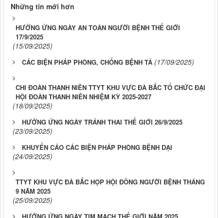
Những tin mới hơn
HƯỞNG ỨNG NGÀY AN TOÀN NGƯỜI BỆNH THẾ GIỚI
17/9/2025
(15/09/2025)
(17/09/2025)
CÁC BIỆN PHÁP PHÒNG, CHỐNG BỆNH TẢ
CHI ĐOÀN THANH NIÊN TTYT KHU VỰC ĐÀ BẮC TỔ CHỨC ĐẠI
HỘI ĐOÀN THANH NIÊN NHIỆM KỲ 2025-2027
(18/09/2025)
HƯỞNG ỨNG NGÀY TRÁNH THAI THẾ GIỚI 26/9/2025
(23/09/2025)
KHUYẾN CÁO CÁC BIỆN PHÁP PHÒNG BỆNH DẠI
(24/09/2025)
TTYT KHU VỰC ĐÀ BẮC HỌP HỘI ĐỒNG NGƯỜI BỆNH THÁNG
9 NĂM 2025
(25/09/2025)
HƯỞNG ỨNG NGÀY TIM MẠCH THẾ GIỚI NĂM 2025