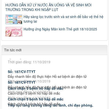
HƯỚNG DẪN XỬ LÝ NƯỚC ĂN UỐNG VÀ VỆ SINH MÔI
TRƯỜNG TRONG KHI NGẬP LỤT
Số: 187/CV-TTYT
Đẩy nhanh tiến độ thực hiện Hồ sơ bệnh án điện tử
Hãy sàng lọc trước sinh và sơ sinh để bảo vệ thế hệ
Thời gian đăng: 11/10/2019
tương lai
Cách chặn 5 bệnh hô hấp dễ mắc
Hưởng ứng Ngày Mãn kinh Thế giới 18/10/2025
Cách chặn 5 bệnh hô hấp dễ mắc
Thời gian đăng: 11/10/2019
Tiếp tục tăng cường công tác lãnh, chỉ đạo phòng,
Tiếp tục tăng cường công tác lãnh, chỉ đạo phòng, chống
Tin tức mới
dịch tả lợn châu Phi
Thời gian đăng: 11/10/2019
Số: 187/CV-TTYT
Đẩy nhanh tiến độ thực hiện Hồ sơ bệnh án điện tử
Số: 187/CV-TTYT
Thời gian đăng: 11/10/2019
Đẩy nhanh tiến độ thực hiện Hồ sơ bệnh án điện tử
Thời gian đăng: 11/10/2019
Cách chặn 5 bệnh hô hấp dễ mắc
Cách chặn 5 bệnh hô hấp dễ mắc
Cách chặn 5 bệnh hô hấp dễ mắc
Thời gian đăng: 11/10/2019
Cách chặn 5 bệnh hô hấp dễ mắc
Thời gian đăng: 11/10/2019
Tiếp tục tăng cường công tác lãnh, chỉ đạo phòng,
Tiếp tục tăng cường công tác lãnh, chỉ đạo phòng, chống
Tiếp tục tăng cường công tác lãnh, chỉ đạo phòng,