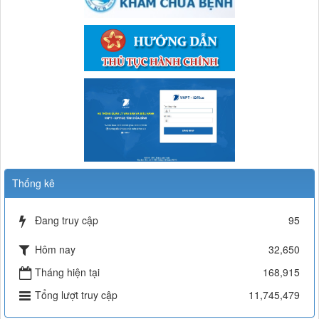
577/TB-TTYT
thông báo về việc khám chữa bệnh dịch vụ ngoài giờ
Thời gian đăng: 08/05/2026
lượt xem: 715 | lượt tải:69
Thống kê
Đang truy cập
95
Hôm nay
32,650
Tháng hiện tại
168,915
Tổng lượt truy cập
11,745,479