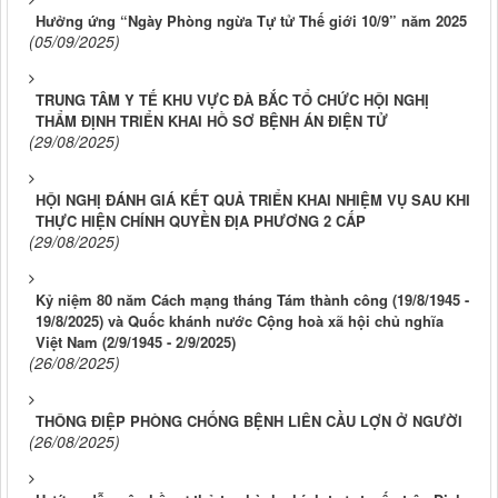
Hưởng ứng “Ngày Phòng ngừa Tự tử Thế giới 10/9” năm 2025
(05/09/2025)
TRUNG TÂM Y TẾ KHU VỰC ĐÀ BẮC TỔ CHỨC HỘI NGHỊ
THẨM ĐỊNH TRIỂN KHAI HỒ SƠ BỆNH ÁN ĐIỆN TỬ
(29/08/2025)
HỘI NGHỊ ĐÁNH GIÁ KẾT QUẢ TRIỂN KHAI NHIỆM VỤ SAU KHI
THỰC HIỆN CHÍNH QUYỀN ĐỊA PHƯƠNG 2 CẤP
(29/08/2025)
Kỷ niệm 80 năm Cách mạng tháng Tám thành công (19/8/1945 -
19/8/2025) và Quốc khánh nước Cộng hoà xã hội chủ nghĩa
Việt Nam (2/9/1945 - 2/9/2025)
(26/08/2025)
THÔNG ĐIỆP PHÒNG CHỐNG BỆNH LIÊN CẦU LỢN Ở NGƯỜI
(26/08/2025)