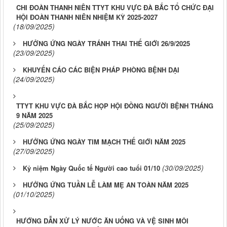
CHI ĐOÀN THANH NIÊN TTYT KHU VỰC ĐÀ BẮC TỔ CHỨC ĐẠI
HỘI ĐOÀN THANH NIÊN NHIỆM KỲ 2025-2027
(18/09/2025)
HƯỞNG ỨNG NGÀY TRÁNH THAI THẾ GIỚI 26/9/2025
(23/09/2025)
KHUYẾN CÁO CÁC BIỆN PHÁP PHÒNG BỆNH DẠI
(24/09/2025)
TTYT KHU VỰC ĐÀ BẮC HỌP HỘI ĐỒNG NGƯỜI BỆNH THÁNG
9 NĂM 2025
(25/09/2025)
HƯỞNG ỨNG NGÀY TIM MẠCH THẾ GIỚI NĂM 2025
(27/09/2025)
(30/09/2025)
Kỷ niệm Ngày Quốc tế Người cao tuổi 01/10
HƯỞNG ỨNG TUẦN LỄ LÀM MẸ AN TOÀN NĂM 2025
(01/10/2025)
HƯỚNG DẪN XỬ LÝ NƯỚC ĂN UỐNG VÀ VỆ SINH MÔI