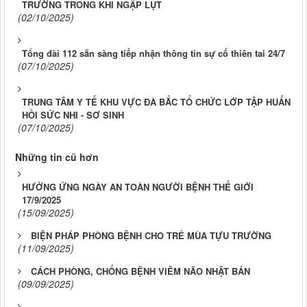
TRƯỜNG TRONG KHI NGẬP LỤT
(02/10/2025)
Tổng đài 112 sẵn sàng tiếp nhận thông tin sự cố thiên tai 24/7
(07/10/2025)
TRUNG TÂM Y TẾ KHU VỰC ĐÀ BẮC TỔ CHỨC LỚP TẬP HUẤN
HỒI SỨC NHI - SƠ SINH
(07/10/2025)
Những tin cũ hơn
HƯỞNG ỨNG NGÀY AN TOÀN NGƯỜI BỆNH THẾ GIỚI
17/9/2025
(15/09/2025)
BIỆN PHÁP PHÒNG BỆNH CHO TRẺ MÙA TỰU TRƯỜNG
(11/09/2025)
CÁCH PHÒNG, CHỐNG BỆNH VIÊM NÃO NHẬT BẢN
(09/09/2025)