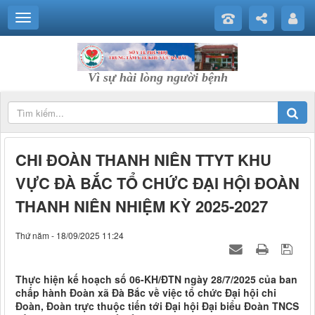
Vì sự hài lòng người bệnh
CHI ĐOÀN THANH NIÊN TTYT KHU
VỰC ĐÀ BẮC TỔ CHỨC ĐẠI HỘI ĐOÀN
THANH NIÊN NHIỆM KỲ 2025-2027
Thứ năm - 18/09/2025 11:24
Thực hiện kế hoạch số 06-KH/ĐTN ngày 28/7/2025 của ban
chấp hành Đoàn xã Đà Bắc về việc tổ chức Đại hội chi
Đoàn, Đoàn trực thuộc tiến tới Đại hội Đại biểu Đoàn TNCS