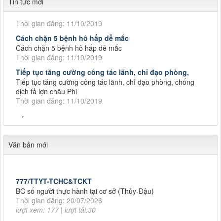
Tin tức mới
Đẩy nhanh tiến độ thực hiện Hồ sơ bệnh án điện tử
Thời gian đăng: 11/10/2019
Cách chặn 5 bệnh hô hấp dễ mắc
Cách chặn 5 bệnh hô hấp dễ mắc
Thời gian đăng: 11/10/2019
Tiếp tục tăng cường công tác lãnh, chỉ đạo phòng,
Tiếp tục tăng cường công tác lãnh, chỉ đạo phòng, chống
dịch tả lợn châu Phi
Thời gian đăng: 11/10/2019
Số: 187/CV-TTYT
Đẩy nhanh tiến độ thực hiện Hồ sơ bệnh án điện tử
Thời gian đăng: 11/10/2019
Văn bản mới
Cách chặn 5 bệnh hô hấp dễ mắc
Cách chặn 5 bệnh hô hấp dễ mắc
Thời gian đăng: 11/10/2019
777/TTYT-TCHC&TCKT
Tiếp tục tăng cường công tác lãnh, chỉ đạo phòng,
BC số người thực hành tại cơ sở (Thủy-Đậu)
Tiếp tục tăng cường công tác lãnh, chỉ đạo phòng, chống
Thời gian đăng: 20/07/2026
Số: 187/CV-TTYT
dịch tả lợn châu Phi
lượt xem: 177 | lượt tải:30
Đẩy nhanh tiến độ thực hiện Hồ sơ bệnh án điện tử
Thời gian đăng: 11/10/2019
Thời gian đăng: 11/10/2019
2246/TB-SYT