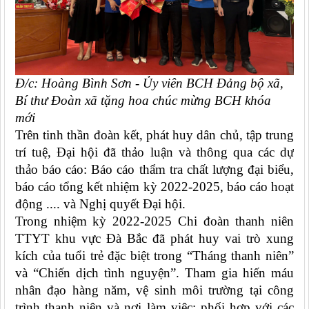
Đ/
c: Hoàng Bình Sơn -
Ủy viên BCH Đảng bộ xã,
Bí thư Đoàn xã tặng hoa chúc mừng BCH
khóa
mới
Trên tinh thần đoàn kết, phát huy dân chủ, tập trung
trí tuệ, Đại hội đã thảo luận và thông qua các dự
thảo báo cáo: Báo cáo
thẩm tra chất lượng đại biểu,
báo cáo tổng kết nhiệm kỳ 2022-2025, báo cáo hoạt
động ....
và Nghị quyết Đại hội.
Trong nhiệm kỳ 2022-2025 Chi đoàn thanh niên
TTYT khu vực Đà Bắc đã phát huy vai trò xung
kích của tuổi trẻ đặc biệt trong “Tháng thanh niên”
và “Chiến dịch tình nguyện”. Tham gia hiến máu
nhân đạo hàng năm, vệ sinh môi trường tại công
trình thanh niên và nơi làm việc; phối hợp với các