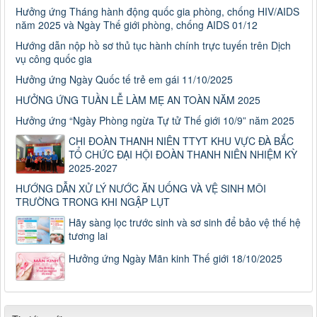
Hưởng ứng Tháng hành động quốc gia phòng, chống HIV/AIDS
năm 2025 và Ngày Thế giới phòng, chống AIDS 01/12
Hướng dẫn nộp hồ sơ thủ tục hành chính trực tuyến trên Dịch
vụ công quốc gia
Hưởng ứng Ngày Quốc tế trẻ em gái 11/10/2025
HƯỞNG ỨNG TUẦN LỄ LÀM MẸ AN TOÀN NĂM 2025
Hưởng ứng “Ngày Phòng ngừa Tự tử Thế giới 10/9” năm 2025
CHI ĐOÀN THANH NIÊN TTYT KHU VỰC ĐÀ BẮC
TỔ CHỨC ĐẠI HỘI ĐOÀN THANH NIÊN NHIỆM KỲ
2025-2027
HƯỚNG DẪN XỬ LÝ NƯỚC ĂN UỐNG VÀ VỆ SINH MÔI
TRƯỜNG TRONG KHI NGẬP LỤT
Hãy sàng lọc trước sinh và sơ sinh để bảo vệ thế hệ
tương lai
Hưởng ứng Ngày Mãn kinh Thế giới 18/10/2025
Số: 187/CV-TTYT