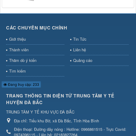
CÁC CHUYÊN MỤC CHÍNH
Giới thiệu
Tin Tức
Thành viên
Liên hệ
Thăm dò ý kiến
Quảng cáo
Tìm kiếm
Đang truy cập: 233
TRANG THÔNG TIN ĐIỆN TỬ TRUNG TÂM Y TẾ
HUYỆN ĐÀ BẮC
TRUNG TÂM Y TẾ KHU VỰC ĐÀ BẮC
Địa chỉ:
Tiểu khu Bờ, xã Đà Bắc, Tỉnh Hòa Bình
Điện thoại:
Đường dây nóng : Hotline: 0966861515 - Trực Covid:
0974396115 - Liên hệ: 02183827264