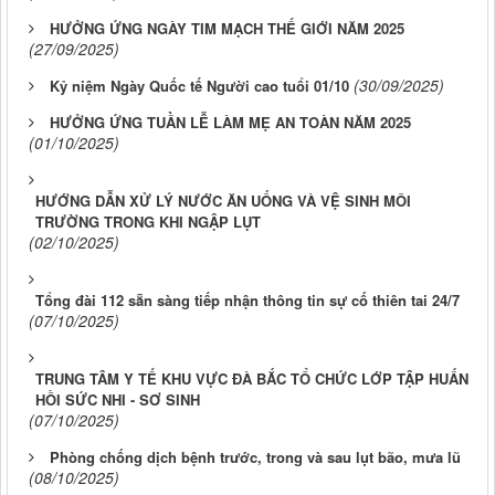
HƯỞNG ỨNG NGÀY TIM MẠCH THẾ GIỚI NĂM 2025
(27/09/2025)
(30/09/2025)
Kỷ niệm Ngày Quốc tế Người cao tuổi 01/10
HƯỞNG ỨNG TUẦN LỄ LÀM MẸ AN TOÀN NĂM 2025
(01/10/2025)
HƯỚNG DẪN XỬ LÝ NƯỚC ĂN UỐNG VÀ VỆ SINH MÔI
TRƯỜNG TRONG KHI NGẬP LỤT
(02/10/2025)
Tổng đài 112 sẵn sàng tiếp nhận thông tin sự cố thiên tai 24/7
(07/10/2025)
TRUNG TÂM Y TẾ KHU VỰC ĐÀ BẮC TỔ CHỨC LỚP TẬP HUẤN
HỒI SỨC NHI - SƠ SINH
(07/10/2025)
Phòng chống dịch bệnh trước, trong và sau lụt bão, mưa lũ
(08/10/2025)