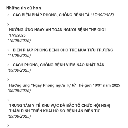
Những tin cũ hơn
(17/09/2025)
CÁC BIỆN PHÁP PHÒNG, CHỐNG BỆNH TẢ
HƯỞNG ỨNG NGÀY AN TOÀN NGƯỜI BỆNH THẾ GIỚI
17/9/2025
(15/09/2025)
BIỆN PHÁP PHÒNG BỆNH CHO TRẺ MÙA TỰU TRƯỜNG
(11/09/2025)
CÁCH PHÒNG, CHỐNG BỆNH VIÊM NÃO NHẬT BẢN
(09/09/2025)
Hưởng ứng “Ngày Phòng ngừa Tự tử Thế giới 10/9” năm 2025
(05/09/2025)
TRUNG TÂM Y TẾ KHU VỰC ĐÀ BẮC TỔ CHỨC HỘI NGHỊ
THẨM ĐỊNH TRIỂN KHAI HỒ SƠ BỆNH ÁN ĐIỆN TỬ
(29/08/2025)