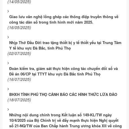
(14/05/2025)
Giao lưu văn nghệ lồng ghép các thông điệp truyền thông về
công tác dân số trong tình hình mới năm 2025.
(16/05/2025)
Nhịp Thở Đầu Đời trao tặng thiết bị y tế thiết yếu tại Trung Tâm
Y tế khu vực Đà Bắc, tỉnh Phú Thọ
(02/07/2025)
Đoàn kiểm tra, giám sát thực hiện công tác chuyển đổi số và
Đề án 06/CP tại TTYT khu vực Đà Bắc tỉnh Phú Thọ
(16/07/2025)
BHXH TỈNH PHÚ THỌ CẢNH BÁO CÁC HÌNH THỨC LỪA ĐẢO
(18/07/2025)
Những nội dung chính trong Kết luận số 149-KL/TW ngày
10/4/2025 của Bộ Chính trị về đẩy mạnh thực hiện Nghị quyết
số 21-NQ/TW của Ban Chấp hành Trung ương khóa XII về công