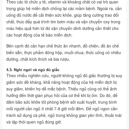
Theo các tổ chức y tế, vitamin và khoáng chất có vai trò quan
trọng giúp hệ miễn dịch chống lại các mầm bệnh. Ngoài ra, cần
uống đủ nước để cải thiện sức khỏe, giúp tăng cường trao đổi
chất, thúc đẩy quá trình tim bơm máu và vận chuyển oxy trong
máu hiệu quả hơn từ đó vận chuyển dinh dưỡng cần thiết cho
các hoạt động của tế bào miễn dịch.
Bên cạnh đó cần hạn chế thức ăn nhanh, đồ chiên, đồ ăn chế
biến sẵn, thực phẩm đóng hộp, muối chua, thức uống có nhiều
đường, chất kích thích và bia rượu.
4.3. Nghỉ ngơi và ngủ đủ giấc
Theo nhiều nghiên cứu, người không ngủ đủ giấc thường bị suy
giảm sức đề kháng, khả năng hoạt động của hệ miễn dịch bị
suy giảm, khiến họ dễ mắc bệnh. Thiếu ngủ cũng có thể ảnh
hưởng đến thời gian phục hồi của cơ thể khi bị ốm. Do đó, để
đảm bảo sức khỏe tốt phòng bệnh sốt xuất huyết, trung bình
mỗi người cần ngủ ít nhất 7-8 giờ mỗi đêm. Để ngủ ngon cần
tránh sử dụng cà phê, ngủ trong không gian yên tĩnh, thoải mái
và tập thói quen ngủ đúng giờ.