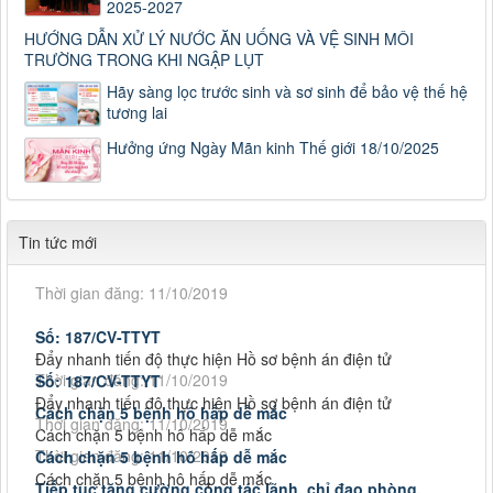
2025-2027
HƯỚNG DẪN XỬ LÝ NƯỚC ĂN UỐNG VÀ VỆ SINH MÔI
Số: 187/CV-TTYT
TRƯỜNG TRONG KHI NGẬP LỤT
Đẩy nhanh tiến độ thực hiện Hồ sơ bệnh án điện tử
Hãy sàng lọc trước sinh và sơ sinh để bảo vệ thế hệ
Thời gian đăng: 11/10/2019
tương lai
Cách chặn 5 bệnh hô hấp dễ mắc
Hưởng ứng Ngày Mãn kinh Thế giới 18/10/2025
Cách chặn 5 bệnh hô hấp dễ mắc
Thời gian đăng: 11/10/2019
Tiếp tục tăng cường công tác lãnh, chỉ đạo phòng,
Tiếp tục tăng cường công tác lãnh, chỉ đạo phòng, chống
Tin tức mới
dịch tả lợn châu Phi
Thời gian đăng: 11/10/2019
Số: 187/CV-TTYT
Đẩy nhanh tiến độ thực hiện Hồ sơ bệnh án điện tử
Số: 187/CV-TTYT
Thời gian đăng: 11/10/2019
Đẩy nhanh tiến độ thực hiện Hồ sơ bệnh án điện tử
Thời gian đăng: 11/10/2019
Cách chặn 5 bệnh hô hấp dễ mắc
Cách chặn 5 bệnh hô hấp dễ mắc
Cách chặn 5 bệnh hô hấp dễ mắc
Thời gian đăng: 11/10/2019
Cách chặn 5 bệnh hô hấp dễ mắc
Thời gian đăng: 11/10/2019
Tiếp tục tăng cường công tác lãnh, chỉ đạo phòng,
Tiếp tục tăng cường công tác lãnh, chỉ đạo phòng, chống