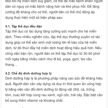
Một khi hệ miễn dịch suy giảm, cơ thể dễ mắc bệnh khiến người
dân có nguy cơ mắc bệnh nặng hơn và khó phục hồi. Để tăng
cường đề kháng cho cơ thể, người dân có thể chủ động áp
dụng thực hiện một số biện pháp sau:
4.1. Tập thể dục đều đặn
Tập thể dục có tác dụng tăng cường sức mạnh cho hệ miễn
dịch. Theo nhiều nghiên cứu, tập thể dục thường xuyên có tác
dụng giúp cơ thể sản sinh một lượng lớn tế bào của hệ miễn
dịch, từ đó thúc đẩy hệ miễn dịch hoạt động hiệu quả hơn. Nếu
công việc bận rộn, người dân có thể tập thể dục từ 30-60 phút
mỗi ngày bằng nhiều cách như đi bộ, yoga, gym, leo cầu
thang…
4.2. Chế độ dinh dưỡng hợp lý
Dinh dưỡng hợp lý là phương pháp nâng cao sức đề kháng hiệu
quả. Người dân cần xây dựng và duy trì thói quen ăn uống hợp
lý bằng việc cân đối dinh dưỡng từ động vật (thịt, cá, trứng,
tôm, cua) kết hợp cùng rau xanh, ngũ cốc, trái cây. Đặc biệt cần
bổ sung thêm vitamin và khoáng chất.