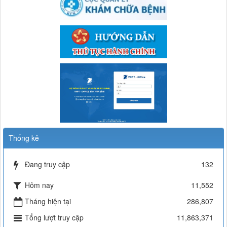
577/TB-TTYT
thông báo về việc khám chữa bệnh dịch vụ ngoài giờ
Thời gian đăng: 08/05/2026
lượt xem: 719 | lượt tải:72
Thống kê
Đang truy cập
132
Hôm nay
11,552
Tháng hiện tại
286,807
Tổng lượt truy cập
11,863,371