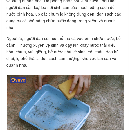
và xung quanh nhà. Để phòng bệnh sốt xuất huyết, đầu tiên
người dân cần loại bỏ nơi sinh sản của muỗi, bằng cách đổ
nước bình hoa, úp các chum lọ không dùng đến, dọn sạch các
dụng cụ có khả năng chứa nước đọng trong vườn và quanh
nhà.
Ngoài ra, người dân còn có thể thả cá vào bình chứa nước, bể
cảnh. Thường xuyên vệ sinh và đậy kín khay nước thải điều
hòa, chum, vại, giếng, bể nước nhà vệ sinh, xô, chậu, dọn hũ
chai, lọ phế thải… dọn sạch sân thượng, khu vực lan can và
quanh nhà.