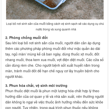
Loại bỏ nơi sinh sản của muỗi bằng cách vệ sinh sạch sẽ các dụng cụ chứa
nước trong và xung quanh nhà
2. Phòng chống muỗi đốt
Sau khi loại bỏ nơi sinh sản của muỗi, người dân cần áp dụng
thêm các phương pháp phòng muỗi đốt như mặc quần áo dài
tay, ngủ màn/ mùng kể cả ban ngày, dùng thuốc xịt muỗi, đốt
nhang muỗi, thoa kem xua muỗi, vợt điện diệt muỗi. Các cửa sổ
cần dùng rèm che. Cho người bệnh sốt xuất huyết nằm trong
màn, tránh muỗi đốt để hạn chế nguy cơ lây truyền bệnh cho
người khác.
3. Phun hóa chất, vệ sinh môi trường
Phun thuốc diệt muỗi là phun một lượng hóa chất hợp lý theo
hướng dẫn của cơ quan y tế và nhà sản xuất, nên thường người
dân không lo ngại về việc thuốc ảnh hưởng nhiều đến sức khỏe
con người. Tuy nhiên, trong quá trình phun thuốc nếu không