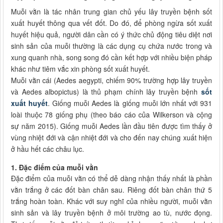
Muỗi vằn là tác nhân trung gian chủ yếu lây truyền bệnh sốt
xuất huyết thông qua vết đốt. Do đó, để phòng ngừa sốt xuất
huyết hiệu quả, người dân cần có ý thức chủ động tiêu diệt nơi
sinh sản của muỗi thường là các dụng cụ chứa nước trong và
xung quanh nhà, song song đó cần kết hợp với nhiều biện pháp
khác như tiêm vắc xin phòng sốt xuất huyết.
Muỗi vằn cái (Aedes aegypti, chiếm 90% trường hợp lây truyền
và Aedes albopictus) là thủ phạm chính lây truyền bệnh
sốt
xuất huyết
. Giống muỗi Aedes là giống muỗi lớn nhất với 931
loài thuộc 78 giống phụ (theo báo cáo của Wilkerson và cộng
sự năm 2015). Giống muỗi Aedes lần đầu tiên được tìm thấy ở
vùng nhiệt đới và cận nhiệt đới và cho đến nay chúng xuất hiện
ở hầu hết các châu lục.
1. Đặc điểm của muỗi vằn
Đặc điểm của muỗi vằn có thể dễ dàng nhận thấy nhất là phần
vằn trắng ở các đốt bàn chân sau. Riêng đốt bàn chân thứ 5
trắng hoàn toàn. Khác với suy nghĩ của nhiều người, muỗi vằn
sinh sản và lây truyền bệnh ở môi trường ao tù, nước đọng.