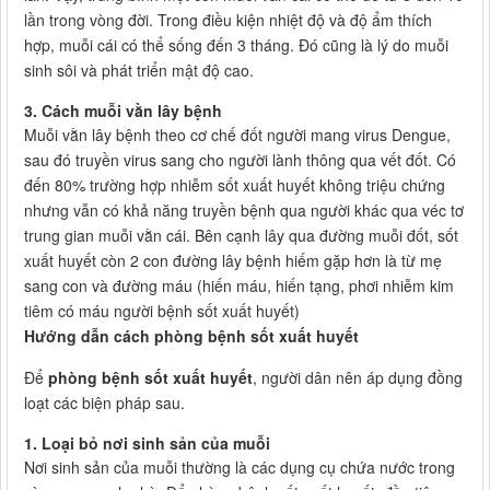
lần trong vòng đời. Trong điều kiện nhiệt độ và độ ẩm thích
hợp, muỗi cái có thể sống đến 3 tháng. Đó cũng là lý do muỗi
sinh sôi và phát triển mật độ cao.
3. Cách muỗi vằn lây bệnh
Muỗi vằn lây bệnh theo cơ chế đốt người mang virus Dengue,
sau đó truyền virus sang cho người lành thông qua vết đốt. Có
đến 80% trường hợp nhiễm sốt xuất huyết không triệu chứng
nhưng vẫn có khả năng truyền bệnh qua người khác qua véc tơ
trung gian muỗi vằn cái. Bên cạnh lây qua đường muỗi đốt, sốt
xuất huyết còn 2 con đường lây bệnh hiếm gặp hơn là từ mẹ
sang con và đường máu (hiến máu, hiến tạng, phơi nhiễm kim
tiêm có máu người bệnh sốt xuất huyết)
Hướng dẫn cách phòng bệnh sốt xuất huyết
Để
phòng bệnh sốt xuất huyết
, người dân nên áp dụng đồng
loạt các biện pháp sau.
1. Loại bỏ nơi sinh sản của muỗi
Nơi sinh sản của muỗi thường là các dụng cụ chứa nước trong