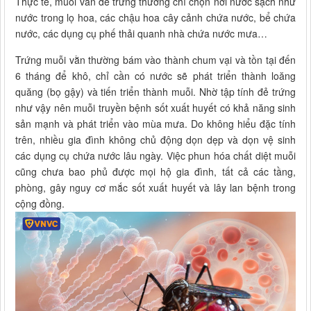
Thực tế, muỗi vằn đẻ trứng thường chỉ chọn nơi nước sạch như
nước trong lọ hoa, các chậu hoa cây cảnh chứa nước, bể chứa
nước, các dụng cụ phế thải quanh nhà chứa nước mưa…
Trứng muỗi vằn thường bám vào thành chum vại và tồn tại đến
6 tháng để khô, chỉ cần có nước sẽ phát triển thành loăng
quăng (bọ gậy) và tiến triển thành muỗi. Nhờ tập tính đẻ trứng
như vậy nên muỗi truyền bệnh sốt xuất huyết có khả năng sinh
sản mạnh và phát triển vào mùa mưa. Do không hiểu đặc tính
trên, nhiều gia đình không chủ động dọn dẹp và dọn vệ sinh
các dụng cụ chứa nước lâu ngày. Việc phun hóa chất diệt muỗi
cũng chưa bao phủ được mọi hộ gia đình, tất cả các tầng,
phòng, gây nguy cơ mắc sốt xuất huyết và lây lan bệnh trong
cộng đồng.