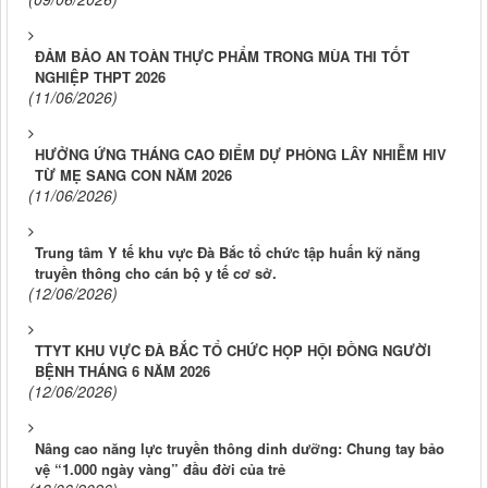
ĐẢM BẢO AN TOÀN THỰC PHẨM TRONG MÙA THI TỐT
NGHIỆP THPT 2026
(11/06/2026)
HƯỞNG ỨNG THÁNG CAO ĐIỂM DỰ PHÒNG LÂY NHIỄM HIV
TỪ MẸ SANG CON NĂM 2026
(11/06/2026)
Trung tâm Y tế khu vực Đà Bắc tổ chức tập huấn kỹ năng
truyền thông cho cán bộ y tế cơ sở.
(12/06/2026)
TTYT KHU VỰC ĐÀ BẮC TỔ CHỨC HỌP HỘI ĐỒNG NGƯỜI
BỆNH THÁNG 6 NĂM 2026
(12/06/2026)
Nâng cao năng lực truyền thông dinh dưỡng: Chung tay bảo
vệ “1.000 ngày vàng” đầu đời của trẻ