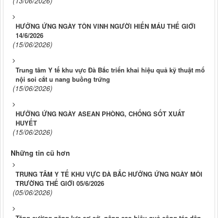
(13/06/2026)
HƯỞNG ỨNG NGÀY TÔN VINH NGƯỜI HIẾN MÁU THẾ GIỚI
14/6/2026
(15/06/2026)
Trung tâm Y tế khu vực Đà Bắc triển khai hiệu quả kỹ thuật mổ
nội soi cắt u nang buồng trứng
(15/06/2026)
HƯỞNG ỨNG NGÀY ASEAN PHÒNG, CHỐNG SỐT XUẤT
HUYẾT
(15/06/2026)
Những tin cũ hơn
TRUNG TÂM Y TẾ KHU VỰC ĐÀ BẮC HƯỞNG ỨNG NGÀY MÔI
TRƯỜNG THẾ GIỚI 05/6/2026
(05/06/2026)
Tăng cường năng lực cơ sở, nâng cao hiệu quả công tác dân