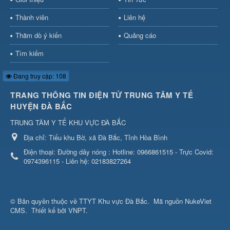
Thành viên
Liên hệ
Thăm dò ý kiến
Quảng cáo
Tìm kiếm
Đang truy cập: 108
TRANG THÔNG TIN ĐIỆN TỬ TRUNG TÂM Y TẾ
HUYỆN ĐÀ BẮC
TRUNG TÂM Y TẾ KHU VỰC ĐÀ BẮC
Địa chỉ:
Tiểu khu Bờ, xã Đà Bắc, Tỉnh Hòa Bình
Điện thoại:
Đường dây nóng : Hotline: 0966861515 - Trực Covid:
0974396115 - Liên hệ: 02183827264
© Bản quyền thuộc về
TTYT Khu vực Đà Bắc
.
Mã nguồn
NukeViet
CMS
.
Thiết kế bởi VNPT.