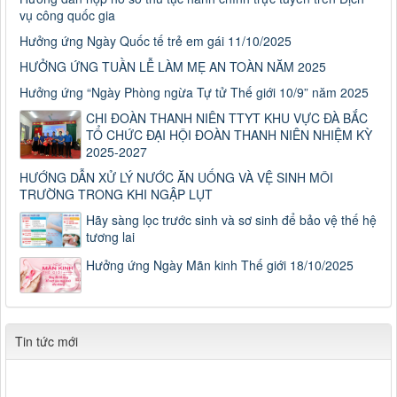
vụ công quốc gia
Hưởng ứng Ngày Quốc tế trẻ em gái 11/10/2025
HƯỞNG ỨNG TUẦN LỄ LÀM MẸ AN TOÀN NĂM 2025
Hưởng ứng “Ngày Phòng ngừa Tự tử Thế giới 10/9” năm 2025
CHI ĐOÀN THANH NIÊN TTYT KHU VỰC ĐÀ BẮC
TỔ CHỨC ĐẠI HỘI ĐOÀN THANH NIÊN NHIỆM KỲ
2025-2027
HƯỚNG DẪN XỬ LÝ NƯỚC ĂN UỐNG VÀ VỆ SINH MÔI
TRƯỜNG TRONG KHI NGẬP LỤT
Hãy sàng lọc trước sinh và sơ sinh để bảo vệ thế hệ
tương lai
Hưởng ứng Ngày Mãn kinh Thế giới 18/10/2025
Tin tức mới