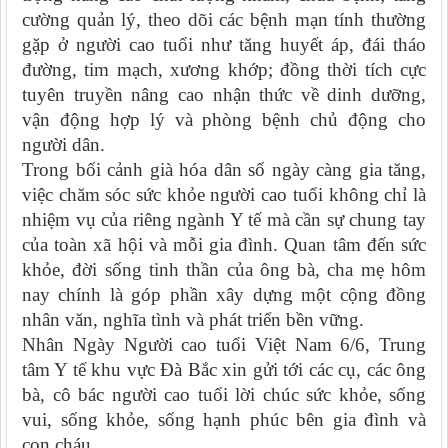
cường quản lý, theo dõi các bệnh mạn tính thường
gặp ở người cao tuổi như tăng huyết áp, đái tháo
đường, tim mạch, xương khớp; đồng thời tích cực
tuyên truyền nâng cao nhận thức về dinh dưỡng,
vận động hợp lý và phòng bệnh chủ động cho
người dân.
Trong bối cảnh già hóa dân số ngày càng gia tăng,
việc chăm sóc sức khỏe người cao tuổi không chỉ là
nhiệm vụ của riêng ngành Y tế mà cần sự chung tay
của toàn xã hội và mỗi gia đình. Quan tâm đến sức
khỏe, đời sống tinh thần của ông bà, cha mẹ hôm
nay chính là góp phần xây dựng một cộng đồng
nhân văn, nghĩa tình và phát triển bền vững.
Nhân Ngày Người cao tuổi Việt Nam 6/6, Trung
tâm Y tế khu vực Đà Bắc xin gửi tới các cụ, các ông
bà, cô bác người cao tuổi lời chúc sức khỏe, sống
vui, sống khỏe, sống hạnh phúc bên gia đình và
con cháu.