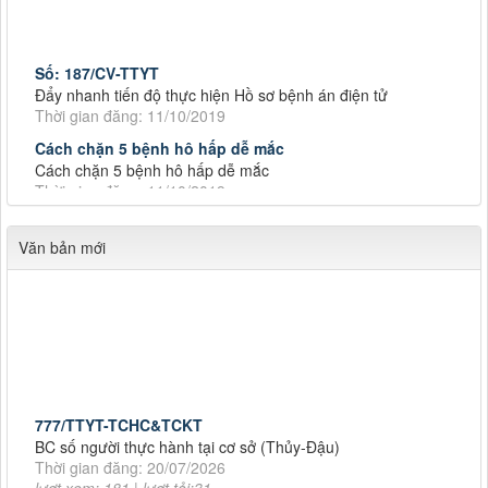
Số: 187/CV-TTYT
Đẩy nhanh tiến độ thực hiện Hồ sơ bệnh án điện tử
Thời gian đăng: 11/10/2019
Cách chặn 5 bệnh hô hấp dễ mắc
Cách chặn 5 bệnh hô hấp dễ mắc
Thời gian đăng: 11/10/2019
Tiếp tục tăng cường công tác lãnh, chỉ đạo phòng,
Tiếp tục tăng cường công tác lãnh, chỉ đạo phòng, chống
Văn bản mới
dịch tả lợn châu Phi
Thời gian đăng: 11/10/2019
Số: 187/CV-TTYT
Đẩy nhanh tiến độ thực hiện Hồ sơ bệnh án điện tử
Thời gian đăng: 11/10/2019
Cách chặn 5 bệnh hô hấp dễ mắc
Cách chặn 5 bệnh hô hấp dễ mắc
777/TTYT-TCHC&TCKT
Thời gian đăng: 11/10/2019
BC số người thực hành tại cơ sở (Thủy-Đậu)
Thời gian đăng: 20/07/2026
Tiếp tục tăng cường công tác lãnh, chỉ đạo phòng,
lượt xem: 181 | lượt tải:31