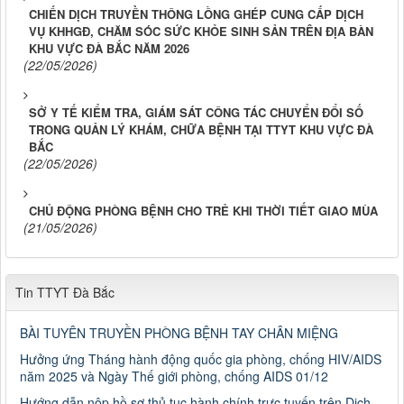
CHIẾN DỊCH TRUYỀN THÔNG LỒNG GHÉP CUNG CẤP DỊCH
VỤ KHHGĐ, CHĂM SÓC SỨC KHỎE SINH SẢN TRÊN ĐỊA BÀN
KHU VỰC ĐÀ BẮC NĂM 2026
(22/05/2026)
SỞ Y TẾ KIỂM TRA, GIÁM SÁT CÔNG TÁC CHUYỂN ĐỔI SỐ
TRONG QUẢN LÝ KHÁM, CHỮA BỆNH TẠI TTYT KHU VỰC ĐÀ
BẮC
(22/05/2026)
CHỦ ĐỘNG PHÒNG BỆNH CHO TRẺ KHI THỜI TIẾT GIAO MÙA
(21/05/2026)
Tin TTYT Đà Bắc
BÀI TUYÊN TRUYỀN PHÒNG BỆNH TAY CHÂN MIỆNG
Hưởng ứng Tháng hành động quốc gia phòng, chống HIV/AIDS
năm 2025 và Ngày Thế giới phòng, chống AIDS 01/12
Hướng dẫn nộp hồ sơ thủ tục hành chính trực tuyến trên Dịch