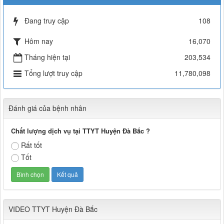
lượt xem: 717 | lượt tải:69
Cách chặn 5 bệnh hô hấp dễ mắc
Cách chặn 5 bệnh hô hấp dễ mắc
Đang truy cập
108
Thời gian đăng: 11/10/2019
Hôm nay
16,070
Tiếp tục tăng cường công tác lãnh, chỉ đạo phòng,
Tiếp tục tăng cường công tác lãnh, chỉ đạo phòng, chống
Tháng hiện tại
203,534
dịch tả lợn châu Phi
Thời gian đăng: 11/10/2019
Tổng lượt truy cập
11,780,098
Đánh giá của bệnh nhân
Chất lượng dịch vụ tại TTYT Huyện Đà Bắc ?
Rất tốt
Tốt
VIDEO TTYT Huyện Đà Bắc