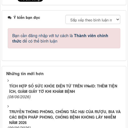
Ý kiến bạn đọc
Bạn cần đăng nhập với tư cách là
Thành viên chính
thức
để có thể bình luận
Những tin mới hơn
TÍCH HỢP SỔ SỨC KHỎE ĐIỆN TỬ TRÊN VNeID: THÊM TIỆN
ÍCH, GIẢM GIẤY TỜ KHI KHÁM BỆNH
(08/06/2026)
TRUYỀN THÔNG PHÒNG, CHỐNG TÁC HẠI CỦA RƯỢU, BIA VÀ
CÁC BIỆN PHÁP PHÒNG, CHỐNG BỆNH KHÔNG LÂY NHIỄM
NĂM 2026
(09/06/2026)