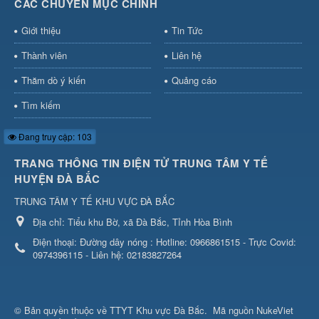
CÁC CHUYÊN MỤC CHÍNH
Giới thiệu
Tin Tức
Thành viên
Liên hệ
Thăm dò ý kiến
Quảng cáo
Tìm kiếm
Đang truy cập: 103
TRANG THÔNG TIN ĐIỆN TỬ TRUNG TÂM Y TẾ
HUYỆN ĐÀ BẮC
TRUNG TÂM Y TẾ KHU VỰC ĐÀ BẮC
Địa chỉ:
Tiểu khu Bờ, xã Đà Bắc, Tỉnh Hòa Bình
Điện thoại:
Đường dây nóng : Hotline: 0966861515 - Trực Covid:
0974396115 - Liên hệ: 02183827264
© Bản quyền thuộc về
TTYT Khu vực Đà Bắc
.
Mã nguồn
NukeViet