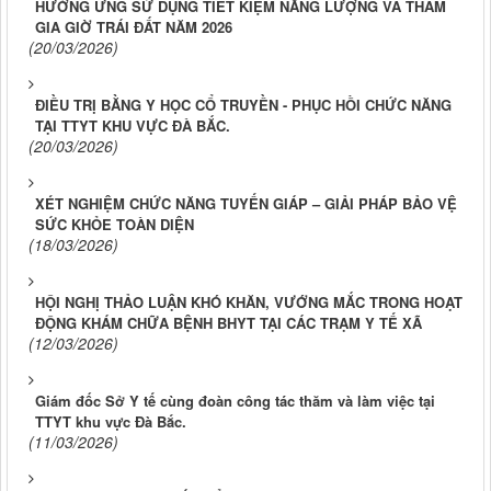
HƯỞNG ỨNG SỬ DỤNG TIẾT KIỆM NĂNG LƯỢNG VÀ THAM
GIA GIỜ TRÁI ĐẤT NĂM 2026
(20/03/2026)
ĐIỀU TRỊ BẰNG Y HỌC CỔ TRUYỀN - PHỤC HỒI CHỨC NĂNG
TẠI TTYT KHU VỰC ĐÀ BẮC.
(20/03/2026)
XÉT NGHIỆM CHỨC NĂNG TUYẾN GIÁP – GIẢI PHÁP BẢO VỆ
SỨC KHỎE TOÀN DIỆN
(18/03/2026)
HỘI NGHỊ THẢO LUẬN KHÓ KHĂN, VƯỚNG MẮC TRONG HOẠT
ĐỘNG KHÁM CHỮA BỆNH BHYT TẠI CÁC TRẠM Y TẾ XÃ
(12/03/2026)
Giám đốc Sở Y tế cùng đoàn công tác thăm và làm việc tại
TTYT khu vực Đà Bắc.
(11/03/2026)