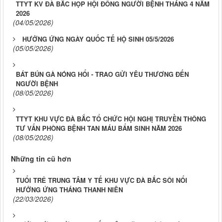
TTYT KV ĐÀ BẮC HỌP HỘI ĐỒNG NGƯỜI BỆNH THÁNG 4 NĂM
2026
(04/05/2026)
HƯỞNG ỨNG NGÀY QUỐC TẾ HỘ SINH 05/5/2026
(05/05/2026)
BÁT BÚN GÀ NÓNG HỔI - TRAO GỬI YÊU THƯƠNG ĐẾN
NGƯỜI BỆNH
(08/05/2026)
TTYT KHU VỰC ĐÀ BẮC TỔ CHỨC HỘI NGHỊ TRUYỀN THÔNG
TƯ VẤN PHÒNG BỆNH TAN MÁU BẨM SINH NĂM 2026
(08/05/2026)
Những tin cũ hơn
TUỔI TRẺ TRUNG TÂM Y TẾ KHU VỰC ĐÀ BẮC SÔI NỔI
HƯỞNG ỨNG THÁNG THANH NIÊN
(22/03/2026)