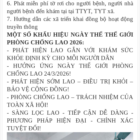
6. Phát miễn phí tờ rơi cho người bệnh, người nhà
người bệnh đến khám tại tại TTYT, TYT xã.
7. Hướng dẫn các xã triển khai đồng bộ hoạt động
truyền thông
MỘT SỐ
KHẨU HIỆU NGÀY THẾ THẾ GIỚI
PHÒNG CHỐNG LAO 2026:
- PHÁT HIỆN LAO GẮN VỚI KHÁM SỨC
KHỎE ĐỊNH KỲ CHO MỖI NGƯỜI DÂN
- HƯỞNG ỨNG NGÀY THẾ GIỚI PHÒNG
CHỐNG LAO 24/3/2026!
- PHÁT HIỆN SỚM LAO – ĐIỀU TRỊ KHỎI –
BẢO VỆ CỘNG ĐỒNG!
- PHÒNG CHỐNG LAO – TRÁCH NHIỆM CỦA
TOÀN XÃ HỘI!
- SÀNG LỌC LAO - TIẾP CẬN DỄ DÀNG -
PHƯƠNG PHÁP HIỆN ĐẠI - CHÍNH XÁC
TUYỆT ĐỐI!