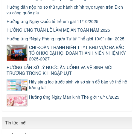
Hướng dẫn nộp hồ sơ thủ tục hành chính trực tuyến trên Dịch
vụ công quốc gia
Hưởng ứng Ngày Quốc tế trẻ em gái 11/10/2025
HƯỞNG ỨNG TUẦN LỄ LÀM MẸ AN TOÀN NĂM 2025
Hưởng ứng “Ngày Phòng ngừa Tự tử Thế giới 10/9” năm 2025
CHI ĐOÀN THANH NIÊN TTYT KHU VỰC ĐÀ BẮC
TỔ CHỨC ĐẠI HỘI ĐOÀN THANH NIÊN NHIỆM KỲ
2025-2027
HƯỚNG DẪN XỬ LÝ NƯỚC ĂN UỐNG VÀ VỆ SINH MÔI
TRƯỜNG TRONG KHI NGẬP LỤT
Số: 187/CV-TTYT
Đẩy nhanh tiến độ thực hiện Hồ sơ bệnh án điện tử
Hãy sàng lọc trước sinh và sơ sinh để bảo vệ thế hệ
Thời gian đăng: 11/10/2019
tương lai
Cách chặn 5 bệnh hô hấp dễ mắc
Hưởng ứng Ngày Mãn kinh Thế giới 18/10/2025
Cách chặn 5 bệnh hô hấp dễ mắc
Thời gian đăng: 11/10/2019
Tiếp tục tăng cường công tác lãnh, chỉ đạo phòng,
Tiếp tục tăng cường công tác lãnh, chỉ đạo phòng, chống
Tin tức mới
dịch tả lợn châu Phi
Thời gian đăng: 11/10/2019