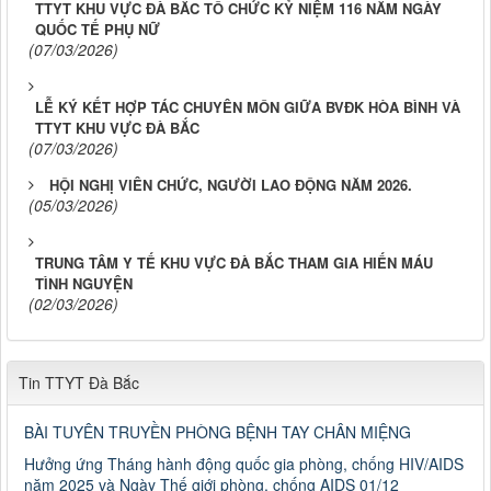
TTYT KHU VỰC ĐÀ BẮC TỔ CHỨC KỶ NIỆM 116 NĂM NGÀY
QUỐC TẾ PHỤ NỮ
(07/03/2026)
LỄ KÝ KẾT HỢP TÁC CHUYÊN MÔN GIỮA BVĐK HÒA BÌNH VÀ
TTYT KHU VỰC ĐÀ BẮC
(07/03/2026)
HỘI NGHỊ VIÊN CHỨC, NGƯỜI LAO ĐỘNG NĂM 2026.
(05/03/2026)
TRUNG TÂM Y TẾ KHU VỰC ĐÀ BẮC THAM GIA HIẾN MÁU
TÌNH NGUYỆN
(02/03/2026)
Tin TTYT Đà Bắc
BÀI TUYÊN TRUYỀN PHÒNG BỆNH TAY CHÂN MIỆNG
Hưởng ứng Tháng hành động quốc gia phòng, chống HIV/AIDS
năm 2025 và Ngày Thế giới phòng, chống AIDS 01/12