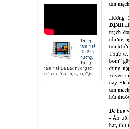
tim mạch
Hưởng ứ
ĐỊNH H
mạch đan
những ng
Trung
tâm Y tế
tim khởi
Đà Bắc
Thực tế,
hướng...
bom” gây
Trung
tâm Y tế Đà Bắc hướng tới
dung nạp
cơ sở y tế xanh, sạch, đẹp
xuyên st
này. Để 
tim mạch
hút thuố
Để bảo v
- Ăn uốn
hạt, thị