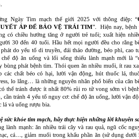
.
ng Ngày Tim mạch thế giới 2025 với thông điệp: “
UYẾT ÁP ĐỂ BẢO VỆ TRÁI TIM
”. Hiện nay, bệnh 
g có chiều hướng tăng ở người trẻ tuổi; xuất hiện nhiề
ười 30 đến 40 tuổi. Hầu hết mọi người đều cho rằng b
 phát do yếu tố di truyền, đái tháo đường, béo phì, cao t
 chế độ ăn uống và lối sống thiếu lành mạnh mới là “
 bùng phát bệnh tim. Thói quen ăn nhiều muối, ít rau xa
 các chất béo có hại, lười vận động, hút thuốc lá, thu
ress, lo lắng… là những nguyên nhân phổ biến của căn b
có thể tránh được ít nhất 80% rủi ro tử vong sớm vì bện
, cần tránh 4 yếu tố nguy cơ: chế độ ăn uống, lười vận đ
c lá và uống rượu bia.
ệ sức khỏe tim mạch, hãy thực hiện những lời khuyên s
g lành mạnh: ăn nhiều trái cây và rau quả, ngũ cốc ngu
t nạc, cá…, giảm muối trong khẩu phần ăn (sử dụng dưới 