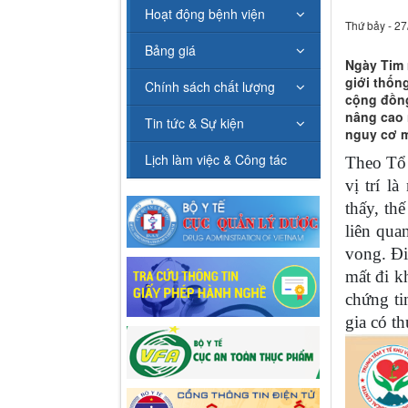
Hoạt động bệnh viện
Thứ bảy - 27
Bảng giá
Ngày Tim 
giới thốn
Chính sách chất lượng
cộng đồng
nâng cao 
Tin tức & Sự kiện
nguy cơ m
Lịch làm việc & Công tác
Theo Tổ 
vị trí l
thấy, th
liên qua
vong. Đi
mất đi k
chứng ti
gia có t