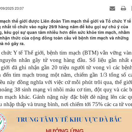
/09/2025 23:07
mạch thế giới được Liên đoàn Tim mạch thế giới và Tổ chức Y tế
g nhất tổ chức vào ngày 29/9 hàng năm để kêu gọi sự chú ý của
, kêu gọi sự quan tâm nhiều hơn đến sức khỏe tim mạch, nhằm
nhận thức của cộng đồng toàn cầu về bệnh tim mạch và những
à nó gây ra.
chức Y tế Thế giới, bệnh tim mạch (BTM) vẫn vững vàn
à nguyên nhân gây tử vong hàng đầu. Số liệu gần nhất 
ế giới đã ghi nhận gần 20 triệu người tử vong vì các bện
n đến tim mạch trong một năm, chiếm gần 1/3 tổng số ca
ều này đồng nghĩa với việc cứ mỗi phút trôi qua, thế giới
hoảng 38 sinh mạng vì nhồi máu cơ tim, đột quỵ và các b
m mạch khác. Gánh nặng này đặc biệt đè nặng lên các q
hu nhập thấp và trung bình, nơi chiếm tới 75% các ca tử vo