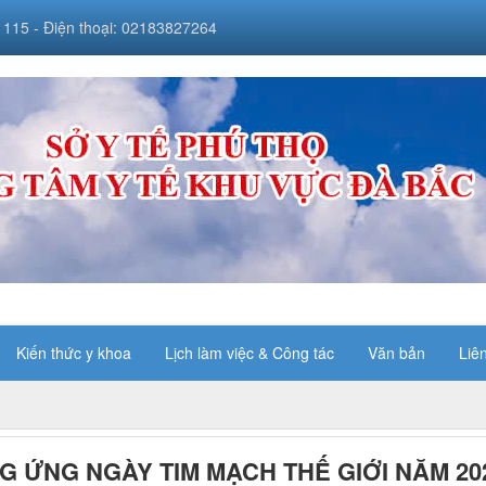
 115 - Điện thoại: 02183827264
Kiến thức y khoa
Lịch làm việc & Công tác
Văn bản
Liê
 ỨNG NGÀY TIM MẠCH THẾ GIỚI NĂM 20