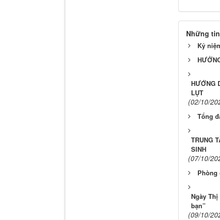
Những tin
Kỷ niệm
HƯỞNG
HƯỚNG D
LỤT
(02/10/20
Tổng đà
TRUNG T
SINH
(07/10/20
Phòng c
Ngày Thị 
bạn”
(09/10/20