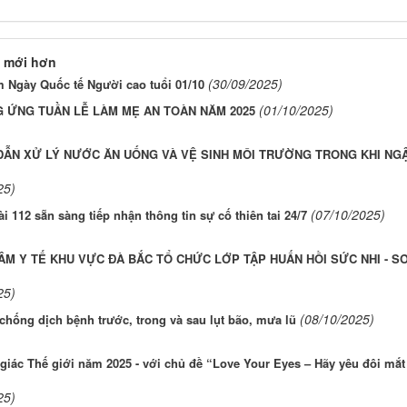
 mới hơn
(30/09/2025)
 Ngày Quốc tế Người cao tuổi 01/10
(01/10/2025)
 ỨNG TUẦN LỄ LÀM MẸ AN TOÀN NĂM 2025
ẪN XỬ LÝ NƯỚC ĂN UỐNG VÀ VỆ SINH MÔI TRƯỜNG TRONG KHI NG
25)
(07/10/2025)
i 112 sẵn sàng tiếp nhận thông tin sự cố thiên tai 24/7
ÂM Y TẾ KHU VỰC ĐÀ BẮC TỔ CHỨC LỚP TẬP HUẤN HỒI SỨC NHI - S
25)
(08/10/2025)
hống dịch bệnh trước, trong và sau lụt bão, mưa lũ
giác Thế giới năm 2025 - với chủ đề “Love Your Eyes – Hãy yêu đôi mắt
25)