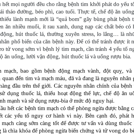
u hết mọi người đều cho rằng bệnh tim khởi phát do yếu t
đái tháo đường, béo phì, cao tuổi. Thực tế, chế độ ăn uốn
 thiếu lành mạnh mới là “quả bom” gây bùng phát bệnh t
n ăn nhiều muối, ít rau xanh, dung nạp các chất béo có 
 động, hút thuốc lá, thường xuyên stress, lo lắng… là n
hân phổ biến của căn bệnh này. Để có thể tránh được ít 
ro tử vong sớm vì bệnh lý tim mạch, cần tránh 4 yếu tố 
độ ăn uống, lười vận động, hút thuốc lá và uống rượu bia.
m mạch, bao gồm bệnh động mạch vành, đột quỵ, và 
n quan đến tim và mạch máu, đã và đang là nguyên nhân 
hàng đầu trên thế giới. Các nguyên nhân chính của bệnh 
sử dụng thuốc lá, thiếu hoạt động thể lực, chế độ ăn u
nh mạnh và sử dụng rượu-bia ở mức độ nguy hại.
hầu hết các bệnh tim mạch có thể phòng ngừa được bằng c
ết các yếu tố nguy cơ hành vi này. Bên cạnh đó, phát h
 mạch càng sớm càng tốt để được tư vấn và dùng thuốc 
g là chìa khóa để phòng ngừa biến chứng và tử vong do b