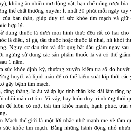
y), không ăn nhiều mỡ động vật, hạn chế uống rượu bia.
ộng thể chất thường xuyên: Ít nhất 30 phút mỗi ngày tùy
 của bản thân, giúp duy trì sức khỏe tim mạch và giữ 
ức hợp lý.
sử dụng thuốc lá dưới mọi hình thức đều rất có hại cho 
ốc lá điếu, xì gà, tẩu thuốc hoặc thuốc lá nhai, hít khói t
ộng. Nguy cơ đau tim và đột quỵ bắt đầu giảm ngay sau 
i ngừng sử dụng các sản phẩm thuốc lá và có thể giảm 
sau 1 năm.
ra sức khỏe định kỳ, thường xuyên kiểm tra số đo huyết 
ường huyết và lipid máu để có thể kiểm soát kịp thời các
cơ gây bệnh tim mạch.
, căng thẳng, lo âu và áp lực tinh thần kéo dài làm tăng 
ôi nhồi máu cơ tim. Vì vậy, hãy luôn duy trì những thói 
h để luôn có một trái tim khỏe mạnh, hạnh phúc, tràn 
ng.
m Mạch thế giới là một lời nhắc nhở mạnh mẽ về tầm q
ủa sức khỏe tim mạch. Bằng những hành động nhỏ nhưn