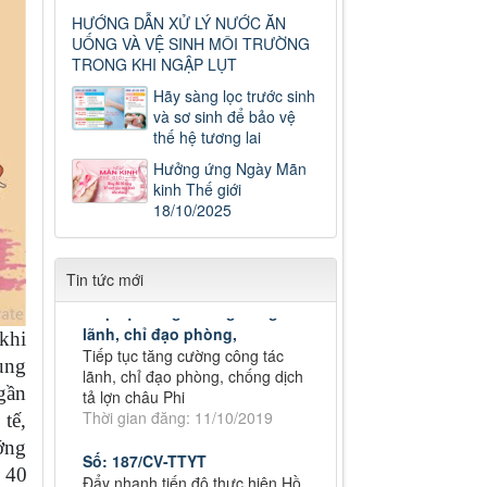
HƯỚNG DẪN XỬ LÝ NƯỚC ĂN
UỐNG VÀ VỆ SINH MÔI TRƯỜNG
TRONG KHI NGẬP LỤT
Số: 187/CV-TTYT
Đẩy nhanh tiến độ thực hiện Hồ
Hãy sàng lọc trước sinh
sơ bệnh án điện tử
và sơ sinh để bảo vệ
Thời gian đăng: 11/10/2019
thế hệ tương lai
Hưởng ứng Ngày Mãn
Cách chặn 5 bệnh hô hấp dễ
kinh Thế giới
mắc
18/10/2025
Cách chặn 5 bệnh hô hấp dễ
mắc
Thời gian đăng: 11/10/2019
Tin tức mới
Tiếp tục tăng cường công tác
lãnh, chỉ đạo phòng,
Tiếp tục tăng cường công tác
khi
lãnh, chỉ đạo phòng, chống dịch
ung
tả lợn châu Phi
gần
Thời gian đăng: 11/10/2019
tế,
Số: 187/CV-TTYT
ớng
Đẩy nhanh tiến độ thực hiện Hồ
 40
sơ bệnh án điện tử