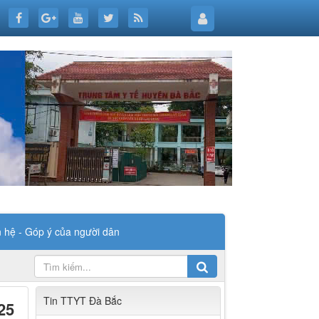
n hệ - Góp ý của người dân
Tin TTYT Đà Bắc
25