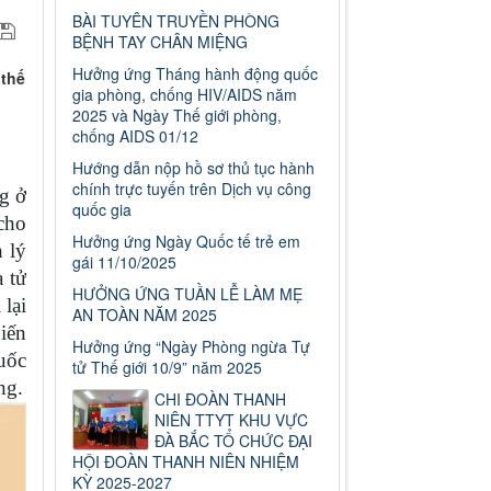
BÀI TUYÊN TRUYỀN PHÒNG
BỆNH TAY CHÂN MIỆNG
Hưởng ứng Tháng hành động quốc
 thế
gia phòng, chống HIV/AIDS năm
2025 và Ngày Thế giới phòng,
chống AIDS 01/12
Hướng dẫn nộp hồ sơ thủ tục hành
chính trực tuyến trên Dịch vụ công
g ở
quốc gia
cho
Hưởng ứng Ngày Quốc tế trẻ em
h lý
gái 11/10/2025
 tử
HƯỞNG ỨNG TUẦN LỄ LÀM MẸ
 lại
AN TOÀN NĂM 2025
iến
Hưởng ứng “Ngày Phòng ngừa Tự
uốc
tử Thế giới 10/9” năm 2025
ng.
CHI ĐOÀN THANH
NIÊN TTYT KHU VỰC
ĐÀ BẮC TỔ CHỨC ĐẠI
HỘI ĐOÀN THANH NIÊN NHIỆM
KỲ 2025-2027