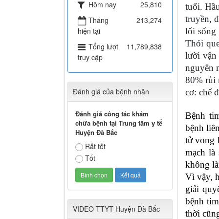
Hôm nay
25,810
tuổi. Hầ
truyền, 
Tháng
213,274
hiện tại
lối sống
Thói que
Tổng lượt
11,789,838
lười vận
truy cập
nguyên n
80% rủi 
Đánh giá của bệnh nhân
cơ: chế 
Đánh giá công tác khám
Bệnh ti
chữa bệnh tại Trung tâm y tế
bệnh liê
Huyện Đà Bắc
tử vong 
Rất tốt
mạch là 
Tốt
không là
Vì vậy, 
giải quy
bệnh tim
VIDEO TTYT Huyện Đà Bắc
thời cũn