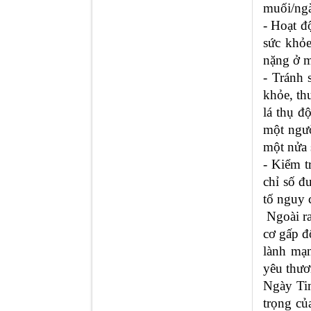
muối/ngà
- Hoạt đ
sức khỏe
nặng ở m
- Tránh 
khỏe, thu
lá thụ đ
một ngườ
một nửa 
- Kiểm t
chỉ số đ
tố nguy 
Ngoài ra
cơ gấp đ
lành mạn
yêu thươ
Ngày Ti
trọng c