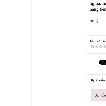
nghĩa, m
nặng bện
B
hợp)
Tổng số điểm
Ý kiến
Bạn cần