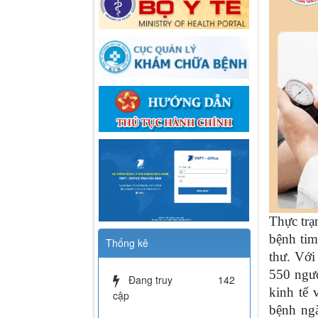
Thực trạ
bệnh ti
Thống kê
thư. Vớ
550 ngư
Đang truy
142
kinh tế 
cập
bệnh ngà