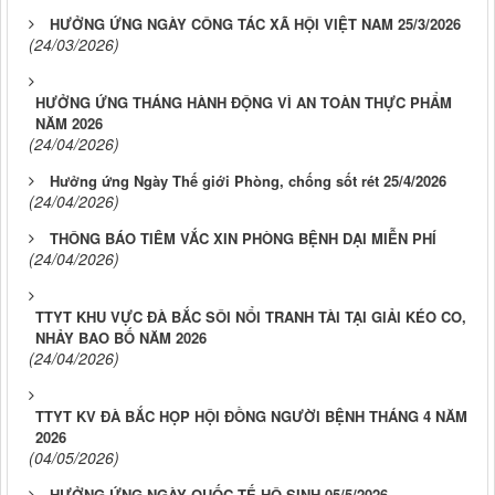
HƯỞNG ỨNG NGÀY CÔNG TÁC XÃ HỘI VIỆT NAM 25/3/2026
(24/03/2026)
HƯỞNG ỨNG THÁNG HÀNH ĐỘNG VÌ AN TOÀN THỰC PHẨM
NĂM 2026
(24/04/2026)
Hưởng ứng Ngày Thế giới Phòng, chống sốt rét 25/4/2026
(24/04/2026)
THÔNG BÁO TIÊM VẮC XIN PHÒNG BỆNH DẠI MIỄN PHÍ
(24/04/2026)
TTYT KHU VỰC ĐÀ BẮC SÔI NỔI TRANH TÀI TẠI GIẢI KÉO CO,
NHẢY BAO BỐ NĂM 2026
(24/04/2026)
TTYT KV ĐÀ BẮC HỌP HỘI ĐỒNG NGƯỜI BỆNH THÁNG 4 NĂM
2026
(04/05/2026)
HƯỞNG ỨNG NGÀY QUỐC TẾ HỘ SINH 05/5/2026