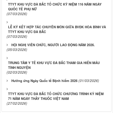
TTYT KHU VỰC ĐÀ BẮC TỔ CHỨC KỶ NIỆM 116 NĂM NGÀY
QUỐC TẾ PHỤ NỮ
(07/03/2026)
LỄ KÝ KẾT HỢP TÁC CHUYÊN MÔN GIỮA BVĐK HÒA BÌNH VÀ
TTYT KHU VỰC ĐÀ BẮC
(07/03/2026)
HỘI NGHỊ VIÊN CHỨC, NGƯỜI LAO ĐỘNG NĂM 2026.
(05/03/2026)
TRUNG TÂM Y TẾ KHU VỰC ĐÀ BẮC THAM GIA HIẾN MÁU
TÌNH NGUYỆN
(02/03/2026)
(01/03/2026)
Hưởng ứng Ngày Quốc tế Bệnh hiếm 2026
TTYT KHU VỰC ĐÀ BẮC TỔ CHỨC CHƯƠNG TRÌNH KỶ NIỆM
71 NĂM NGÀY THẦY THUỐC VIỆT NAM
(27/02/2026)