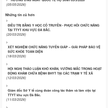
(05/05/2026)
Những tin cũ hơn
ĐIỀU TRỊ BẰNG Y HỌC CỔ TRUYỀN - PHỤC HỒI CHỨC NĂNG
TẠI TTYT KHU VỰC ĐÀ BẮC.
(20/03/2026)
XÉT NGHIỆM CHỨC NĂNG TUYẾN GIÁP – GIẢI PHÁP BẢO VỆ
SỨC KHỎE TOÀN DIỆN
(18/03/2026)
HỘI NGHỊ THẢO LUẬN KHÓ KHĂN, VƯỚNG MẮC TRONG HOẠT
ĐỘNG KHÁM CHỮA BỆNH BHYT TẠI CÁC TRẠM Y TẾ XÃ
(12/03/2026)
Giám đốc Sở Y tế cùng đoàn công tác thăm và làm việc tại
TTYT khu vực Đà Bắc.
(11/03/2026)