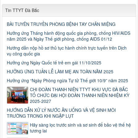
Tin TTYT Đà Bắc
BÀI TUYÊN TRUYỀN PHÒNG BỆNH TAY CHÂN MIỆNG
Hưởng ứng Tháng hành động quốc gia phòng, chống HIV/AIDS
năm 2025 và Ngày Thế giới phòng, chống AIDS 01/12
Hướng dẫn nộp hồ sơ thủ tục hành chính trực tuyến trên Dịch
vụ công quốc gia
Hưởng ứng Ngày Quốc tế trẻ em gái 11/10/2025
HƯỞNG ỨNG TUẦN LỄ LÀM MẸ AN TOÀN NĂM 2025
Hưởng ứng “Ngày Phòng ngừa Tự tử Thế giới 10/9” năm 2025
CHI ĐOÀN THANH NIÊN TTYT KHU VỰC ĐÀ BẮC
TỔ CHỨC ĐẠI HỘI ĐOÀN THANH NIÊN NHIỆM KỲ
2025-2027
HƯỚNG DẪN XỬ LÝ NƯỚC ĂN UỐNG VÀ VỆ SINH MÔI
TRƯỜNG TRONG KHI NGẬP LỤT
Số: 187/CV-TTYT
Hãy sàng lọc trước sinh và sơ sinh để bảo vệ thế hệ
Đẩy nhanh tiến độ thực hiện Hồ sơ bệnh án điện tử
tương lai
Thời gian đăng: 11/10/2019