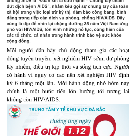
chống AIDS là “Đoàn kết là sức mạnh – Chung tay chấm
dứt dịch bệnh AIDS”, nhằm kêu gọi sự chung tay của toàn
xã hội trong việc loại trừ kỳ thị, đảm bảo công bằng, bình
đẳng trong tiếp cận dịch vụ phòng, chống HIV/AIDS. Đây
cũng là dịp để nhìn lại chặng đường 35 năm Việt Nam ứng
phó với HIV/AIDS, tôn vinh những nỗ lực, cống hiến của
các tổ chức, cá nhân trong hành trình bảo vệ sức khỏe
cộng đồng.
Mỗi người dân hãy chủ động tham gia các hoạt
động tuyên truyền, xét nghiệm HIV sớm, dự phòng
lây nhiễm, điều trị kịp thời và sống tích cực. Người
có hành vi nguy cơ cao nên xét nghiệm HIV định
kỳ 6 tháng một lần. Mỗi hành động nhỏ hôm nay
chính là một bước tiến lớn hướng tới tương lai
không còn HIV/AIDS.