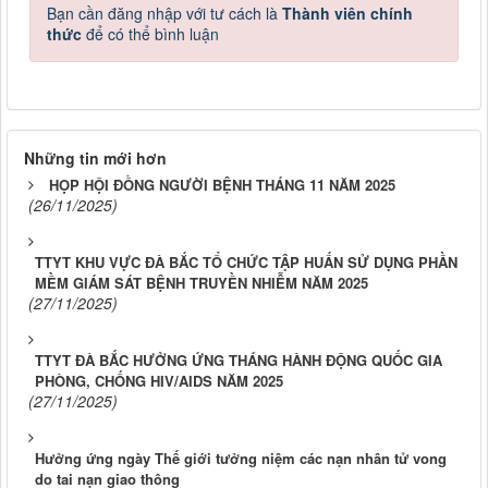
Bạn cần đăng nhập với tư cách là
Thành viên chính
thức
để có thể bình luận
Những tin mới hơn
HỌP HỘI ĐỒNG NGƯỜI BỆNH THÁNG 11 NĂM 2025
(26/11/2025)
TTYT KHU VỰC ĐÀ BẮC TỔ CHỨC TẬP HUẤN SỬ DỤNG PHẦN
MỀM GIÁM SÁT BỆNH TRUYỀN NHIỄM NĂM 2025
(27/11/2025)
TTYT ĐÀ BẮC HƯỞNG ỨNG THÁNG HÀNH ĐỘNG QUỐC GIA
PHÒNG, CHỐNG HIV/AIDS NĂM 2025
(27/11/2025)
Hưởng ứng ngày Thế giới tưởng niệm các nạn nhân tử vong
do tai nạn giao thông