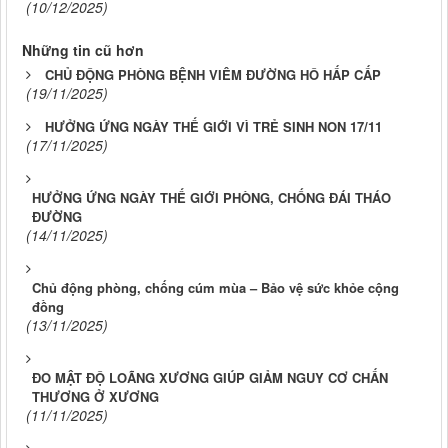
(10/12/2025)
Những tin cũ hơn
CHỦ ĐỘNG PHÒNG BỆNH VIÊM ĐƯỜNG HÔ HẤP CẤP
(19/11/2025)
HƯỞNG ỨNG NGÀY THẾ GIỚI VÌ TRẺ SINH NON 17/11
(17/11/2025)
HƯỞNG ỨNG NGÀY THẾ GIỚI PHÒNG, CHỐNG ĐÁI THÁO
ĐƯỜNG
(14/11/2025)
Chủ động phòng, chống cúm mùa – Bảo vệ sức khỏe cộng
đồng
(13/11/2025)
ĐO MẬT ĐỘ LOÃNG XƯƠNG GIÚP GIẢM NGUY CƠ CHẤN
THƯƠNG Ở XƯƠNG
(11/11/2025)