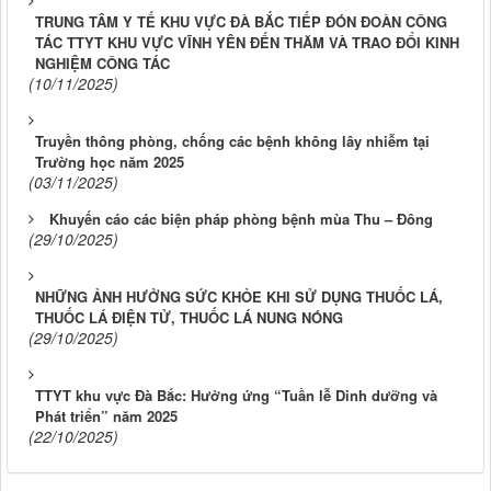
TRUNG TÂM Y TẾ KHU VỰC ĐÀ BẮC TIẾP ĐÓN ĐOÀN CÔNG
TÁC TTYT KHU VỰC VĨNH YÊN ĐẾN THĂM VÀ TRAO ĐỔI KINH
NGHIỆM CÔNG TÁC
(10/11/2025)
Truyền thông phòng, chống các bệnh không lây nhiễm tại
Trường học năm 2025
(03/11/2025)
Khuyến cáo các biện pháp phòng bệnh mùa Thu – Đông
(29/10/2025)
​​NHỮNG ẢNH HƯỞNG SỨC KHỎE KHI SỬ DỤNG THUỐC LÁ,
THUỐC LÁ ĐIỆN TỬ, THUỐC LÁ NUNG NÓNG
(29/10/2025)
TTYT khu vực Đà Bắc: Hưởng ứng “Tuần lễ Dinh dưỡng và
Phát triển” năm 2025
(22/10/2025)