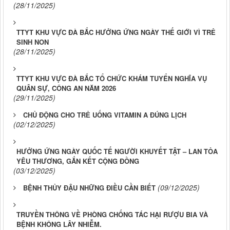
(28/11/2025)
TTYT KHU VỰC ĐÀ BẮC HƯỞNG ỨNG NGÀY THẾ GIỚI VÌ TRẺ
SINH NON
(28/11/2025)
TTYT KHU VỰC ĐÀ BẮC TỔ CHỨC KHÁM TUYỂN NGHĨA VỤ
QUÂN SỰ, CÔNG AN NĂM 2026
(29/11/2025)
CHỦ ĐỘNG CHO TRẺ UỐNG VITAMIN A ĐÚNG LỊCH
(02/12/2025)
HƯỞNG ỨNG NGÀY QUỐC TẾ NGƯỜI KHUYẾT TẬT – LAN TỎA
YÊU THƯƠNG, GẮN KẾT CỘNG ĐỒNG
(03/12/2025)
(09/12/2025)
BỆNH THỦY ĐẬU NHỮNG ĐIỀU CẦN BIẾT
TRUYỀN THÔNG VỀ PHÒNG CHỐNG TÁC HẠI RƯỢU BIA VÀ
BỆNH KHÔNG LÂY NHIỄM.