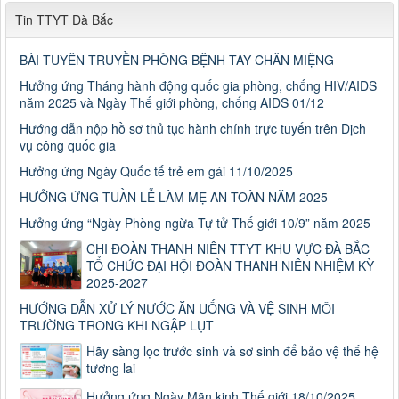
Tin TTYT Đà Bắc
BÀI TUYÊN TRUYỀN PHÒNG BỆNH TAY CHÂN MIỆNG
Hưởng ứng Tháng hành động quốc gia phòng, chống HIV/AIDS
năm 2025 và Ngày Thế giới phòng, chống AIDS 01/12
Hướng dẫn nộp hồ sơ thủ tục hành chính trực tuyến trên Dịch
vụ công quốc gia
Hưởng ứng Ngày Quốc tế trẻ em gái 11/10/2025
HƯỞNG ỨNG TUẦN LỄ LÀM MẸ AN TOÀN NĂM 2025
Hưởng ứng “Ngày Phòng ngừa Tự tử Thế giới 10/9” năm 2025
CHI ĐOÀN THANH NIÊN TTYT KHU VỰC ĐÀ BẮC
TỔ CHỨC ĐẠI HỘI ĐOÀN THANH NIÊN NHIỆM KỲ
2025-2027
HƯỚNG DẪN XỬ LÝ NƯỚC ĂN UỐNG VÀ VỆ SINH MÔI
TRƯỜNG TRONG KHI NGẬP LỤT
Số: 187/CV-TTYT
Hãy sàng lọc trước sinh và sơ sinh để bảo vệ thế hệ
Đẩy nhanh tiến độ thực hiện Hồ sơ bệnh án điện tử
tương lai
Thời gian đăng: 11/10/2019
Hưởng ứng Ngày Mãn kinh Thế giới 18/10/2025
Cách chặn 5 bệnh hô hấp dễ mắc