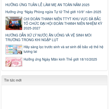
HƯỞNG ỨNG TUẦN LỄ LÀM MẸ AN TOÀN NĂM 2025
Hưởng ứng “Ngày Phòng ngừa Tự tử Thế giới 10/9” năm 2025
CHI ĐOÀN THANH NIÊN TTYT KHU VỰC ĐÀ BẮC
TỔ CHỨC ĐẠI HỘI ĐOÀN THANH NIÊN NHIỆM KỲ
2025-2027
HƯỚNG DẪN XỬ LÝ NƯỚC ĂN UỐNG VÀ VỆ SINH MÔI
TRƯỜNG TRONG KHI NGẬP LỤT
Hãy sàng lọc trước sinh và sơ sinh để bảo vệ thế hệ
tương lai
Hưởng ứng Ngày Mãn kinh Thế giới 18/10/2025
Tin tức mới
Số: 187/CV-TTYT