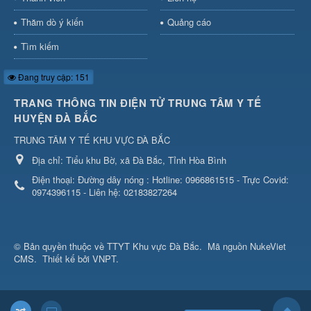
Thăm dò ý kiến
Quảng cáo
Tìm kiếm
Đang truy cập: 151
TRANG THÔNG TIN ĐIỆN TỬ TRUNG TÂM Y TẾ
HUYỆN ĐÀ BẮC
TRUNG TÂM Y TẾ KHU VỰC ĐÀ BẮC
Địa chỉ:
Tiểu khu Bờ, xã Đà Bắc, Tỉnh Hòa Bình
Điện thoại:
Đường dây nóng : Hotline: 0966861515 - Trực Covid:
0974396115 - Liên hệ: 02183827264
© Bản quyền thuộc về
TTYT Khu vực Đà Bắc
.
Mã nguồn
NukeViet
CMS
.
Thiết kế bởi VNPT.