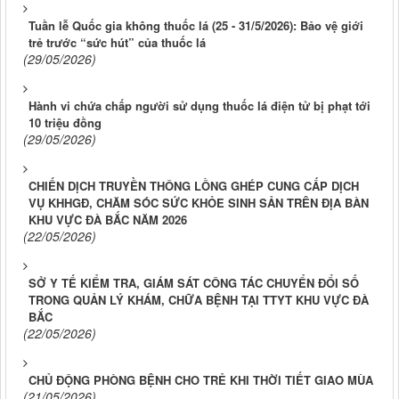
Tuần lễ Quốc gia không thuốc lá (25 - 31/5/2026): Bảo vệ giới
trẻ trước “sức hút” của thuốc lá
(29/05/2026)
Hành vi chứa chấp người sử dụng thuốc lá điện tử bị phạt tới
10 triệu đồng
(29/05/2026)
CHIẾN DỊCH TRUYỀN THÔNG LỒNG GHÉP CUNG CẤP DỊCH
VỤ KHHGĐ, CHĂM SÓC SỨC KHỎE SINH SẢN TRÊN ĐỊA BÀN
KHU VỰC ĐÀ BẮC NĂM 2026
(22/05/2026)
SỞ Y TẾ KIỂM TRA, GIÁM SÁT CÔNG TÁC CHUYỂN ĐỔI SỐ
TRONG QUẢN LÝ KHÁM, CHỮA BỆNH TẠI TTYT KHU VỰC ĐÀ
BẮC
(22/05/2026)
CHỦ ĐỘNG PHÒNG BỆNH CHO TRẺ KHI THỜI TIẾT GIAO MÙA
(21/05/2026)