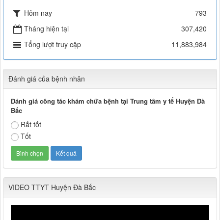
Tiếp tục tăng cường công tác lãnh, chỉ đạo phòng,
Hôm nay
793
Tiếp tục tăng cường công tác lãnh, chỉ đạo phòng, chống
dịch tả lợn châu Phi
Tháng hiện tại
307,420
Thời gian đăng: 11/10/2019
Tổng lượt truy cập
11,883,984
Đánh giá của bệnh nhân
Đánh giá công tác khám chữa bệnh tại Trung tâm y tế Huyện Đà
Bắc
Rất tốt
Tốt
VIDEO TTYT Huyện Đà Bắc