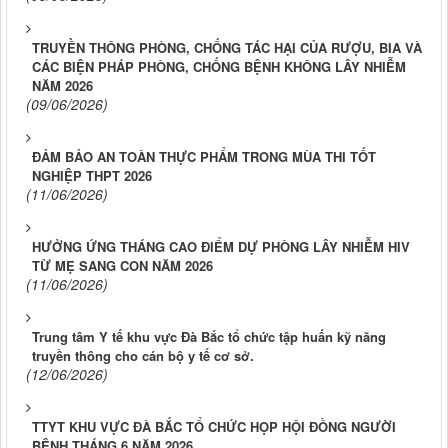
TRUYỀN THÔNG PHÒNG, CHỐNG TÁC HẠI CỦA RƯỢU, BIA VÀ
CÁC BIỆN PHÁP PHÒNG, CHỐNG BỆNH KHÔNG LÂY NHIỄM
NĂM 2026
(09/06/2026)
ĐẢM BẢO AN TOÀN THỰC PHẨM TRONG MÙA THI TỐT
NGHIỆP THPT 2026
(11/06/2026)
HƯỞNG ỨNG THÁNG CAO ĐIỂM DỰ PHÒNG LÂY NHIỄM HIV
TỪ MẸ SANG CON NĂM 2026
(11/06/2026)
Trung tâm Y tế khu vực Đà Bắc tổ chức tập huấn kỹ năng
truyền thông cho cán bộ y tế cơ sở.
(12/06/2026)
TTYT KHU VỰC ĐÀ BẮC TỔ CHỨC HỌP HỘI ĐỒNG NGƯỜI
BỆNH THÁNG 6 NĂM 2026