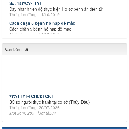
Đẩy nhanh tiến độ thực hiện Hồ sơ bệnh án điện tử
Thời gian đăng: 11/10/2019
Cách chặn 5 bệnh hô hấp dễ mắc
Cách chặn 5 bệnh hô hấp dễ mắc
Thời gian đăng: 11/10/2019
Tiếp tục tăng cường công tác lãnh, chỉ đạo phòng,
Tiếp tục tăng cường công tác lãnh, chỉ đạo phòng, chống
dịch tả lợn châu Phi
Văn bản mới
Thời gian đăng: 11/10/2019
Số: 187/CV-TTYT
Đẩy nhanh tiến độ thực hiện Hồ sơ bệnh án điện tử
Thời gian đăng: 11/10/2019
Cách chặn 5 bệnh hô hấp dễ mắc
Cách chặn 5 bệnh hô hấp dễ mắc
777/TTYT-TCHC&TCKT
Thời gian đăng: 11/10/2019
BC số người thực hành tại cơ sở (Thủy-Đậu)
Thời gian đăng: 20/07/2026
Tiếp tục tăng cường công tác lãnh, chỉ đạo phòng,
lượt xem: 205 | lượt tải:34
Tiếp tục tăng cường công tác lãnh, chỉ đạo phòng, chống
dịch tả lợn châu Phi
2246/TB-SYT
Thời gian đăng: 11/10/2019
Thông báo Về việc đăng tải Danh sách đăng ký người hành