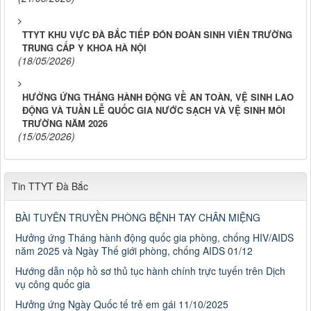
TTYT KHU VỰC ĐÀ BẮC TIẾP ĐÓN ĐOÀN SINH VIÊN TRƯỜNG
TRUNG CẤP Y KHOA HÀ NỘI
(18/05/2026)
HƯỞNG ỨNG THÁNG HÀNH ĐỘNG VỀ AN TOÀN, VỆ SINH LAO
ĐỘNG VÀ TUẦN LỄ QUỐC GIA NƯỚC SẠCH VÀ VỆ SINH MÔI
TRƯỜNG NĂM 2026
(15/05/2026)
Tin TTYT Đà Bắc
BÀI TUYÊN TRUYỀN PHÒNG BỆNH TAY CHÂN MIỆNG
Hưởng ứng Tháng hành động quốc gia phòng, chống HIV/AIDS
năm 2025 và Ngày Thế giới phòng, chống AIDS 01/12
Hướng dẫn nộp hồ sơ thủ tục hành chính trực tuyến trên Dịch
vụ công quốc gia
Hưởng ứng Ngày Quốc tế trẻ em gái 11/10/2025