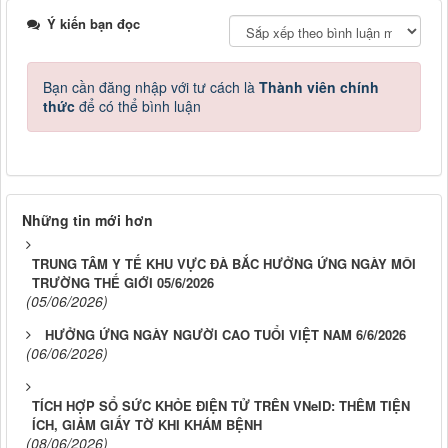
Ý kiến bạn đọc
Bạn cần đăng nhập với tư cách là
Thành viên chính
thức
để có thể bình luận
Những tin mới hơn
TRUNG TÂM Y TẾ KHU VỰC ĐÀ BẮC HƯỞNG ỨNG NGÀY MÔI
TRƯỜNG THẾ GIỚI 05/6/2026
(05/06/2026)
HƯỞNG ỨNG NGÀY NGƯỜI CAO TUỔI VIỆT NAM 6/6/2026
(06/06/2026)
TÍCH HỢP SỔ SỨC KHỎE ĐIỆN TỬ TRÊN VNeID: THÊM TIỆN
ÍCH, GIẢM GIẤY TỜ KHI KHÁM BỆNH
(08/06/2026)