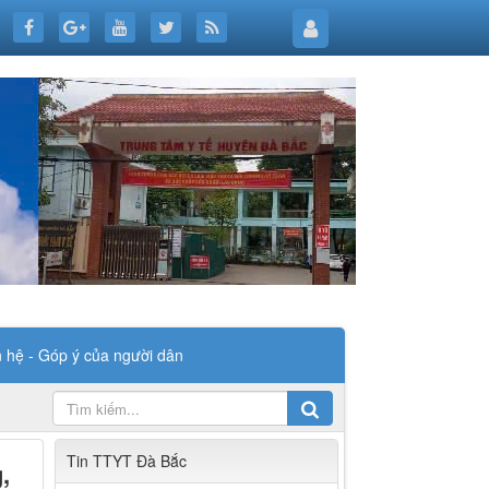
n hệ - Góp ý của người dân
Tin TTYT Đà Bắc
,