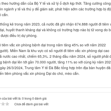
 theo hướng dẫn của Bộ Y tế và xử lý ổ dịch kịp thời. Tăng cường công
iên ngành y tế và thú y để giám sát, phát hiện sớm các trường hợp bị đ
i cắn.
 thống kê trong năm 2023, cả nước đã ghi nhận 674.888 người đi tiêm 
dại, huyết thanh kháng dại và không có trường hợp nào bị tử vong do 
 được điều trị dự phòng.
i tiêm vắc xin phòng bệnh dại trong năm tăng 45% so với năm 2022
gười). Miền Nam là khu vực có số người đi tiêm vắc xin phòng dại cao
cả nước cao nhất, chiếm 65,3%. 2 tháng đầu năm 2024, số người phải 
ng bệnh dại lên tới gần 70.000 người, tăng 11% so với cùng kỳ năm 202
gày 26/3/2024, Trung tâm Y tế Đà Bắc tổng hợp trên địa bàn huyện đã
ến tiêm phòng vắc xin phòng Dại do chó, mèo cắn.
 của bài viết là: 0 trong 0 đánh giá
Click để đánh giá bài viết