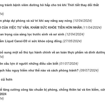
g tránh bệnh viêm đường hô hấp cho trẻ khi Thời tiết thay đổi thất
24)
(10/04/2024)
n pháp dự phòng và xử trí khi say nắng say nóng
(11/04/2024)
H CỦA VIỆC TƯ VẤN, KHÁM SỨC KHỎE TIỀN HÔN NHÂN
(12/04/2024)
n trọng của sàng lọc trước sinh và sơ sinh
(27/05/2024)
ẩm Liqud Canxi-D3 vì sức khỏe cộng đồng
 bổ sung một số thủ tục hành chính về an toàn thực phẩm và dinh dưỡn
24)
(01/07/2024)
ên cầu lợn ở người những điều cần biết
(09/07/2024)
ạch hầu nguy hiểm như thế nào và cách phòng tránh?
 cũ hơn
ế tăng cường công tác chuẩn bị phòng, chống thiên tai và tìm kiếm, cứ
2024
24)