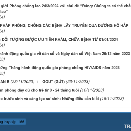
 giới Phòng chống lao 24/3/2024 với chủ đề “Đúng! Chúng ta có thể ch
 lao”
24)
N PHÁP PHÒNG, CHỐNG CÁC BỆNH LÂY TRUYỀN QUA ĐƯỜNG HÔ HẤP
24)
 ĐỐI TƯỢNG ĐƯỢC ƯU TIÊN KHÁM, CHỮA BỆNH TỪ 01/01/2024
24)
hành động quốc gia về dân số và Ngày dân số Việt Nam 26/12 năm 2023
23)
ứng Tháng hành động quốc gia phòng chống HIV/AIDS năm 2023
23)
(23/11/2023)
(23/11/2023)
GAN B
GOUT (GÚT)
(16/11/2023)
êm phòng đầy đủ cho trẻ từ 0 - 24 tháng tuổi
(16/11/2023)
c trước sinh và sàng lọc sơ sinh: Những điều cần biết
g truy cập: 166
TR