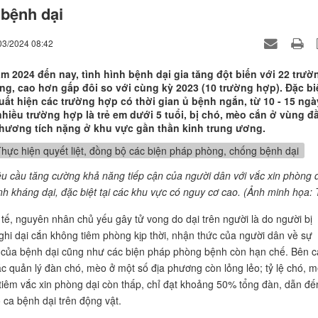
bệnh dại
03/2024 08:42
m 2024 đến nay, tình hình bệnh dại gia tăng đột biến với 22 trườ
ng, cao hơn gấp đôi so với cùng kỳ 2023 (10 trường hợp). Đặc biệ
uất hiện các trường hợp có thời gian ủ bệnh ngắn, từ 10 - 15 ngà
nhiều trường hợp là trẻ em dưới 5 tuổi, bị chó, mèo cắn ở vùng đ
thương tích nặng ở khu vực gần thần kinh trung ương.
êu cầu tăng cường khả năng tiếp cận của người dân với vắc xin phòng d
nh kháng dại, đặc biệt tại các khu vực có nguy cơ cao. (Ảnh minh họa: 
tế, nguyên nhân chủ yếu gây tử vong do dại trên người là do người bị
ghi dại cắn không tiêm phòng kịp thời, nhận thức của người dân về sự
của bệnh dại cũng như các biện pháp phòng bệnh còn hạn chế. Bên 
ác quản lý đàn chó, mèo ở một số địa phương còn lỏng lẻo; tỷ lệ chó, 
tiêm vắc xin phòng dại còn thấp, chỉ đạt khoảng 50% tổng đàn, dẫn đế
ố ca bệnh dại trên động vật.