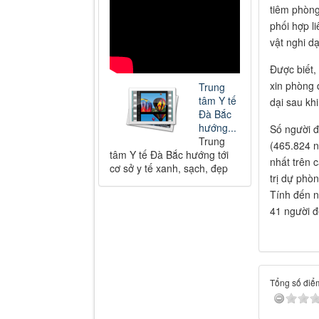
tiêm phòng
phối hợp l
vật nghi dạ
Được biết,
xin phòng 
Trung
tâm Y tế
dại sau khi
Đà Bắc
hướng...
Số người đ
Trung
(465.824 n
tâm Y tế Đà Bắc hướng tới
nhất trên 
cơ sở y tế xanh, sạch, đẹp
trị dự phò
Tính đến n
41 người đ
Tổng số điểm