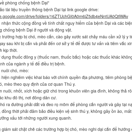
về phòng chống bệnh Dại"
 tài liệu truyền thông bệnh Dại tại link google drive:
rive.google.com/drive/folders/16ZTUchGI0A0m6iZ5db4eNntUA0QtlWAv
 nhận thức cộng đồng về tính chất nguy hiểm của bệnh Dại và các biệ
 chống bệnh Dại ở người và động vật.
c trường hợp bị chó, mèo cắn, cào gây xước sát chảy máu cần xử lý y t
ay sau khi bị cắn và phải đến cơ sở y tế để được tư vấn và tiêm vắc xi
 kịp thời.
 dụng thuốc đông y (thuốc nam, thuốc bắc) hoặc các thuốc khác khôn
ịnh của ngành y tế để điều trị bệnh.
i nuôi chó, mèo:
 hiện nghiêm việc khai báo với chính quyền địa phương, tiêm phòng b
ó, mèo theo quy định của cơ quan Thú y.
n nuôi, nhốt, xích hoặc giữ chó trong khuôn viên gia đình, không thả rô
ác khu đô thị, nơi đông dân cư.
chó ra đường phải dắt và đeo rọ mõm để phòng cắn người và gây tại n
, đồng thời phải đảm bảo điều kiện vệ sinh thú y, không gây ồn ào, mất
ưởng xấu tới những người xung quanh.
 giám sát chặt chẽ các trường hợp bị chó, mèo nghi dại cắn để hướng