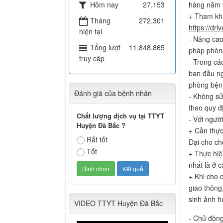
hàng năm 
Hôm nay
27,153
+ Tham khảo
Tháng
272,301
https://d
hiện tại
- Nâng cao
Tổng lượt
11,848,865
pháp phòng
truy cập
- Trong cá
ban đầu ng
phòng bệnh
Đánh giá của bệnh nhân
- Không sử
theo quy đ
Chất lượng dịch vụ tại TTYT
- Với ngườ
Huyện Đà Bắc ?
+ Cần thực
Rất tốt
Dại cho ch
Tốt
+ Thực hiệ
nhất là ở c
+ Khi cho 
giao thông
sinh ảnh h
VIDEO TTYT Huyện Đà Bắc
- Chủ động