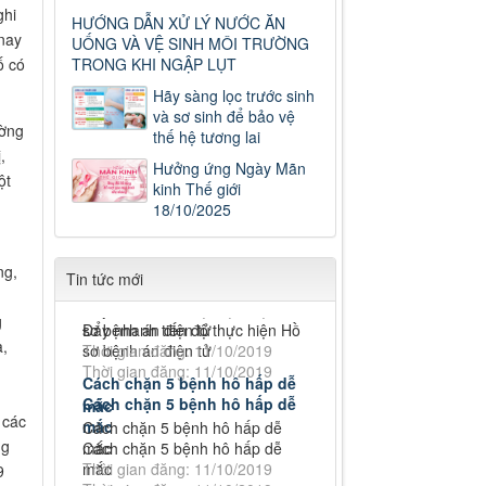
ghi
Cách chặn 5 bệnh hô hấp dễ
HƯỚNG DẪN XỬ LÝ NƯỚC ĂN
nay
UỐNG VÀ VỆ SINH MÔI TRƯỜNG
mắc
ố có
TRONG KHI NGẬP LỤT
Cách chặn 5 bệnh hô hấp dễ
mắc
Hãy sàng lọc trước sinh
Thời gian đăng: 11/10/2019
và sơ sinh để bảo vệ
ường
thế hệ tương lai
Tiếp tục tăng cường công tác
,
lãnh, chỉ đạo phòng,
Hưởng ứng Ngày Mãn
ột
Tiếp tục tăng cường công tác
kinh Thế giới
lãnh, chỉ đạo phòng, chống dịch
18/10/2025
tả lợn châu Phi
Thời gian đăng: 11/10/2019
Số: 187/CV-TTYT
Đẩy nhanh tiến độ thực hiện Hồ
ng,
Tin tức mới
Số: 187/CV-TTYT
sơ bệnh án điện tử
Đẩy nhanh tiến độ thực hiện Hồ
Thời gian đăng: 11/10/2019
g
sơ bệnh án điện tử
Cách chặn 5 bệnh hô hấp dễ
a,
Thời gian đăng: 11/10/2019
mắc
Cách chặn 5 bệnh hô hấp dễ
Cách chặn 5 bệnh hô hấp dễ
mắc
mắc
 các
Cách chặn 5 bệnh hô hấp dễ
Thời gian đăng: 11/10/2019
ng
mắc
777/TTYT-TCHC&TCKT
Tiếp tục tăng cường công tác
Thời gian đăng: 11/10/2019
9
BC số người thực hành tại cơ sở
lãnh, chỉ đạo phòng,