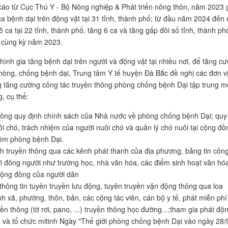
áo từ Cục Thú Y - Bộ Nông nghiệp & Phát triển nông thôn, năm 2023 
a bệnh dại trên động vật tại 31 tỉnh, thành phố; từ đầu năm 2024 đến 
 ca tại 22 tỉnh, thành phố, tăng 6 ca và tăng gấp đôi số tỉnh, thành ph
i cùng kỳ năm 2023.
 hình gia tăng bệnh dại trên người và động vật tại nhiều nơi, để tăng c
hòng, chống bệnh dại, Trung tâm Y tế huyện Đà Bắc đề nghị các đơn vị
 tăng cường công tác truyền thông phòng chống bệnh Dại tập trung m
, cụ thể:
hông quy định chính sách của Nhà nước về phòng chống bệnh Dại; quy
ôi chó, trách nhiệm của người nuôi chó và quản lý chó nuôi tại cộng đồ
iêm phòng bệnh Dại.
 truyền thông qua các kênh phát thanh của địa phương, bảng tin côn
ơi đông người như trường học, nhà văn hóa, các điểm sinh hoạt văn hó
cộng đồng của người dân
thông tin tuyên truyền lưu động, tuyên truyền vận động thông qua loa
nh xã, phường, thôn, bản, các cộng tác viên, cán bộ y tế, phát miễn phí
uyền thông (tờ rơi, pano, ...) truyền thông học đường...;tham gia phát độ
và tổ chức mitinh Ngày "Thế giới phòng chống bệnh Dại vào ngày 28/