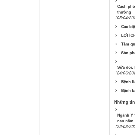
Cách phòn
thường
(05/04/20
Các biệ
LỢI ÍC
Tầm qua
Sản ph
Sửa đổi,
(24/06/20
Bệnh li
Bệnh b
Những tin
Ngành Y t
nạn năm 
(22/03/20