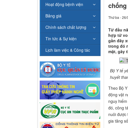
chống 
Hoạt động bệnh viện
Bảng giá
Thứ ba - 26/
Chính sách chất lượng
Từ đầu nă
hợp tử vo
Tin tức & Sự kiện
gần đây x
trong đó 
Lịch làm việc & Công tác
mặt, gây 
Bộ Y tế y
huyết tha
Theo Bộ Y 
động vật n
nguy hiểm 
đó, công t
nuôi được 
gia tăng s