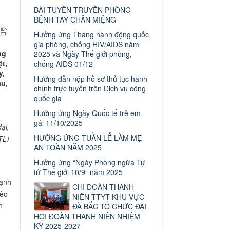
BÀI TUYÊN TRUYỀN PHÒNG
BỆNH TAY CHÂN MIỆNG
Hưởng ứng Tháng hành động quốc
gia phòng, chống HIV/AIDS năm
ng
2025 và Ngày Thế giới phòng,
t,
chống AIDS 01/12
y,
Hướng dẫn nộp hồ sơ thủ tục hành
ầu,
chính trực tuyến trên Dịch vụ công
quốc gia
Hưởng ứng Ngày Quốc tế trẻ em
gái 11/10/2025
ại,
HƯỞNG ỨNG TUẦN LỄ LÀM MẸ
TL)
AN TOÀN NĂM 2025
Hưởng ứng “Ngày Phòng ngừa Tự
tử Thế giới 10/9” năm 2025
cạnh
CHI ĐOÀN THANH
mèo
Số: 187/CV-TTYT
NIÊN TTYT KHU VỰC
Đẩy nhanh tiến độ thực hiện Hồ
n
ĐÀ BẮC TỔ CHỨC ĐẠI
sơ bệnh án điện tử
HỘI ĐOÀN THANH NIÊN NHIỆM
Thời gian đăng: 11/10/2019
KỲ 2025-2027