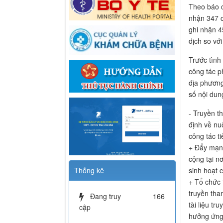
Theo báo c
nhận 347 c
ghi nhận 45
dịch so vớ
Trước tình
công tác p
địa phương
số nội dung
- Truyền t
định về nu
công tác t
+ Đẩy mạnh
cộng tại n
sinh hoạt 
Thống kê
+ Tổ chức 
truyền tha
Đang truy
166
tài liệu tr
cập
hưởng ứng 