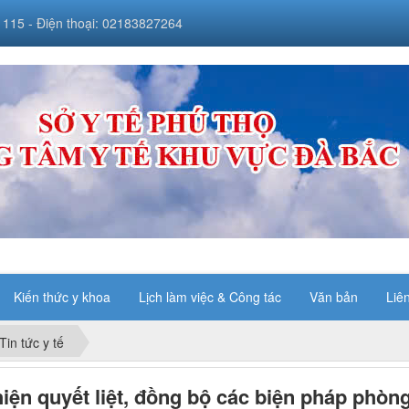
 115 - Điện thoại: 02183827264
Kiến thức y khoa
Lịch làm việc & Công tác
Văn bản
Liê
Tin tức y tế
iện quyết liệt, đồng bộ các biện pháp phòng