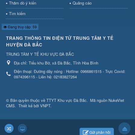
Thăm dò ý kiến
Quảng cáo
Tìm kiếm
Đang truy cập: 59
TRANG THÔNG TIN ĐIỆN TỬ TRUNG TÂM Y TẾ
HUYỆN ĐÀ BẮC
TRUNG TÂM Y TẾ KHU VỰC ĐÀ BẮC
Địa chỉ:
Tiểu khu Bờ, xã Đà Bắc, Tỉnh Hòa Bình
Điện thoại:
Đường dây nóng : Hotline: 0966861515 - Trực Covid:
0974396115 - Liên hệ: 02183827264
© Bản quyền thuộc về
TTYT Khu vực Đà Bắc
.
Mã nguồn
NukeViet
CMS
.
Thiết kế bởi VNPT.
Gửi phản hồi