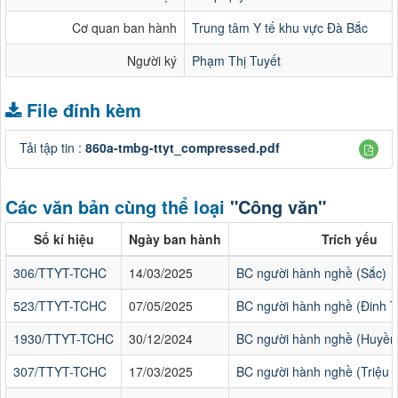
Cơ quan ban hành
Trung tâm Y tế khu vực Đà Bắc
Người ký
Phạm Thị Tuyết
File đính kèm
Tải tập tin :
860a-tmbg-ttyt_compressed.pdf
Các văn bản cùng thể loại
"Công văn"
Số kí hiệu
Ngày ban hành
Trích yếu
306/TTYT-TCHC
14/03/2025
BC người hành nghề (Sắc)
523/TTYT-TCHC
07/05/2025
BC người hành nghề (Đinh T
1930/TTYT-TCHC
30/12/2024
BC người hành nghề (Huyền
307/TTYT-TCHC
17/03/2025
BC người hành nghề (Triệu 