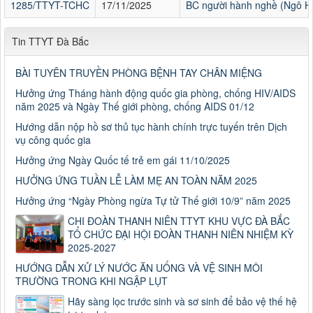
1285/TTYT-TCHC
17/11/2025
BC người hành nghề (Ngô H
Tin TTYT Đà Bắc
BÀI TUYÊN TRUYỀN PHÒNG BỆNH TAY CHÂN MIỆNG
Hưởng ứng Tháng hành động quốc gia phòng, chống HIV/AIDS
năm 2025 và Ngày Thế giới phòng, chống AIDS 01/12
Hướng dẫn nộp hồ sơ thủ tục hành chính trực tuyến trên Dịch
vụ công quốc gia
Hưởng ứng Ngày Quốc tế trẻ em gái 11/10/2025
HƯỞNG ỨNG TUẦN LỄ LÀM MẸ AN TOÀN NĂM 2025
Hưởng ứng “Ngày Phòng ngừa Tự tử Thế giới 10/9” năm 2025
CHI ĐOÀN THANH NIÊN TTYT KHU VỰC ĐÀ BẮC
TỔ CHỨC ĐẠI HỘI ĐOÀN THANH NIÊN NHIỆM KỲ
2025-2027
HƯỚNG DẪN XỬ LÝ NƯỚC ĂN UỐNG VÀ VỆ SINH MÔI
TRƯỜNG TRONG KHI NGẬP LỤT
Hãy sàng lọc trước sinh và sơ sinh để bảo vệ thế hệ