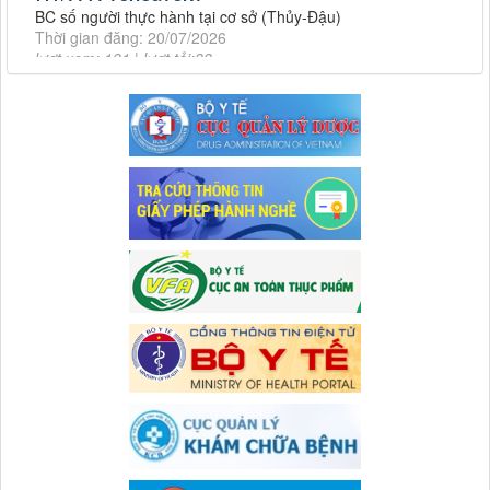
BC số người thực hành tại cơ sở (Thủy-Đậu)
Thời gian đăng: 11/10/2019
Thời gian đăng: 20/07/2026
Tiếp tục tăng cường công tác lãnh, chỉ đạo phòng,
lượt xem: 191 | lượt tải:33
Tiếp tục tăng cường công tác lãnh, chỉ đạo phòng, chống
2246/TB-SYT
dịch tả lợn châu Phi
Thông báo Về việc đăng tải Danh sách đăng ký người hành
Thời gian đăng: 11/10/2019
nghề
Thời gian đăng: 14/07/2026
lượt xem: 139 | lượt tải:41
874/TB-TTYT
Thông báo về thay đổi địa giới hành chính TTYTKV Đà Bắc
Số: 187/CV-TTYT
Thời gian đăng: 09/07/2026
Đẩy nhanh tiến độ thực hiện Hồ sơ bệnh án điện tử
lượt xem: 140 | lượt tải:53
Thời gian đăng: 11/10/2019
759/TMBG-TTYT
Cách chặn 5 bệnh hô hấp dễ mắc
Thư mời chào báo giá cung cấp máy điều hòa không khí
Cách chặn 5 bệnh hô hấp dễ mắc
Thời gian đăng: 16/06/2026
Thời gian đăng: 11/10/2019
lượt xem: 249 | lượt tải:58
Tiếp tục tăng cường công tác lãnh, chỉ đạo phòng,
3653/SYT-NVY
Tiếp tục tăng cường công tác lãnh, chỉ đạo phòng, chống
Đăng tải thông tin cơ sở tự công bố đủ điều kiện điều trị
dịch tả lợn châu Phi
nghiện các chất dạng thuốc phiện bằng thuốc thay thế
Thời gian đăng: 11/10/2019
Thời gian đăng: 15/06/2026
lượt xem: 119 | lượt tải:57