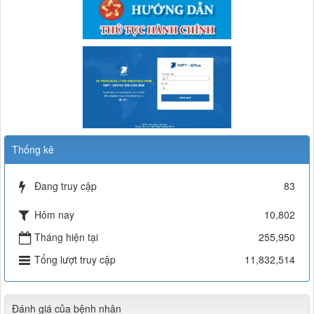
Số: 187/CV-TTYT
725a/TTYT-TCHCTCKT
Đẩy nhanh tiến độ thực hiện Hồ sơ bệnh án điện tử
Báo cáo người thực hành tại cơ sở (Vũ Quang Vinh)
Thời gian đăng: 11/10/2019
Thời gian đăng: 29/06/2026
lượt xem: 113 | lượt tải:46
Cách chặn 5 bệnh hô hấp dễ mắc
Cách chặn 5 bệnh hô hấp dễ mắc
735/TTYT-TCHC&TCKT
Thời gian đăng: 11/10/2019
Báo cáo số người thực hành tại đơn vị (Linh, Thảo)
Thời gian đăng: 19/06/2026
Tiếp tục tăng cường công tác lãnh, chỉ đạo phòng,
lượt xem: 72 | lượt tải:52
Tiếp tục tăng cường công tác lãnh, chỉ đạo phòng, chống
dịch tả lợn châu Phi
1810/TB-SYT
Thời gian đăng: 11/10/2019
Thống kê
Văn bản báo cáo kèm danh sách người hành nghề không
còn làm việc tại cơ sở và Danh sách đăng ký người hành
Số: 187/CV-TTYT
nghề khám bệnh, chữa bệnh đã thay đổi của Trung tâm Y tế
Đang truy cập
83
Đẩy nhanh tiến độ thực hiện Hồ sơ bệnh án điện tử
khu vực Đà Bắc
Thời gian đăng: 11/10/2019
Thời gian đăng: 05/06/2026
Hôm nay
10,802
lượt xem: 179 | lượt tải:60
Cách chặn 5 bệnh hô hấp dễ mắc
Cách chặn 5 bệnh hô hấp dễ mắc
Tháng hiện tại
255,950
664/CV-TTYT
Thời gian đăng: 11/10/2019
BC người hành nghề không còn làm việc tại TTYTKV Đà Bắc
Tổng lượt truy cập
11,832,514
(Nguyễn Thị Linh)
Tiếp tục tăng cường công tác lãnh, chỉ đạo phòng,
Thời gian đăng: 05/06/2026
Tiếp tục tăng cường công tác lãnh, chỉ đạo phòng, chống
lượt xem: 385 | lượt tải:66
dịch tả lợn châu Phi
Đánh giá của bệnh nhân
Thời gian đăng: 11/10/2019
577/TB-TTYT