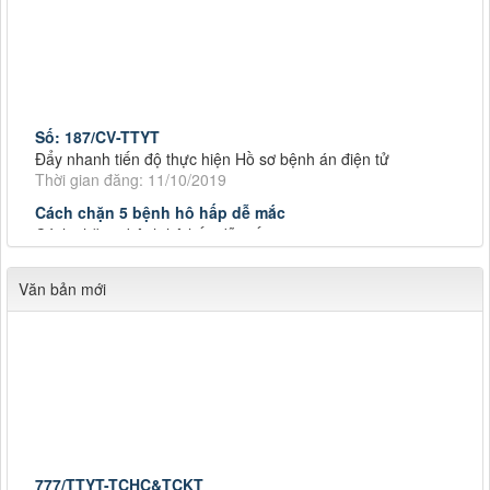
Số: 187/CV-TTYT
Đẩy nhanh tiến độ thực hiện Hồ sơ bệnh án điện tử
Thời gian đăng: 11/10/2019
Cách chặn 5 bệnh hô hấp dễ mắc
Cách chặn 5 bệnh hô hấp dễ mắc
Thời gian đăng: 11/10/2019
Tiếp tục tăng cường công tác lãnh, chỉ đạo phòng,
Văn bản mới
Tiếp tục tăng cường công tác lãnh, chỉ đạo phòng, chống
dịch tả lợn châu Phi
Thời gian đăng: 11/10/2019
Số: 187/CV-TTYT
Đẩy nhanh tiến độ thực hiện Hồ sơ bệnh án điện tử
Thời gian đăng: 11/10/2019
Cách chặn 5 bệnh hô hấp dễ mắc
777/TTYT-TCHC&TCKT
Cách chặn 5 bệnh hô hấp dễ mắc