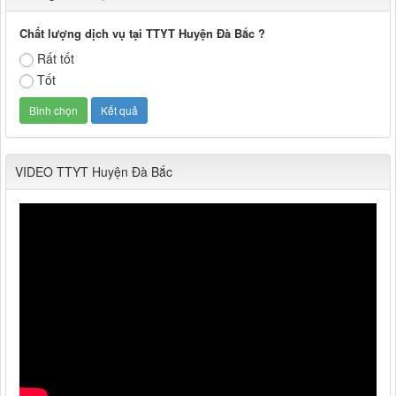
thông báo về việc khám chữa bệnh dịch vụ ngoài giờ
Số: 187/CV-TTYT
Chất lượng dịch vụ tại TTYT Huyện Đà Bắc ?
Thời gian đăng: 08/05/2026
Đẩy nhanh tiến độ thực hiện Hồ sơ bệnh án điện tử
lượt xem: 718 | lượt tải:70
Rất tốt
Thời gian đăng: 11/10/2019
Tốt
Cách chặn 5 bệnh hô hấp dễ mắc
Cách chặn 5 bệnh hô hấp dễ mắc
Thời gian đăng: 11/10/2019
Tiếp tục tăng cường công tác lãnh, chỉ đạo phòng,
Tiếp tục tăng cường công tác lãnh, chỉ đạo phòng, chống
VIDEO TTYT Huyện Đà Bắc
dịch tả lợn châu Phi
Thời gian đăng: 11/10/2019