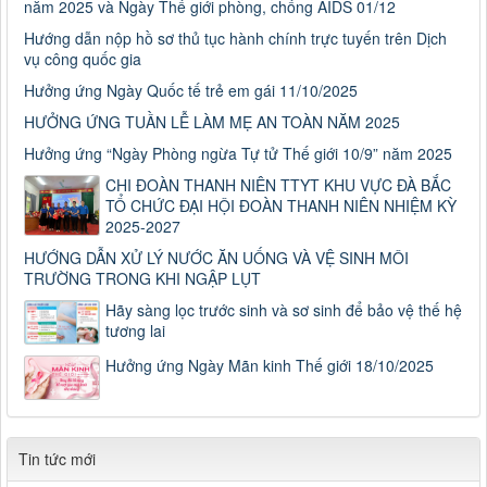
năm 2025 và Ngày Thế giới phòng, chống AIDS 01/12
Hướng dẫn nộp hồ sơ thủ tục hành chính trực tuyến trên Dịch
vụ công quốc gia
Hưởng ứng Ngày Quốc tế trẻ em gái 11/10/2025
HƯỞNG ỨNG TUẦN LỄ LÀM MẸ AN TOÀN NĂM 2025
Hưởng ứng “Ngày Phòng ngừa Tự tử Thế giới 10/9” năm 2025
CHI ĐOÀN THANH NIÊN TTYT KHU VỰC ĐÀ BẮC
TỔ CHỨC ĐẠI HỘI ĐOÀN THANH NIÊN NHIỆM KỲ
2025-2027
HƯỚNG DẪN XỬ LÝ NƯỚC ĂN UỐNG VÀ VỆ SINH MÔI
TRƯỜNG TRONG KHI NGẬP LỤT
Hãy sàng lọc trước sinh và sơ sinh để bảo vệ thế hệ
tương lai
Hưởng ứng Ngày Mãn kinh Thế giới 18/10/2025
Tin tức mới