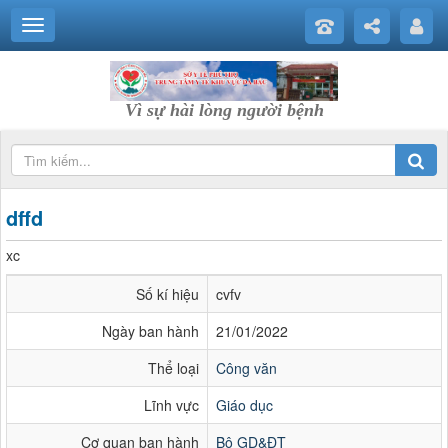
Vì sự hài lòng người bệnh
dffd
xc
Số kí hiệu
cvfv
Ngày ban hành
21/01/2022
Thể loại
Công văn
Lĩnh vực
Giáo dục
Cơ quan ban hành
Bộ GD&ĐT