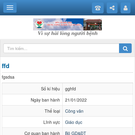
Vì sự hài lòng người bệnh
ffd
fgsdsa
Số kí hiệu
gghfd
Ngày ban hành
21/01/2022
Thể loại
Công văn
Lĩnh vực
Giáo dục
Cơ quan ban hành
Bộ GD&ĐT