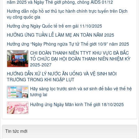
năm 2025 và Ngày Thế giới phòng, chống AIDS 01/12
Hướng dẫn nộp hồ sơ thủ tục hành chính trực tuyến trên Dịch
vụ công quốc gia
Hưởng ứng Ngày Quốc tế trẻ em gái 11/10/2025
HƯỞNG ỨNG TUẦN LỄ LÀM MẸ AN TOÀN NĂM 2025
Hưởng ứng “Ngày Phòng ngừa Tự tử Thế giới 10/9” năm 2025
CHI ĐOÀN THANH NIÊN TTYT KHU VỰC ĐÀ BẮC
TỔ CHỨC ĐẠI HỘI ĐOÀN THANH NIÊN NHIỆM KỲ
2025-2027
HƯỚNG DẪN XỬ LÝ NƯỚC ĂN UỐNG VÀ VỆ SINH MÔI
TRƯỜNG TRONG KHI NGẬP LỤT
Hãy sàng lọc trước sinh và sơ sinh để bảo vệ thế hệ
tương lai
Hưởng ứng Ngày Mãn kinh Thế giới 18/10/2025
Tin tức mới