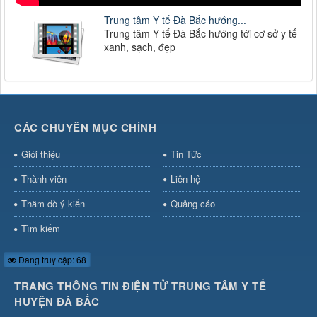
Trung tâm Y tế Đà Bắc hướng...
Trung tâm Y tế Đà Bắc hướng tới cơ sở y tế
xanh, sạch, đẹp
CÁC CHUYÊN MỤC CHÍNH
Giới thiệu
Tin Tức
Thành viên
Liên hệ
Thăm dò ý kiến
Quảng cáo
Tìm kiếm
Đang truy cập: 68
TRANG THÔNG TIN ĐIỆN TỬ TRUNG TÂM Y TẾ
HUYỆN ĐÀ BẮC