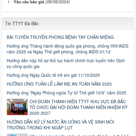
(06/06/2024)
Yêu cầu báo giá
Tin TTYT Đà Bắc
BÀI TUYÊN TRUYỀN PHÒNG BỆNH TAY CHÂN MIỆNG
Hưởng ứng Tháng hành động quốc gia phòng, chống HIV/AIDS
năm 2025 và Ngày Thế giới phòng, chống AIDS 01/12
Hướng dẫn nộp hồ sơ thủ tục hành chính trực tuyến trên Dịch
vụ công quốc gia
Hưởng ứng Ngày Quốc tế trẻ em gái 11/10/2025
HƯỞNG ỨNG TUẦN LỄ LÀM MẸ AN TOÀN NĂM 2025
Hưởng ứng “Ngày Phòng ngừa Tự tử Thế giới 10/9” năm 2025
CHI ĐOÀN THANH NIÊN TTYT KHU VỰC ĐÀ BẮC
TỔ CHỨC ĐẠI HỘI ĐOÀN THANH NIÊN NHIỆM KỲ
2025-2027
HƯỚNG DẪN XỬ LÝ NƯỚC ĂN UỐNG VÀ VỆ SINH MÔI
TRƯỜNG TRONG KHI NGẬP LỤT