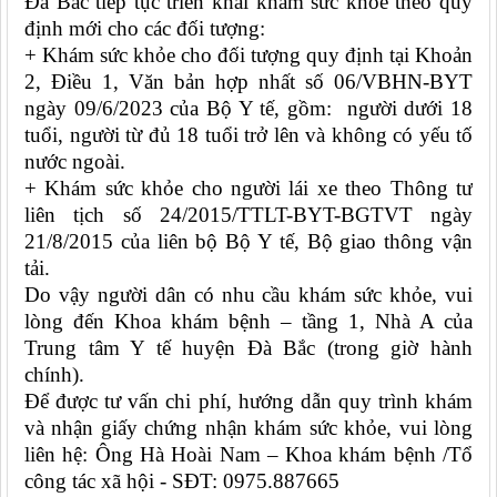
Đà Bắc tiếp tục triển khai khám sức khỏe theo quy
định mới cho các đối tượng:
+ Khám sức khỏe cho đối tượng quy định tại Khoản
2, Điều 1, Văn bản hợp nhất số 06/VBHN-BYT
ngày 09/6/2023 của Bộ Y tế, gồm: người dưới 18
tuổi, người từ đủ 18 tuổi trở lên và không có yếu tố
nước ngoài.
+ Khám sức khỏe cho người lái xe theo Thông tư
liên tịch số 24/2015/TTLT-BYT-BGTVT ngày
21/8/2015 của liên bộ Bộ Y tế, Bộ giao thông vận
tải.
Do vậy người dân có nhu cầu khám sức khỏe, vui
lòng đến Khoa khám bệnh – tầng 1, Nhà A của
Trung tâm Y tế huyện Đà Bắc (trong giờ hành
chính).
Để được tư vấn chi phí, hướng dẫn quy trình khám
và nhận giấy chứng nhận khám sức khỏe, vui lòng
liên hệ: Ông Hà Hoài Nam – Khoa khám bệnh /Tổ
công tác xã hội - SĐT: 0975.887665