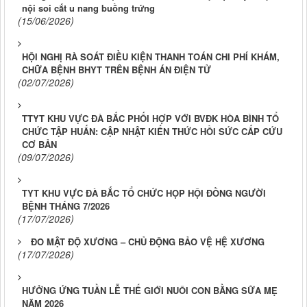
nội soi cắt u nang buồng trứng
(15/06/2026)
HỘI NGHỊ RÀ SOÁT ĐIỀU KIỆN THANH TOÁN CHI PHÍ KHÁM,
CHỮA BỆNH BHYT TRÊN BỆNH ÁN ĐIỆN TỬ
(02/07/2026)
TTYT KHU VỰC ĐÀ BẮC PHỐI HỢP VỚI BVĐK HÒA BÌNH TỔ
CHỨC TẬP HUẤN: CẬP NHẬT KIẾN THỨC HỒI SỨC CẤP CỨU
CƠ BẢN
(09/07/2026)
TYT KHU VỰC ĐÀ BẮC TỔ CHỨC HỌP HỘI ĐỒNG NGƯỜI
BỆNH THÁNG 7/2026
(17/07/2026)
ĐO MẬT ĐỘ XƯƠNG – CHỦ ĐỘNG BẢO VỆ HỆ XƯƠNG
(17/07/2026)
HƯỞNG ỨNG TUẦN LỄ THẾ GIỚI NUÔI CON BẰNG SỮA MẸ
NĂM 2026