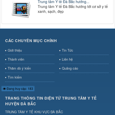
Trung tâm Y tế Đà Bắc hướng...
Trung tâm Y tế Đà Bắc hướng tới cơ sở y tế
xanh, sạch, đẹp
CÁC CHUYÊN MỤC CHÍNH
Giới thiệu
Tin Tức
Thành viên
Liên hệ
Thăm dò ý kiến
Quảng cáo
Tìm kiếm
Đang truy cập: 183
TRANG THÔNG TIN ĐIỆN TỬ TRUNG TÂM Y TẾ
HUYỆN ĐÀ BẮC
TRUNG TÂM Y TẾ KHU VỰC ĐÀ BẮC