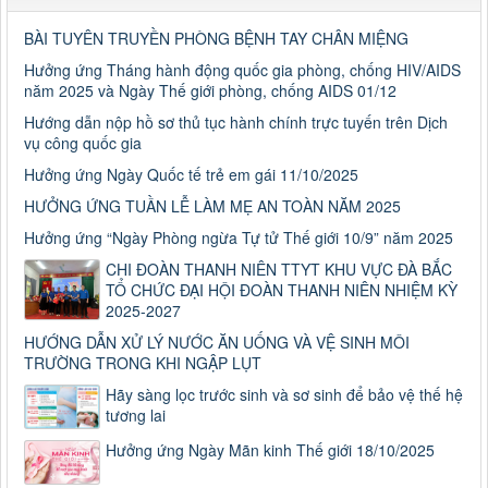
BÀI TUYÊN TRUYỀN PHÒNG BỆNH TAY CHÂN MIỆNG
Hưởng ứng Tháng hành động quốc gia phòng, chống HIV/AIDS
năm 2025 và Ngày Thế giới phòng, chống AIDS 01/12
Hướng dẫn nộp hồ sơ thủ tục hành chính trực tuyến trên Dịch
vụ công quốc gia
Hưởng ứng Ngày Quốc tế trẻ em gái 11/10/2025
HƯỞNG ỨNG TUẦN LỄ LÀM MẸ AN TOÀN NĂM 2025
Hưởng ứng “Ngày Phòng ngừa Tự tử Thế giới 10/9” năm 2025
CHI ĐOÀN THANH NIÊN TTYT KHU VỰC ĐÀ BẮC
TỔ CHỨC ĐẠI HỘI ĐOÀN THANH NIÊN NHIỆM KỲ
2025-2027
HƯỚNG DẪN XỬ LÝ NƯỚC ĂN UỐNG VÀ VỆ SINH MÔI
TRƯỜNG TRONG KHI NGẬP LỤT
Số: 187/CV-TTYT
Hãy sàng lọc trước sinh và sơ sinh để bảo vệ thế hệ
Đẩy nhanh tiến độ thực hiện Hồ sơ bệnh án điện tử
tương lai
Thời gian đăng: 11/10/2019
Hưởng ứng Ngày Mãn kinh Thế giới 18/10/2025
Cách chặn 5 bệnh hô hấp dễ mắc
Cách chặn 5 bệnh hô hấp dễ mắc