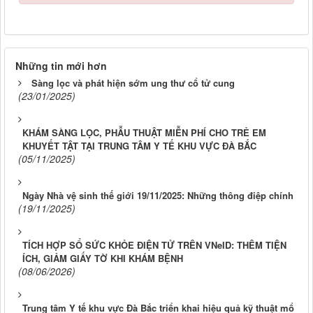
Những tin mới hơn
Sàng lọc và phát hiện sớm ung thư cổ tử cung
(23/01/2025)
KHÁM SÀNG LỌC, PHẪU THUẬT MIỄN PHÍ CHO TRẺ EM
KHUYẾT TẬT TẠI TRUNG TÂM Y TẾ KHU VỰC ĐÀ BẮC
(05/11/2025)
Ngày Nhà vệ sinh thế giới 19/11/2025: Những thông điệp chính
(19/11/2025)
TÍCH HỢP SỔ SỨC KHỎE ĐIỆN TỬ TRÊN VNeID: THÊM TIỆN
ÍCH, GIẢM GIẤY TỜ KHI KHÁM BỆNH
(08/06/2026)
Trung tâm Y tế khu vực Đà Bắc triển khai hiệu quả kỹ thuật mổ