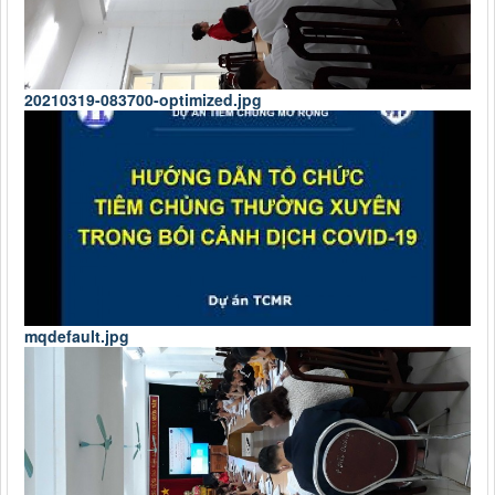
20210319-083700-optimized.jpg
mqdefault.jpg