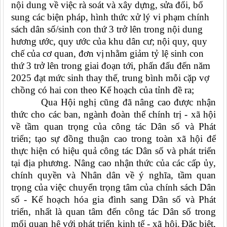
nội dung về việc rà soát và xây dựng, sửa đổi, bổ
sung các biện pháp, hình thức xử lý vi phạm chính
sách dân số/sinh con thứ 3 trở lên trong nội dung
hương ước, quy ước của khu dân cư; nội quy, quy
chế của cơ quan, đơn vị
nhằm giảm tỷ lệ sinh con
thứ 3 trở lên trong giai đoạn tới, phấn đấu đến năm
2025 đạt mức sinh thay thế, trung bình mỗi cặp vợ
chồng có hai con theo Kế hoạch của tỉnh đề ra;
Qua Hội nghị cũng đã nâng cao được nhận
thức cho các ban, ngành đoàn thể chính trị - xã hội
về tầm quan trọng của công tác Dân số và Phát
triển; tạo sự đồng thuận cao trong toàn xã hội để
thực hiện có hiệu quả công tác Dân số và phát triển
tại địa phương. Nâng cao nhận thức của các cấp ủy,
chính quyền và Nhân dân về ý nghĩa, tầm quan
trọng của việc chuyển trọng tâm của chính sách Dân
số - Kế hoạch hóa gia đình sang Dân số và Phát
triển, nhất là quan tâm đến công tác Dân số trong
mối quan hệ với phát triển kinh tế - xã hội.
Đặc biệt,