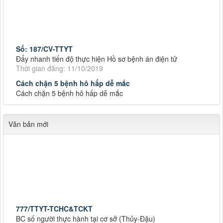
Số: 187/CV-TTYT
Đẩy nhanh tiến độ thực hiện Hồ sơ bệnh án điện tử
Thời gian đăng: 11/10/2019
Cách chặn 5 bệnh hô hấp dễ mắc
Cách chặn 5 bệnh hô hấp dễ mắc
Thời gian đăng: 11/10/2019
Tiếp tục tăng cường công tác lãnh, chỉ đạo phòng,
Tiếp tục tăng cường công tác lãnh, chỉ đạo phòng, chống
Văn bản mới
dịch tả lợn châu Phi
Thời gian đăng: 11/10/2019
Số: 187/CV-TTYT
Đẩy nhanh tiến độ thực hiện Hồ sơ bệnh án điện tử
Thời gian đăng: 11/10/2019
Cách chặn 5 bệnh hô hấp dễ mắc
Cách chặn 5 bệnh hô hấp dễ mắc
777/TTYT-TCHC&TCKT
Thời gian đăng: 11/10/2019
BC số người thực hành tại cơ sở (Thủy-Đậu)
Thời gian đăng: 20/07/2026