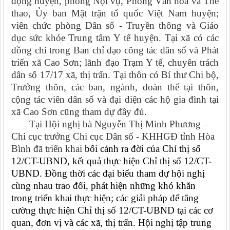
động huyện, phòng Nội vụ, Phòng Văn hóa và Thể
thao, Ủy ban Mặt trận tổ quốc Việt Nam huyện;
viên chức phòng Dân số - Truyền thông và Giáo
dục sức khỏe Trung tâm Y tế huyện. Tại xã có các
đồng chí trong Ban chỉ đạo công tác dân số và Phát
triển xã Cao Sơn; lãnh đạo Trạm Y tế, chuyên trách
dân số 17/17 xã, thị trấn. Tại thôn có Bí thư Chi bộ,
Trưởng thôn, các ban, ngành, đoàn thể tại thôn,
cộng tác viên dân số và đại diện các hộ gia đình tại
xã Cao Sơn cũng tham dự đầy đủ.
Tại Hội nghị bà Nguyễn Thị Minh Phương –
Chi cục trưởng Chi cục Dân số - KHHGĐ tỉnh Hòa
Bình đã triển khai
bối cảnh ra đời của Chỉ thị số
12/CT-UBND, kết quả thực hiện Chỉ thị số 12/CT-
UBND. Đồng thời các đại biểu tham dự hội nghị
cùng nhau trao đổi, phát hiện những khó khăn
trong triển khai thực hiện; các giải pháp để tăng
cường thực hiện Chỉ thị số 12/CT-UBND tại các cơ
quan, đơn vị và các xã, thị trấn. Hội nghị tập trung