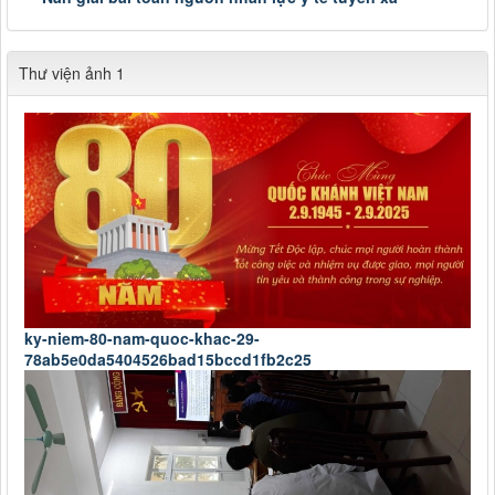
Thư viện ảnh 1
ky-niem-80-nam-quoc-khac-29-
78ab5e0da5404526bad15bccd1fb2c25