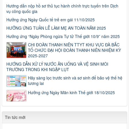
Hướng dẫn nộp hồ sơ thủ tục hành chính trực tuyến trên Dịch
vụ công quốc gia
Hưởng ứng Ngày Quốc tế trẻ em gái 11/10/2025
HƯỞNG ỨNG TUẦN LỄ LÀM MẸ AN TOÀN NĂM 2025
Hưởng ứng “Ngày Phòng ngừa Tự tử Thế giới 10/9” năm 2025
CHI ĐOÀN THANH NIÊN TTYT KHU VỰC ĐÀ BẮC
TỔ CHỨC ĐẠI HỘI ĐOÀN THANH NIÊN NHIỆM KỲ
2025-2027
HƯỚNG DẪN XỬ LÝ NƯỚC ĂN UỐNG VÀ VỆ SINH MÔI
TRƯỜNG TRONG KHI NGẬP LỤT
Hãy sàng lọc trước sinh và sơ sinh để bảo vệ thế hệ
tương lai
Hưởng ứng Ngày Mãn kinh Thế giới 18/10/2025
Tin tức mới