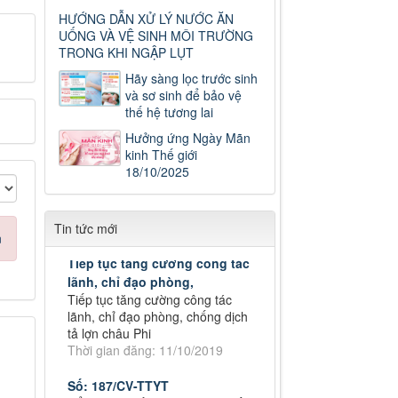
HƯỚNG DẪN XỬ LÝ NƯỚC ĂN
UỐNG VÀ VỆ SINH MÔI TRƯỜNG
TRONG KHI NGẬP LỤT
Số: 187/CV-TTYT
Hãy sàng lọc trước sinh
và sơ sinh để bảo vệ
Đẩy nhanh tiến độ thực hiện Hồ
thế hệ tương lai
sơ bệnh án điện tử
Thời gian đăng: 11/10/2019
Hưởng ứng Ngày Mãn
kinh Thế giới
Cách chặn 5 bệnh hô hấp dễ
18/10/2025
mắc
Cách chặn 5 bệnh hô hấp dễ
mắc
Thời gian đăng: 11/10/2019
Tin tức mới
n
Tiếp tục tăng cường công tác
lãnh, chỉ đạo phòng,
Tiếp tục tăng cường công tác
lãnh, chỉ đạo phòng, chống dịch
tả lợn châu Phi
Thời gian đăng: 11/10/2019
Số: 187/CV-TTYT
Đẩy nhanh tiến độ thực hiện Hồ