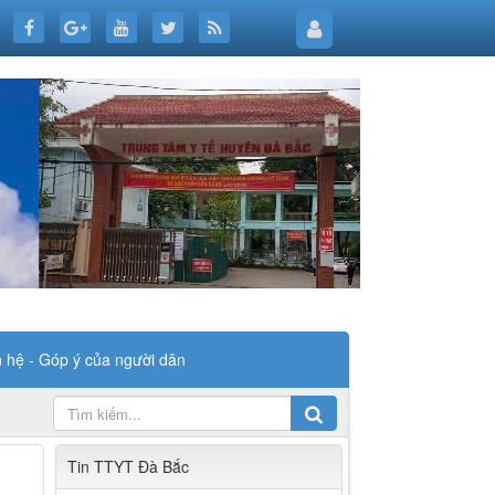
n hệ - Góp ý của người dân
Tin TTYT Đà Bắc