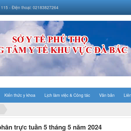
 115 - Điện thoại: 02183827264
Kiến thức y khoa
Lịch làm việc & Công tác
Văn bản
Liê
hân trực tuần 5 tháng 5 năm 2024