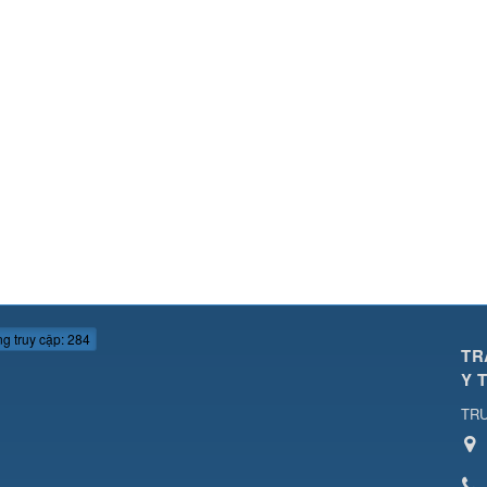
g truy cập: 284
TR
Y 
TRU