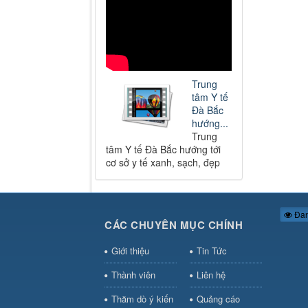
Trung
tâm Y tế
Đà Bắc
hướng...
Trung
tâm Y tế Đà Bắc hướng tới
cơ sở y tế xanh, sạch, đẹp
Đan
CÁC CHUYÊN MỤC CHÍNH
Giới thiệu
Tin Tức
Thành viên
Liên hệ
Thăm dò ý kiến
Quảng cáo