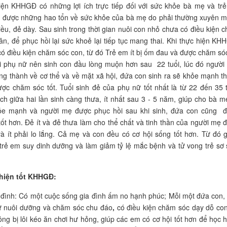
iện KHHGĐ có những lợi ích trực tiếp đối với sức khỏe bà mẹ và tr
h được những hao tổn về sức khỏe của bà mẹ do phải thường xuyên 
hiều, đẻ dày. Sau sinh trong thời gian nuôi con nhỏ chưa có điều kiện 
ân, để phục hồi lại sức khoẻ lại tiếp tục mang thai. Khi thực hiện KH
ó điều kiện chăm sóc con, từ đó Trẻ em ít bị ốm đau và được chăm sóc
i phụ nữ nên sinh con đầu lòng muộn hơn sau 22 tuổi, lúc đó người
ng thành về cơ thể và về mặt xã hội, đứa con sinh ra sẽ khỏe mạnh t
ợc chăm sóc tốt. Tuổi sinh đẻ của phụ nữ tốt nhất là từ 22 đến 35 t
h giữa hai lần sinh càng thưa, ít nhất sau 3 - 5 năm, giúp cho bà m
ỏe mạnh và người mẹ được phục hồi sau khi sinh, đứa con cũng 
ốt hơn. Đẻ ít và đẻ thưa làm cho thể chất và tinh thần của người mẹ 
 và ít phải lo lắng. Cả mẹ và con đều có cơ hội sống tốt hơn. Từ đó 
 trẻ em suy dinh dưỡng và làm giảm tỷ lệ mắc bệnh và tử vong trẻ sơ 
 hiện tốt KHHGĐ:
a đình: Có một cuộc sống gia đình ấm no hạnh phúc; Mỗi một đứa con,
ự nuôi dưỡng và chăm sóc chu đáo
,
có điều kiện chăm sóc dạy dỗ con
ng bị lôi kéo ăn chơi hư hỏng, giúp các em có cơ hội tốt hơn để học 