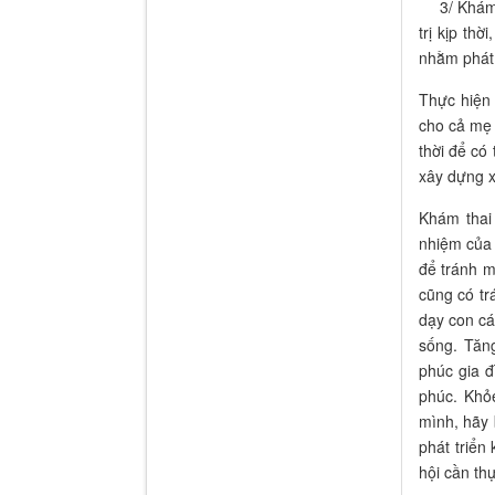
3/ Khám p
trị kịp th
nhằm phát h
Thực hiện
cho cả mẹ 
thời để có
xây dựng x
Khám thai 
nhiệm của 
để tránh m
cũng có tr
dạy con cá
sống. Tăn
phúc gia đ
phúc. Khỏ
mình, hãy 
phát triển
hội cần th