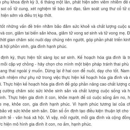
hụ khoa định kỳ 3, 6 tháng một lần, phát hiện sớm viêm nhiễm để 
ời, soi cổ tử cung, xét nghiệm tế bào âm đạo, tầm soát ung thư cổ tử 
iện sớm và điều trị kịp thời.
 tốt những vấn đề trên nhằm bảo đảm sức khoẻ và chất lượng cuộc 
và con, giảm tai biến sản khoa, giảm tử vong sơ sinh và tử vong mẹ. 
 thời gian chăm sóc nuôi dạy chúng nên người, góp phần phát triển kinh
ã hội phồn vinh, gia đình hạnh phúc.
định kỳ, thực hiện tốt sàng lọc sơ sinh. Kế hoạch hóa gia đình là t
mỗi cặp vợ chồng - hãy chọn cho mình một biện pháp tránh thai phù
ang thai ngoài ý muốn. Dừng lại ở hai con để nuôi, dạy cho tốt. Nam 
ách nhiệm như phụ nữ trong việc thực hiện kế hoạch hóa gia đình và 
i. Thực hiện kế hoạch hóa gia đình để góp phần nâng cao chất lượng 
g cường chăm sóc sức khỏe sinh sản và chất lượng cuộc sống và 
ình. Thực hiện gia đình ít con, khỏe mạnh để có cuộc sống ấm no, 
e mẹ, khỏe con, gia đình hạnh phúc. Vì hạnh phúc tương lai của c
bảo vệ sức khỏe sinh sản. Dân số ổn định tạo điều kiện thuận lợi cho 
 kinh tế - văn hoá xã hội. Vì vậy, mỗi người, mỗi gia đình và cộng đồn
ực hiện mô hình gia đình ít con, no ấm, hạnh phúc.