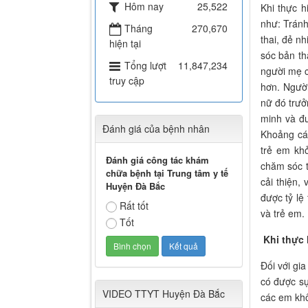
Hôm nay
25,522
Khi thực h
như: Trán
Tháng
270,670
thai, đẻ n
hiện tại
sóc bản th
Tổng lượt
11,847,234
người mẹ c
truy cập
hơn. Ngườ
nữ đó trưở
minh và đư
Đánh giá của bệnh nhân
Khoảng các
trẻ em kh
Đánh giá công tác khám
chăm sóc t
chữa bệnh tại Trung tâm y tế
cải thiện,
Huyện Đà Bắc
được tỷ lệ
Rất tốt
và trẻ em.
Tốt
Khi thực
Đối với gi
có được s
VIDEO TTYT Huyện Đà Bắc
các em khô