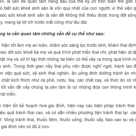
iển, là vấn đề quan tâm hàng đầu của thế kỷ 20 trên toàn thế giới.
ó biết sức khoẻ sinh sản là vốn quý nhất của con người, vì thế việc 
óc sức khoẻ sinh sản là vấn đề không thể thiếu được trong đời sốn
y, mang lại lợi ích trước mắt cũng như lâu dài.
úng ta cần quan tâm những vấn đề cụ thể như sau:
ện tốt làm mẹ an toàn, chăm sóc sàng lọc trước sinh, khám thai định
eo dõi sức khoẻ bà mẹ và quà trình phát triển thai nhi, phát hiện dị tậ
tật mẹ và xử trí kịp thời những tai biến có thể xảy ra trong quá trình 
u sinh. Trong thời gian nầy thai phụ nên được nghỉ ngơi, tránh lao 
m việc quá sức, vệ sinh thai nghén, ăn uống dinh dưỡng tránh ăn n
 chất kích thích như cà phê, rượu, bia, các chất cay, và thức ăn có n
 tốt vấn đề nầy chúng ta yên tâm là có những đứa con thông minh 
át triển.
iện tốt kế hoạch hoá gia đình, hiện nay các biện pháp tránh thai
iệu quả tránh thai cao, và có sẳn nhiều phương tiện tránh thai tại cá
ư: Vòng tránh thai, thuốc tiêm, thuốc uống, thuốc cấy, bao cao su và 
 gia đình nên có đủ 2 con.