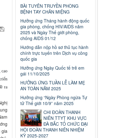
BÀI TUYÊN TRUYỀN PHÒNG
BỆNH TAY CHÂN MIỆNG
Hưởng ứng Tháng hành động quốc
gia phòng, chống HIV/AIDS năm
2025 và Ngày Thế giới phòng,
chống AIDS 01/12
Hướng dẫn nộp hồ sơ thủ tục hành
chính trực tuyến trên Dịch vụ công
quốc gia
Hưởng ứng Ngày Quốc tế trẻ em
 cao
gái 11/10/2025
triển
HƯỞNG ỨNG TUẦN LỄ LÀM MẸ
đề ra
AN TOÀN NĂM 2025
Hưởng ứng “Ngày Phòng ngừa Tự
Nghị
tử Thế giới 10/9” năm 2025
rung
CHI ĐOÀN THANH
 Nam
NIÊN TTYT KHU VỰC
ướng
ĐÀ BẮC TỔ CHỨC ĐẠI
HỘI ĐOÀN THANH NIÊN NHIỆM
 gia
KỲ 2025-2027