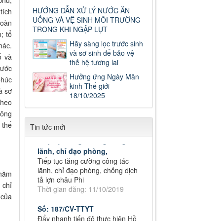
phú,
HƯỚNG DẪN XỬ LÝ NƯỚC ĂN
tích
UỐNG VÀ VỆ SINH MÔI TRƯỜNG
toàn
TRONG KHI NGẬP LỤT
Số: 187/CV-TTYT
; tổ
Đẩy nhanh tiến độ thực hiện Hồ
Hãy sàng lọc trước sinh
hác.
sơ bệnh án điện tử
và sơ sinh để bảo vệ
ố và
Thời gian đăng: 11/10/2019
thế hệ tương lai
nước
Hưởng ứng Ngày Mãn
Cách chặn 5 bệnh hô hấp dễ
phúc
kinh Thế giới
mắc
à sơ
18/10/2025
Cách chặn 5 bệnh hô hấp dễ
theo
mắc
hông
Thời gian đăng: 11/10/2019
 thế
Tin tức mới
Tiếp tục tăng cường công tác
lãnh, chỉ đạo phòng,
Tiếp tục tăng cường công tác
lãnh, chỉ đạo phòng, chống dịch
tả lợn châu Phi
nhằm
Thời gian đăng: 11/10/2019
 chỉ
 của
Số: 187/CV-TTYT
Đẩy nhanh tiến độ thực hiện Hồ
sơ bệnh án điện tử