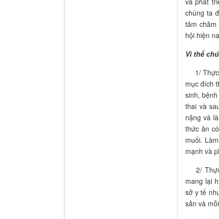
và phát tr
chúng ta đ
tâm chăm s
hội hiện na
Vì thế ch
1/ Thực hi
mục đích th
sinh, bệnh 
thai và sa
nặng và là
thức ăn có
muối. Làm
mạnh và ph
2/ Thực h
mang lại h
sở y tế nh
sản và mỗi