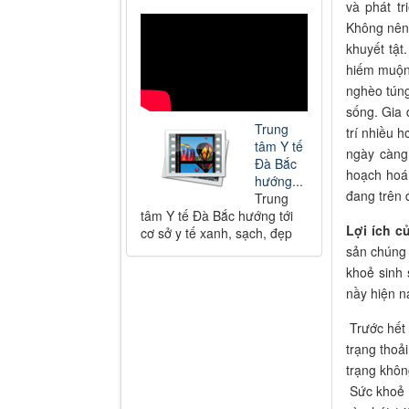
và phát t
Không nên 
khuyết tật
hiếm muộn 
nghèo túng
sống. Gia 
Trung
trí nhiều 
tâm Y tế
ngày càng 
Đà Bắc
hoạch hoá
hướng...
đang trên đ
Trung
tâm Y tế Đà Bắc hướng tới
Lợi ích c
cơ sở y tế xanh, sạch, đẹp
sản chúng 
khoẻ sinh 
nầy hiện n
Trước hết 
trạng thoả
trạng khôn
Sức khoẻ s