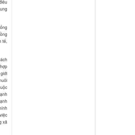
điều
Thời gian đăng: 11/10/2019
cung
sống
Đồng
 tế,
rách
 hợp
giới
nuôi
cuộc
hạnh
hạnh
hính
việc
g xã