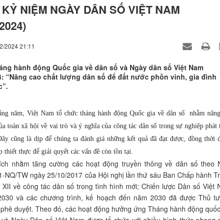
 KỶ NIỆM NGÀY DÂN SỐ VIỆT NAM
/2024)
12/2024 21:11
áng hành động Quốc gia về dân số và Ngày dân số Việt Nam
4: “Nâng cao chất lượng dân số để đất nước phồn vinh, gia đình
c”.
ằng năm, Việt Nam tổ chức tháng hành động Quốc gia về dân số nhằm nâng
a toàn xã hội về vai trò và ý nghĩa của công tác dân số trong sự nghiệp phát 
ây cũng là dịp để chúng ta đánh giá những kết quả đã đạt được, đồng thời 
p thiết thực để giải quyết các vấn đề còn tồn tại.
ích nhằm tăng cường các hoạt động truyền thông về dân số theo 
21-NQ/TW ngày 25/10/2017 của Hội nghị lần thứ sáu Ban Chấp hành T
XII về công tác dân số trong tình hình mới; Chiến lược Dân số Việt
030 và các chương trình, kế hoạch đến năm 2030 đã được Thủ t
 phê duyệt. Theo đó, các hoạt động hưởng ứng Tháng hành động quốc