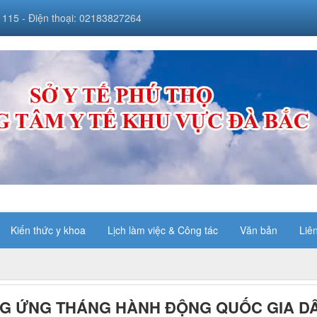
 115 - Điện thoại: 02183827264
Kiến thức y khoa
Lịch làm việc & Công tác
Văn bản
Liê
G ỨNG THÁNG HÀNH ĐỘNG QUỐC GIA D