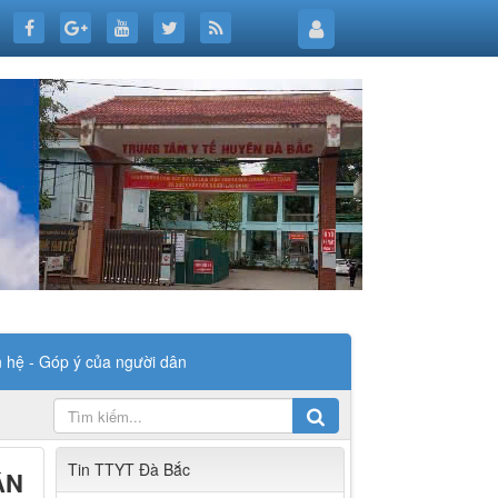
n hệ - Góp ý của người dân
Tin TTYT Đà Bắc
ÂN