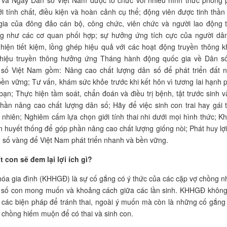
 và Ngày Dân số Việt Nam được tổ chức với nhiều hình thức phong 
i tính chất, điều kiện và hoàn cảnh cụ thể; động viên được tinh thần 
gia của đông đảo cán bộ, công chức, viên chức và người lao động 
g như các cơ quan phối hợp; sự hưởng ứng tích cực của người dân
hiện tiết kiệm, lồng ghép hiệu quả với các hoạt động truyền thông k
hiệu truyền thông hưởng ứng Tháng hành động quốc gia về Dân s
số Việt Nam gồm: Nâng cao chất lượng dân số để phát triển đất 
ền vững; Tư vấn, khám sức khỏe trước khi kết hôn vì tương lai hạnh 
bạn; Thực hiện tầm soát, chẩn đoán và điều trị bệnh, tật trước sinh v
hần nâng cao chất lượng dân số; Hãy để việc sinh con trai hay gái 
ự nhiên; Nghiêm cấm lựa chọn giới tính thai nhi dưới mọi hình thức; K
n huyết thống để góp phần nâng cao chất lượng giống nòi; Phát huy lợi
 số vàng để Việt Nam phát triển nhanh và bền vững.
t con sẽ đem lại lợi ích gì?
óa gia đình (KHHGĐ) là sự cố gắng có ý thức của các cặp vợ chồng 
h số con mong muốn và khoảng cách giữa các lần sinh. KHHGĐ không
 các biện pháp để tránh thai, ngoài ý muốn mà còn là những cố gắng
 chồng hiếm muộn để có thai và sinh con.