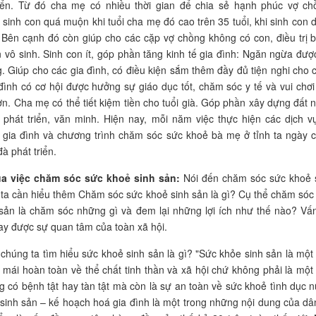
riển. Từ đó cha mẹ có nhiều thời gian để chia sẻ hạnh phúc vợ ch
sinh con quá muộn khi tuổi cha mẹ đó cao trên 35 tuổi, khi sinh con d
. Bên cạnh đó còn giúp cho các cặp vợ chồng không có con, điều trị 
vô sinh. Sinh con ít, góp phần tăng kinh tế gia đình: Ngăn ngừa đượ
. Giúp cho các gia đình, có điều kiện sắm thêm đầy đủ tiện nghi cho 
đình có cơ hội được hưởng sự giáo dục tốt, chăm sóc y tế và vui chơi 
hơn. Cha mẹ có thể tiết kiệm tiền cho tuổi già. Góp phần xây dựng đất 
phát triển, văn minh. Hiện nay, mỗi năm việc thực hiện các dịch v
 gia đình và chương trình chăm sóc sức khoẻ bà mẹ ở tỉnh ta ngày 
à phát triển.
ủa việc chăm sóc sức khoẻ sinh sản:
Nói đến chăm sóc sức khoẻ 
ta cần hiểu thêm Chăm sóc sức khoẻ sinh sản là gì? Cụ thể chăm sóc
sản là chăm sóc những gì và đem lại những lợi ích như thế nào? Vấ
ay được sự quan tâm của toàn xã hội.
chúng ta tìm hiểu sức khoẻ sinh sản là gì? "Sức khỏe sinh sản là một 
i mái hoàn toàn về thể chất tinh thần và xã hội chứ không phải là một 
g có bệnh tật hay tàn tật mà còn là sự an toàn về sức khoẻ tình dục n
inh sản – kế hoạch hoá gia đình là một trong những nội dung của dâ