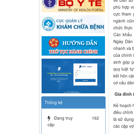
về Dân số
phù hợp vớ
cực tham 
ngành cũn
chức thực 
Các khẩu 
Ngày Dân 
nhanh và b
của chính 
sinh góp p
quy luật t
kết hôn cậ
cơ cấu dân
Gia đình í
Thống kê
Kế hoạch h
điều chỉn
Đang truy
162
là sử dụng
cập
các cặp vợ