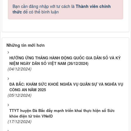
Bạn cần đăng nhập với tư cách là
Thành viên chính
thức
để có thể bình luận
Những tin mới hơn
HƯỞNG ỨNG THÁNG HÀNH ĐỘNG QUỐC GIA DÂN SỐ VÀ KỶ
NIỆM NGÀY DÂN SỐ VIỆT NAM (26/12/2024)
(04/12/2024)
ĐÀ BẮC: KHÁM SỨC KHOẺ NGHĨA VỤ QUÂN SỰ VÀ NGHĨA VỤ
CÔNG AN NĂM 2025
(05/12/2024)
TTYT huyện Đà Bắc đẩy mạnh triển khai thực hiện sổ Sức
khỏe điện tử trên VNeID
(17/12/2024)