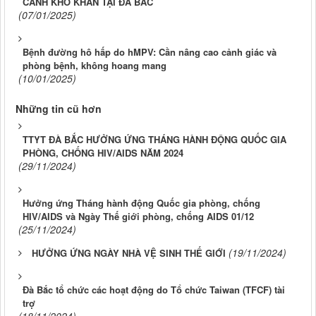
CẢNH KHÓ KHĂN TẠI ĐÀ BẮC
(07/01/2025)
Bệnh đường hô hấp do hMPV: Cần nâng cao cảnh giác và
phòng bệnh, không hoang mang
(10/01/2025)
Những tin cũ hơn
TTYT ĐÀ BẮC HƯỞNG ỨNG THÁNG HÀNH ĐỘNG QUỐC GIA
PHÒNG, CHỐNG HIV/AIDS NĂM 2024
(29/11/2024)
Hưởng ứng Tháng hành động Quốc gia phòng, chống
HIV/AIDS và Ngày Thế giới phòng, chống AIDS 01/12
(25/11/2024)
(19/11/2024)
HƯỞNG ỨNG NGÀY NHÀ VỆ SINH THẾ GIỚI
Đà Bắc tổ chức các hoạt động do Tổ chức Taiwan (TFCF) tài
trợ