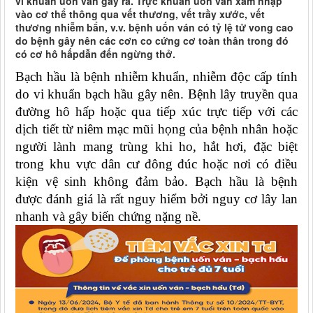
vi khuẩn uốn ván gây ra. Trực khuẩn uốn ván xâm nhập
vào cơ thể thông qua vết thương, vết trầy xước, vết
thương nhiễm bẩn, v.v. bệnh uốn ván có tỷ lệ tử vong cao
do bệnh gây nên các cơn co cứng cơ toàn thân trong đó
có cơ hô hấpdẫn đến ngừng thở.
Bạch hầu là bệnh nhiễm khuẩn, nhiễm độc cấp tính
do vi khuẩn bạch hầu gây nên. Bệnh lây truyền qua
đường hô hấp hoặc qua tiếp xúc trực tiếp với các
dịch tiết từ niêm mạc mũi họng của bệnh nhân hoặc
người lành mang trùng khi ho, hắt hơi, đặc biệt
trong khu vực dân cư đông đúc hoặc nơi có điều
kiện vệ sinh không đảm bảo. Bạch hầu là bệnh
được đánh giá là rất nguy hiểm bởi nguy cơ lây lan
nhanh và gây biến chứng nặng nề.