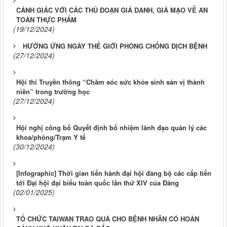
CẢNH GIÁC VỚI CÁC THỦ ĐOẠN GIẢ DANH, GIẢ MẠO VỀ AN
TOÀN THỰC PHẨM
(19/12/2024)
HƯỞNG ỨNG NGÀY THẾ GIỚI PHÒNG CHỐNG DỊCH BỆNH
(27/12/2024)
Hội thi Truyền thông “Chăm sóc sức khỏe sinh sản vị thành
niên” trong trường học
(27/12/2024)
Hội nghị công bố Quyết định bổ nhiệm lãnh đạo quản lý các
khoa/phòng/Trạm Y tế
(30/12/2024)
[Infographic] Thời gian tiến hành đại hội đảng bộ các cấp tiến
tới Đại hội đại biểu toàn quốc lần thứ XIV của Đảng
(02/01/2025)
TỔ CHỨC TAIWAN TRAO QUÀ CHO BỆNH NHÂN CÓ HOÀN