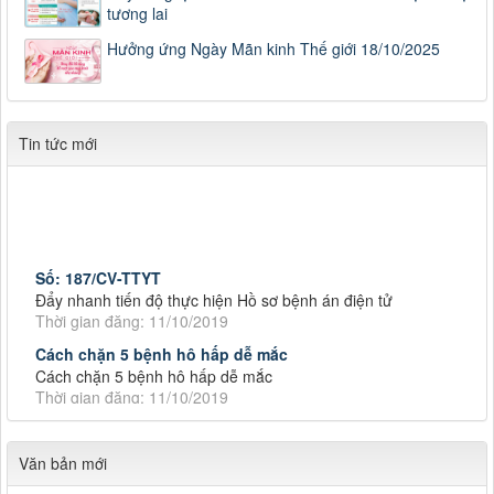
tương lai
Hưởng ứng Ngày Mãn kinh Thế giới 18/10/2025
Tin tức mới
Số: 187/CV-TTYT
Đẩy nhanh tiến độ thực hiện Hồ sơ bệnh án điện tử
Thời gian đăng: 11/10/2019
Cách chặn 5 bệnh hô hấp dễ mắc
Cách chặn 5 bệnh hô hấp dễ mắc
Thời gian đăng: 11/10/2019
Tiếp tục tăng cường công tác lãnh, chỉ đạo phòng,
Tiếp tục tăng cường công tác lãnh, chỉ đạo phòng, chống
dịch tả lợn châu Phi
Văn bản mới
Thời gian đăng: 11/10/2019