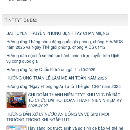
Tin TTYT Đà Bắc
BÀI TUYÊN TRUYỀN PHÒNG BỆNH TAY CHÂN MIỆNG
Hưởng ứng Tháng hành động quốc gia phòng, chống HIV/AIDS
năm 2025 và Ngày Thế giới phòng, chống AIDS 01/12
Hướng dẫn nộp hồ sơ thủ tục hành chính trực tuyến trên Dịch
vụ công quốc gia
Hưởng ứng Ngày Quốc tế trẻ em gái 11/10/2025
HƯỞNG ỨNG TUẦN LỄ LÀM MẸ AN TOÀN NĂM 2025
Hưởng ứng “Ngày Phòng ngừa Tự tử Thế giới 10/9” năm 2025
CHI ĐOÀN THANH NIÊN TTYT KHU VỰC ĐÀ BẮC
TỔ CHỨC ĐẠI HỘI ĐOÀN THANH NIÊN NHIỆM KỲ
2025-2027
HƯỚNG DẪN XỬ LÝ NƯỚC ĂN UỐNG VÀ VỆ SINH MÔI
TRƯỜNG TRONG KHI NGẬP LỤT
Hãy sàng lọc trước sinh và sơ sinh để bảo vệ thế hệ