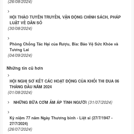
(26/08/2024)
HỘI THẢO TUYÊN TRUYỀN, VẬN ĐỘNG CHÍNH SÁCH, PHÁP
LUẬT VỀ DÂN SỐ
(30/08/2024)
Phòng Chống Tác Hại của Rượu, Bia: Bảo Vệ Sức Khỏe và
Tương Lai
(04/09/2024)
Những tin cũ hơn
HỘI NGHỊ SƠ KẾT CÁC HOẠT ĐỘNG CỦA KHỐI THI ĐUA 06
THÁNG ĐẦU NĂM 2024
(01/08/2024)
(31/07/2024)
NHỮNG BỮA CƠM ẤM ÁP TÌNH NGƯỜI
Kỷ niệm 77 năm Ngày Thương binh - Liệt sĩ (27/7/1947 -
27/7/2024)
(26/07/2024)