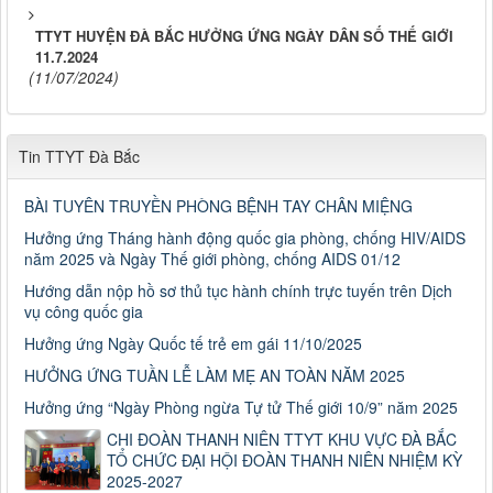
TTYT HUYỆN ĐÀ BẮC HƯỞNG ỨNG NGÀY DÂN SỐ THẾ GIỚI
11.7.2024
(11/07/2024)
Tin TTYT Đà Bắc
BÀI TUYÊN TRUYỀN PHÒNG BỆNH TAY CHÂN MIỆNG
Hưởng ứng Tháng hành động quốc gia phòng, chống HIV/AIDS
năm 2025 và Ngày Thế giới phòng, chống AIDS 01/12
Hướng dẫn nộp hồ sơ thủ tục hành chính trực tuyến trên Dịch
vụ công quốc gia
Hưởng ứng Ngày Quốc tế trẻ em gái 11/10/2025
HƯỞNG ỨNG TUẦN LỄ LÀM MẸ AN TOÀN NĂM 2025
Hưởng ứng “Ngày Phòng ngừa Tự tử Thế giới 10/9” năm 2025
CHI ĐOÀN THANH NIÊN TTYT KHU VỰC ĐÀ BẮC
TỔ CHỨC ĐẠI HỘI ĐOÀN THANH NIÊN NHIỆM KỲ
2025-2027