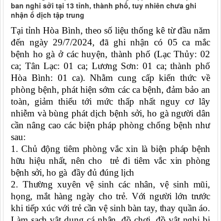
ban nghi sởi tại 13 tỉnh, thành phố, tuy nhiên chưa ghi
nhận ổ dịch tập trung
Tại tỉnh Hòa Bình, theo số liệu thống kê từ đầu năm
đến ngày 29/7/2024, đã ghi nhận có 05 ca mắc
bệnh ho gà ở các huyện, thành phố (Lạc Thủy: 02
ca; Tân Lạc: 01 ca; Lương Sơn: 01 ca; thành phố
Hòa
Bình
: 01 ca).
Nhằm cung cấp kiến thức về
phòng bệnh, phát hiện sớm các ca bệnh, đảm bảo an
toàn, giảm thiểu tới mức thấp nhất nguy cơ lây
nhiễm và bùng phát dịch bệnh sởi, ho gà
người dân
cần nâng cao các biện pháp phòng chống bệnh như
sau:
1. Chủ động tiêm phòng vắc xin là biện pháp bệnh
hữu hiệu nhất, nên cho trẻ đi tiêm vắc xin phòng
bệnh sởi, ho gà đầy đủ đúng lịch
2. Thường xuyên vệ sinh các nhân, vệ sinh mũi,
họng, mắt hàng ngày cho trẻ. Với người lớn trước
khi tiếp xúc với trẻ cần vệ sinh bàn tay, thay quần áo.
Làm sạch vật dụng cá nhân, đồ chơi, đồ vật nghi bị