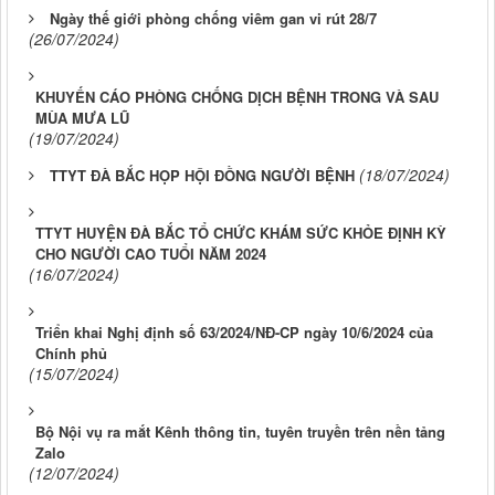
Ngày thế giới phòng chống viêm gan vi rút 28/7
(26/07/2024)
KHUYẾN CÁO PHÒNG CHỐNG DỊCH BỆNH TRONG VÀ SAU
MÙA MƯA LŨ
(19/07/2024)
(18/07/2024)
TTYT ĐÀ BẮC HỌP HỘI ĐỒNG NGƯỜI BỆNH
TTYT HUYỆN ĐÀ BẮC TỔ CHỨC KHÁM SỨC KHỎE ĐỊNH KỲ
CHO NGƯỜI CAO TUỔI NĂM 2024
(16/07/2024)
Triển khai Nghị định số 63/2024/NĐ-CP ngày 10/6/2024 của
Chính phủ
(15/07/2024)
Bộ Nội vụ ra mắt Kênh thông tin, tuyên truyền trên nền tảng
Zalo
(12/07/2024)