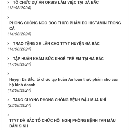
TỔ CHỨC DỰ ÁN ORBIS LÀM VIỆC TẠI ĐÀ BẮC
(13/08/2024)
PHÒNG CHỐNG NGỘ ĐỘC THỰC PHẨM DO HISTAMIN TRONG
CÁ
(14/08/2024)
TRAO TẶNG XE LĂN CHO TTYT HUYỆN ĐÀ BẮC
(14/08/2024)
TẬP HUẤN KHÁM SỨC KHOẺ TRẺ EM TẠI ĐÀ BẮC
(17/08/2024)
Huyện Đà Bắc: tổ chức tập huấn An toàn thực phẩm cho các
hộ kinh doanh
(19/08/2024)
TĂNG CƯỜNG PHÒNG CHỐNG BỆNH ĐẬU MÙA KHỈ
(23/08/2024)
TTYT ĐÀ BẮC TỔ CHỨC HỘI NGHỊ PHÒNG BỆNH TAN MÁU
BẨM SINH