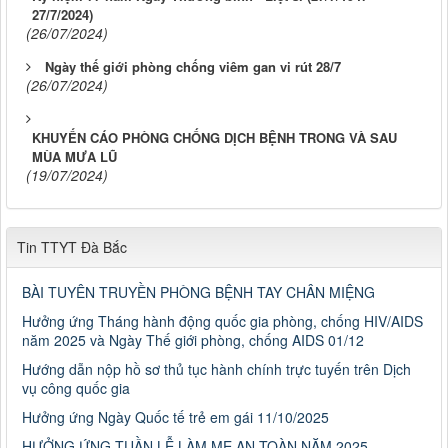
27/7/2024)
(26/07/2024)
Ngày thế giới phòng chống viêm gan vi rút 28/7
(26/07/2024)
KHUYẾN CÁO PHÒNG CHỐNG DỊCH BỆNH TRONG VÀ SAU
MÙA MƯA LŨ
(19/07/2024)
Tin TTYT Đà Bắc
BÀI TUYÊN TRUYỀN PHÒNG BỆNH TAY CHÂN MIỆNG
Hưởng ứng Tháng hành động quốc gia phòng, chống HIV/AIDS
năm 2025 và Ngày Thế giới phòng, chống AIDS 01/12
Hướng dẫn nộp hồ sơ thủ tục hành chính trực tuyến trên Dịch
vụ công quốc gia
Hưởng ứng Ngày Quốc tế trẻ em gái 11/10/2025
HƯỞNG ỨNG TUẦN LỄ LÀM MẸ AN TOÀN NĂM 2025