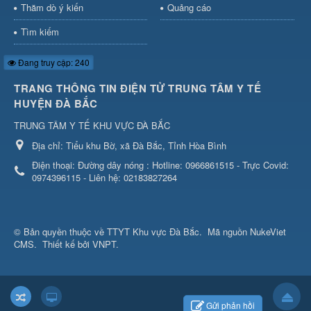
Thăm dò ý kiến
Quảng cáo
Tìm kiếm
Đang truy cập: 240
TRANG THÔNG TIN ĐIỆN TỬ TRUNG TÂM Y TẾ
HUYỆN ĐÀ BẮC
TRUNG TÂM Y TẾ KHU VỰC ĐÀ BẮC
Địa chỉ:
Tiểu khu Bờ, xã Đà Bắc, Tỉnh Hòa Bình
Điện thoại:
Đường dây nóng : Hotline: 0966861515 - Trực Covid:
0974396115 - Liên hệ: 02183827264
© Bản quyền thuộc về
TTYT Khu vực Đà Bắc
.
Mã nguồn
NukeViet
CMS
.
Thiết kế bởi VNPT.
Gửi phản hồi