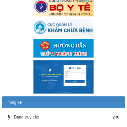
664/CV-TTYT
BC người hành nghề không còn làm việc tại TTYTKV Đà Bắc
(Nguyễn Thị Linh)
Thời gian đăng: 05/06/2026
lượt xem: 386 | lượt tải:67
577/TB-TTYT
thông báo về việc khám chữa bệnh dịch vụ ngoài giờ
Thời gian đăng: 08/05/2026
lượt xem: 719 | lượt tải:71
Thống kê
Đang truy cập
240