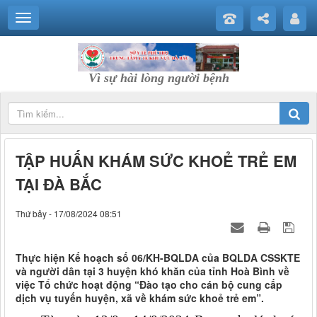
Vì sự hài lòng người bệnh
TẬP HUẤN KHÁM SỨC KHOẺ TRẺ EM
TẠI ĐÀ BẮC
Thứ bảy - 17/08/2024 08:51
Thực hiện Kế hoạch số 06/KH-BQLDA của BQLDA CSSKTE
và người dân tại 3 huyện khó khăn của tỉnh Hoà Bình về
việc Tổ chức hoạt động “Đào tạo cho cán bộ cung cấp
dịch vụ tuyến huyện, xã về khám sức khoẻ trẻ em”.