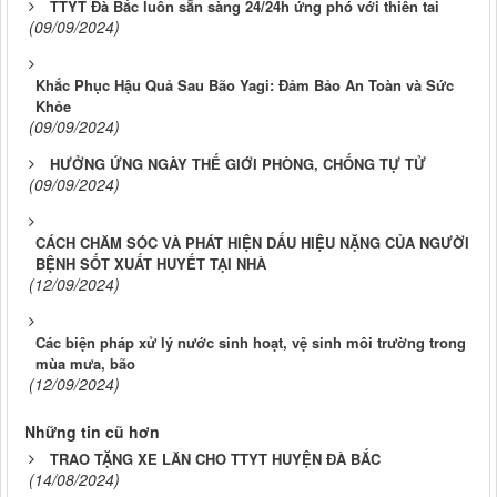
TTYT Đà Bắc luôn sẵn sàng 24/24h ứng phó với thiên tai
(09/09/2024)
Khắc Phục Hậu Quả Sau Bão Yagi: Đảm Bảo An Toàn và Sức
Khỏe
(09/09/2024)
HƯỞNG ỨNG NGÀY THẾ GIỚI PHÒNG, CHỐNG TỰ TỬ
(09/09/2024)
CÁCH CHĂM SÓC VÀ PHÁT HIỆN DẤU HIỆU NẶNG CỦA NGƯỜI
BỆNH SỐT XUẤT HUYẾT TẠI NHÀ
(12/09/2024)
Các biện pháp xử lý nước sinh hoạt, vệ sinh môi trường trong
mùa mưa, bão
(12/09/2024)
Những tin cũ hơn
TRAO TẶNG XE LĂN CHO TTYT HUYỆN ĐÀ BẮC
(14/08/2024)