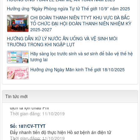
Hưởng ứng “Ngày Phòng ngừa Tự tử Thế giới 10/9” năm 2025
CHI ĐOÀN THANH NIÊN TTYT KHU VỰC ĐÀ BẮC
TỔ CHỨC ĐẠI HỘI ĐOÀN THANH NIÊN NHIỆM KỲ
2025-2027
HƯỚNG DẪN XỬ LÝ NƯỚC ĂN UỐNG VÀ VỆ SINH MÔI
TRƯỜNG TRONG KHI NGẬP LỤT
Số: 187/CV-TTYT
Đẩy nhanh tiến độ thực hiện Hồ sơ bệnh án điện tử
Hãy sàng lọc trước sinh và sơ sinh để bảo vệ thế hệ
Thời gian đăng: 11/10/2019
tương lai
Cách chặn 5 bệnh hô hấp dễ mắc
Hưởng ứng Ngày Mãn kinh Thế giới 18/10/2025
Cách chặn 5 bệnh hô hấp dễ mắc
Thời gian đăng: 11/10/2019
Tiếp tục tăng cường công tác lãnh, chỉ đạo phòng,
Tin tức mới
Tiếp tục tăng cường công tác lãnh, chỉ đạo phòng, chống
dịch tả lợn châu Phi
Thời gian đăng: 11/10/2019
Số: 187/CV-TTYT
Đẩy nhanh tiến độ thực hiện Hồ sơ bệnh án điện tử
Số: 187/CV-TTYT
Thời gian đăng: 11/10/2019
Đẩy nhanh tiến độ thực hiện Hồ sơ bệnh án điện tử