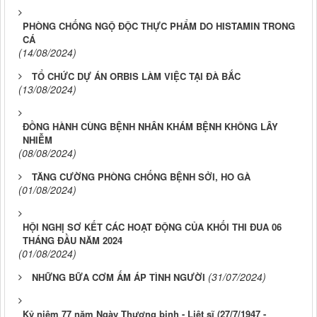
PHÒNG CHỐNG NGỘ ĐỘC THỰC PHẨM DO HISTAMIN TRONG
CÁ
(14/08/2024)
TỔ CHỨC DỰ ÁN ORBIS LÀM VIỆC TẠI ĐÀ BẮC
(13/08/2024)
ĐỒNG HÀNH CÙNG BỆNH NHÂN KHÁM BỆNH KHÔNG LÂY
NHIỄM
(08/08/2024)
TĂNG CƯỜNG PHÒNG CHỐNG BỆNH SỞI, HO GÀ
(01/08/2024)
HỘI NGHỊ SƠ KẾT CÁC HOẠT ĐỘNG CỦA KHỐI THI ĐUA 06
THÁNG ĐẦU NĂM 2024
(01/08/2024)
(31/07/2024)
NHỮNG BỮA CƠM ẤM ÁP TÌNH NGƯỜI
Kỷ niệm 77 năm Ngày Thương binh - Liệt sĩ (27/7/1947 -