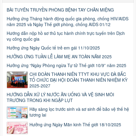
BÀI TUYÊN TRUYỀN PHÒNG BỆNH TAY CHÂN MIỆNG
Hưởng ứng Tháng hành động quốc gia phòng, chống HIV/AIDS
năm 2025 và Ngày Thế giới phòng, chống AIDS 01/12
Hướng dẫn nộp hồ sơ thủ tục hành chính trực tuyến trên Dịch
vụ công quốc gia
Hưởng ứng Ngày Quốc tế trẻ em gái 11/10/2025
HƯỞNG ỨNG TUẦN LỄ LÀM MẸ AN TOÀN NĂM 2025
Hưởng ứng “Ngày Phòng ngừa Tự tử Thế giới 10/9” năm 2025
CHI ĐOÀN THANH NIÊN TTYT KHU VỰC ĐÀ BẮC
TỔ CHỨC ĐẠI HỘI ĐOÀN THANH NIÊN NHIỆM KỲ
2025-2027
HƯỚNG DẪN XỬ LÝ NƯỚC ĂN UỐNG VÀ VỆ SINH MÔI
Số: 187/CV-TTYT
TRƯỜNG TRONG KHI NGẬP LỤT
Đẩy nhanh tiến độ thực hiện Hồ sơ bệnh án điện tử
Hãy sàng lọc trước sinh và sơ sinh để bảo vệ thế hệ
Thời gian đăng: 11/10/2019
tương lai
Cách chặn 5 bệnh hô hấp dễ mắc
Hưởng ứng Ngày Mãn kinh Thế giới 18/10/2025
Cách chặn 5 bệnh hô hấp dễ mắc
Thời gian đăng: 11/10/2019