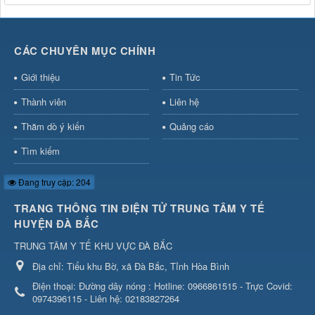
CÁC CHUYÊN MỤC CHÍNH
Giới thiệu
Tin Tức
Thành viên
Liên hệ
Thăm dò ý kiến
Quảng cáo
Tìm kiếm
Đang truy cập: 204
TRANG THÔNG TIN ĐIỆN TỬ TRUNG TÂM Y TẾ
HUYỆN ĐÀ BẮC
TRUNG TÂM Y TẾ KHU VỰC ĐÀ BẮC
Địa chỉ:
Tiểu khu Bờ, xã Đà Bắc, Tỉnh Hòa Bình
Điện thoại:
Đường dây nóng : Hotline: 0966861515 - Trực Covid:
0974396115 - Liên hệ: 02183827264