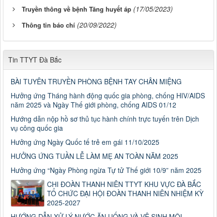
(17/05/2023)
Truyền thông về bệnh Tăng huyết áp
(20/09/2022)
Thông tin báo chí
Tin TTYT Đà Bắc
BÀI TUYÊN TRUYỀN PHÒNG BỆNH TAY CHÂN MIỆNG
Hưởng ứng Tháng hành động quốc gia phòng, chống HIV/AIDS
năm 2025 và Ngày Thế giới phòng, chống AIDS 01/12
Hướng dẫn nộp hồ sơ thủ tục hành chính trực tuyến trên Dịch
vụ công quốc gia
Hưởng ứng Ngày Quốc tế trẻ em gái 11/10/2025
HƯỞNG ỨNG TUẦN LỄ LÀM MẸ AN TOÀN NĂM 2025
Hưởng ứng “Ngày Phòng ngừa Tự tử Thế giới 10/9” năm 2025
CHI ĐOÀN THANH NIÊN TTYT KHU VỰC ĐÀ BẮC
TỔ CHỨC ĐẠI HỘI ĐOÀN THANH NIÊN NHIỆM KỲ
2025-2027
HƯỚNG DẪN XỬ LÝ NƯỚC ĂN UỐNG VÀ VỆ SINH MÔI