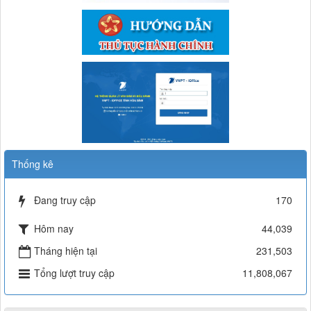
thông báo về việc khám chữa bệnh dịch vụ ngoài giờ
Thời gian đăng: 08/05/2026
lượt xem: 717 | lượt tải:69
Thống kê
Đang truy cập
170
Hôm nay
44,039
Tháng hiện tại
231,503
Tổng lượt truy cập
11,808,067