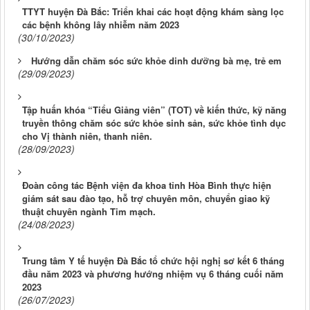
TTYT huyện Đà Bắc: Triển khai các hoạt động khám sàng lọc
các bệnh không lây nhiễm năm 2023
(30/10/2023)
Hướng dẫn chăm sóc sức khỏe dinh dưỡng bà mẹ, trẻ em
(29/09/2023)
Tập huấn khóa “Tiểu Giảng viên” (TOT) về kiến thức, kỹ năng
truyền thông chăm sóc sức khỏe sinh sản, sức khỏe tình dục
cho Vị thành niên, thanh niên.
(28/09/2023)
Đoàn công tác Bệnh viện đa khoa tỉnh Hòa Bình thực hiện
giám sát sau đào tạo, hỗ trợ chuyên môn, chuyển giao kỹ
thuật chuyên ngành Tim mạch.
(24/08/2023)
Trung tâm Y tế huyện Đà Bắc tổ chức hội nghị sơ kết 6 tháng
đầu năm 2023 và phương hướng nhiệm vụ 6 tháng cuối năm
2023
(26/07/2023)