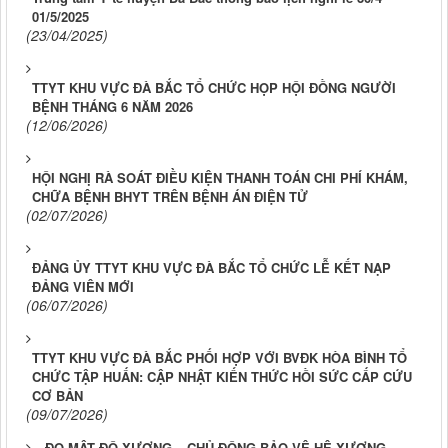
01/5/2025
(23/04/2025)
TTYT KHU VỰC ĐÀ BẮC TỔ CHỨC HỌP HỘI ĐỒNG NGƯỜI
BỆNH THÁNG 6 NĂM 2026
(12/06/2026)
HỘI NGHỊ RÀ SOÁT ĐIỀU KIỆN THANH TOÁN CHI PHÍ KHÁM,
CHỮA BỆNH BHYT TRÊN BỆNH ÁN ĐIỆN TỬ
(02/07/2026)
ĐẢNG ỦY TTYT KHU VỰC ĐÀ BẮC TỔ CHỨC LỄ KẾT NẠP
ĐẢNG VIÊN MỚI
(06/07/2026)
TTYT KHU VỰC ĐÀ BẮC PHỐI HỢP VỚI BVĐK HÒA BÌNH TỔ
CHỨC TẬP HUẤN: CẬP NHẬT KIẾN THỨC HỒI SỨC CẤP CỨU
CƠ BẢN
(09/07/2026)
ĐO MẬT ĐỘ XƯƠNG – CHỦ ĐỘNG BẢO VỆ HỆ XƯƠNG