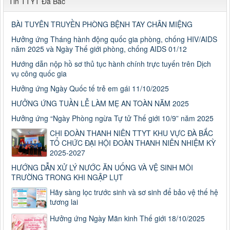
Tin TTYT Đà Bắc
BÀI TUYÊN TRUYỀN PHÒNG BỆNH TAY CHÂN MIỆNG
Hưởng ứng Tháng hành động quốc gia phòng, chống HIV/AIDS
năm 2025 và Ngày Thế giới phòng, chống AIDS 01/12
Hướng dẫn nộp hồ sơ thủ tục hành chính trực tuyến trên Dịch
vụ công quốc gia
Hưởng ứng Ngày Quốc tế trẻ em gái 11/10/2025
HƯỞNG ỨNG TUẦN LỄ LÀM MẸ AN TOÀN NĂM 2025
Hưởng ứng “Ngày Phòng ngừa Tự tử Thế giới 10/9” năm 2025
CHI ĐOÀN THANH NIÊN TTYT KHU VỰC ĐÀ BẮC
TỔ CHỨC ĐẠI HỘI ĐOÀN THANH NIÊN NHIỆM KỲ
2025-2027
HƯỚNG DẪN XỬ LÝ NƯỚC ĂN UỐNG VÀ VỆ SINH MÔI
Số: 187/CV-TTYT
TRƯỜNG TRONG KHI NGẬP LỤT
Đẩy nhanh tiến độ thực hiện Hồ sơ bệnh án điện tử
Hãy sàng lọc trước sinh và sơ sinh để bảo vệ thế hệ
Thời gian đăng: 11/10/2019
tương lai
Cách chặn 5 bệnh hô hấp dễ mắc
Hưởng ứng Ngày Mãn kinh Thế giới 18/10/2025
Cách chặn 5 bệnh hô hấp dễ mắc
Thời gian đăng: 11/10/2019