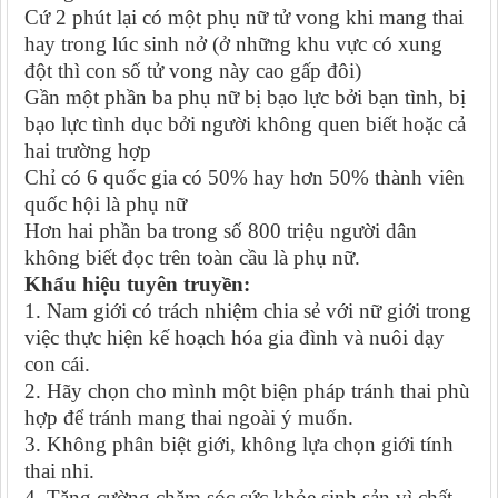
Cứ 2 phút lại có một phụ nữ tử vong khi mang thai
hay trong lúc sinh nở (ở những khu vực có xung
đột thì con số tử vong này cao gấp đôi)
Gần một phần ba phụ nữ bị bạo lực bởi bạn tình, bị
bạo lực tình dục bởi người không quen biết hoặc cả
hai trường hợp
Chỉ có 6 quốc gia có 50% hay hơn 50% thành viên
quốc hội là phụ nữ
Hơn hai phần ba trong số 800 triệu người dân
không biết đọc trên toàn cầu là phụ nữ.
Khẩu hiệu tuyên truyền:
1. Nam giới có trách nhiệm chia sẻ với nữ giới trong
việc thực hiện kế hoạch hóa gia đình và nuôi dạy
con cái.
2. Hãy chọn cho mình một biện pháp tránh thai phù
hợp để tránh mang thai ngoài ý muốn.
3. Không phân biệt giới, không lựa chọn giới tính
thai nhi.
4. Tăng cường chăm sóc sức khỏe sinh sản vì chất