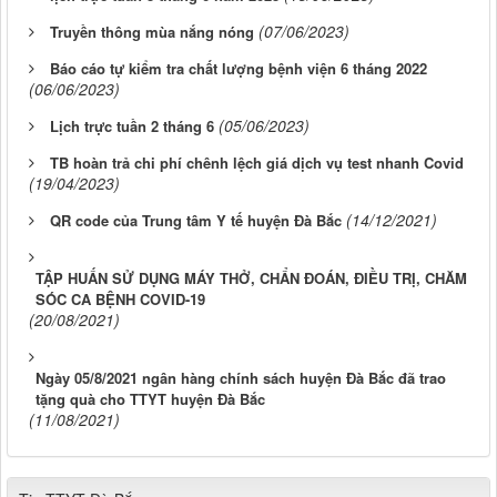
(07/06/2023)
Truyền thông mùa nắng nóng
Báo cáo tự kiểm tra chất lượng bệnh viện 6 tháng 2022
(06/06/2023)
(05/06/2023)
Lịch trực tuần 2 tháng 6
TB hoàn trả chi phí chênh lệch giá dịch vụ test nhanh Covid
(19/04/2023)
(14/12/2021)
QR code của Trung tâm Y tế huyện Đà Bắc
TẬP HUẤN SỬ DỤNG MÁY THỞ, CHẨN ĐOÁN, ĐIỀU TRỊ, CHĂM
SÓC CA BỆNH COVID-19
(20/08/2021)
Ngày 05/8/2021 ngân hàng chính sách huyện Đà Bắc đã trao
tặng quà cho TTYT huyện Đà Bắc
(11/08/2021)