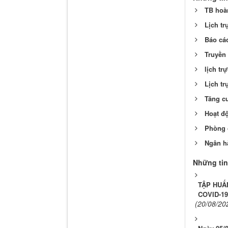
TB hoàn
Lịch tr
Báo cáo
Truyền
lịch tr
Lịch tr
Tăng c
Hoạt độ
Phòng 
Ngân h
Những tin
TẬP HUẤ
COVID-19
(20/08/20