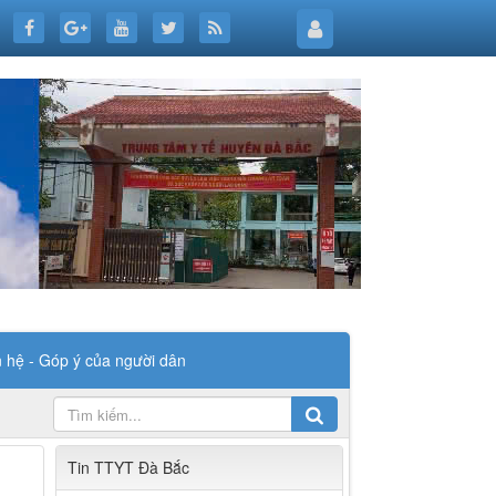
n hệ - Góp ý của người dân
Tin TTYT Đà Bắc