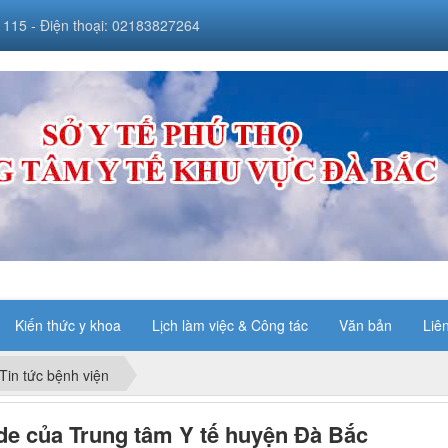
 115 - Điện thoại: 02183827264
Kiến thức y khoa
Lịch làm việc & Công tác
Văn bản
Liê
Tin tức bệnh viện
e của Trung tâm Y tế huyện Đà Bắc