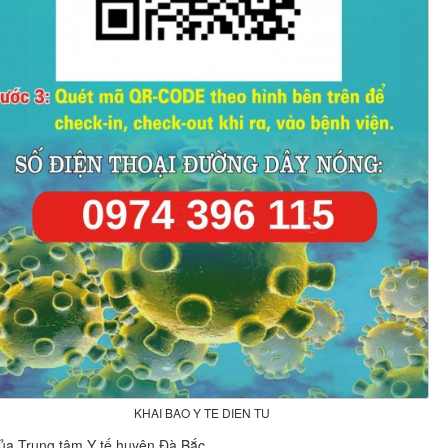
KHAI BAO Y TE DIEN TU
ủa Trung tâm Y tế huyện Đà Bắc