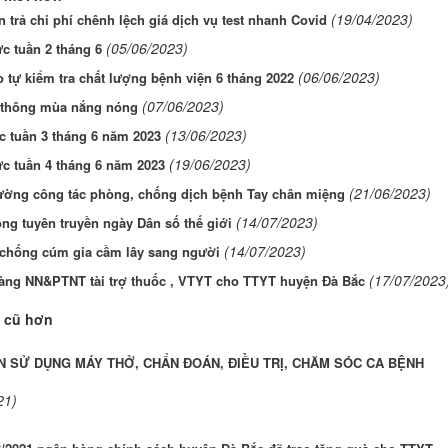
(19/04/2023)
 trả chi phí chênh lệch giá dịch vụ test nhanh Covid
(05/06/2023)
ực tuần 2 tháng 6
(06/06/2023)
 tự kiểm tra chất lượng bệnh viện 6 tháng 2022
(07/06/2023)
 thông mùa nắng nóng
(13/06/2023)
ực tuần 3 tháng 6 năm 2023
(19/06/2023)
ực tuần 4 tháng 6 năm 2023
(21/06/2023)
ường công tác phòng, chống dịch bệnh Tay chân miệng
(14/07/2023)
ng tuyên truyền ngày Dân số thế giới
(14/07/2023)
chống cúm gia cầm lây sang người
(17/07/2023
àng NN&PTNT tài trợ thuốc , VTYT cho TTYT huyện Đà Bắc
 cũ hơn
N SỬ DỤNG MÁY THỞ, CHẨN ĐOÁN, ĐIỀU TRỊ, CHĂM SÓC CA BỆNH
21)