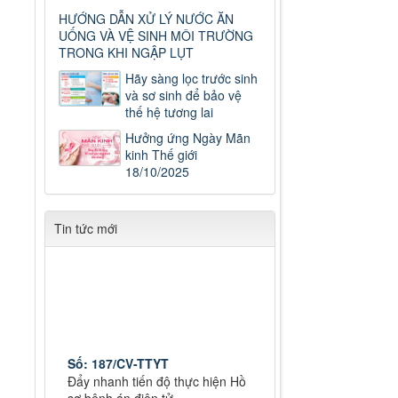
HƯỚNG DẪN XỬ LÝ NƯỚC ĂN
UỐNG VÀ VỆ SINH MÔI TRƯỜNG
TRONG KHI NGẬP LỤT
Hãy sàng lọc trước sinh
và sơ sinh để bảo vệ
thế hệ tương lai
Hưởng ứng Ngày Mãn
kinh Thế giới
18/10/2025
Tin tức mới
Số: 187/CV-TTYT
Đẩy nhanh tiến độ thực hiện Hồ
sơ bệnh án điện tử
Thời gian đăng: 11/10/2019