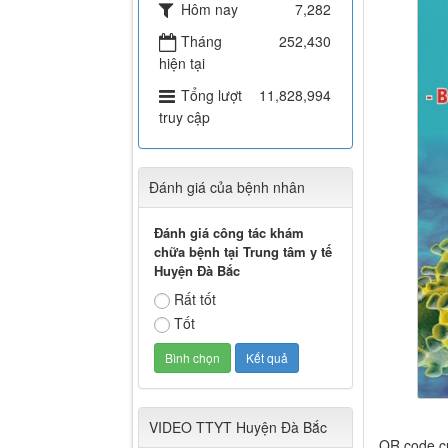
Hôm nay
7,282
Tháng
252,430
hiện tại
Tổng lượt
11,828,994
truy cập
Đánh giá của bệnh nhân
Đánh giá công tác khám
chữa bệnh tại Trung tâm y tế
Huyện Đà Bắc
Rất tốt
Tốt
VIDEO TTYT Huyện Đà Bắc
QR code c