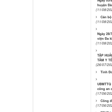
Ngày 05/
huyện Đà
(11/08/20
Cán bộ 
(11/08/20
Ngày 28/7
viện Đa k
(11/08/20
TẬP HUẤ
TÂM Y T
(26/07/20
Tỉnh Đo
UBMTTQ V
công an q
(17/06/20
Công đ
(17/06/20