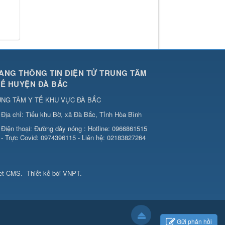
Cách chặn 5 bệnh hô hấp dễ
mắc
Thời gian đăng: 11/10/2019
Tiếp tục tăng cường công tác
lãnh, chỉ đạo phòng,
Tiếp tục tăng cường công tác
ANG THÔNG TIN ĐIỆN TỬ TRUNG TÂM
lãnh, chỉ đạo phòng, chống dịch
TẾ HUYỆN ĐÀ BẮC
tả lợn châu Phi
Thời gian đăng: 11/10/2019
NG TÂM Y TẾ KHU VỰC ĐÀ BẮC
Địa chỉ:
Tiểu khu Bờ, xã Đà Bắc, Tỉnh Hòa Bình
Điện thoại:
Đường dây nóng : Hotline: 0966861515
- Trực Covid: 0974396115 - Liên hệ: 02183827264
et CMS
.
Thiết kế bởi VNPT.
Gửi phản hồi