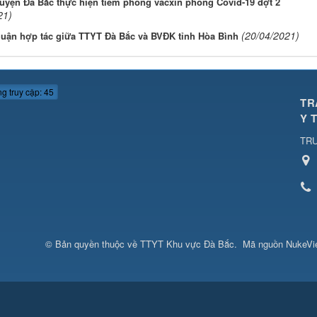
uyện Đà Bắc thực hiện tiêm phòng văcxin phòng Covid-19 đợt 2
21)
(20/04/2021)
huận hợp tác giữa TTYT Đà Bắc và BVĐK tỉnh Hòa Bình
g truy cập: 45
TR
Y 
TRU
© Bản quyền thuộc về
TTYT Khu vực Đà Bắc
.
Mã nguồn
NukeVi