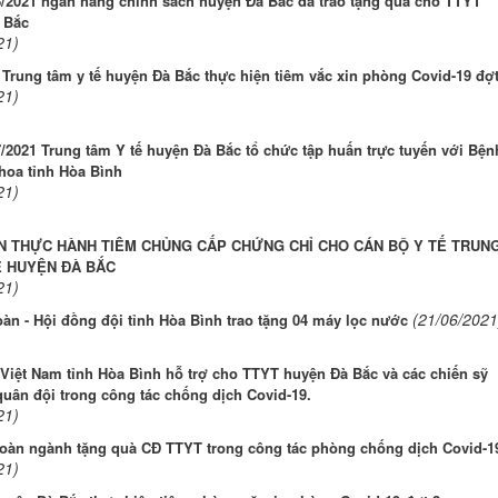
8/2021 ngân hàng chính sách huyện Đà Bắc đã trao tặng quà cho TTYT
 Bắc
21)
Trung tâm y tế huyện Đà Bắc thực hiện tiêm vắc xin phòng Covid-19 đợt
21)
/2021 Trung tâm Y tế huyện Đà Bắc tổ chức tập huấn trực tuyến với Bện
hoa tỉnh Hòa Bình
21)
N THỰC HÀNH TIÊM CHỦNG CẤP CHỨNG CHỈ CHO CÁN BỘ Y TẾ TRUN
Ế HUYỆN ĐÀ BẮC
21)
(21/06/2021
àn - Hội đồng đội tỉnh Hòa Bình trao tặng 04 máy lọc nước
iệt Nam tỉnh Hòa Bình hỗ trợ cho TTYT huyện Đà Bắc và các chiến sỹ
uân đội trong công tác chống dịch Covid-19.
21)
oàn ngành tặng quà CĐ TTYT trong công tác phòng chống dịch Covid-1
21)