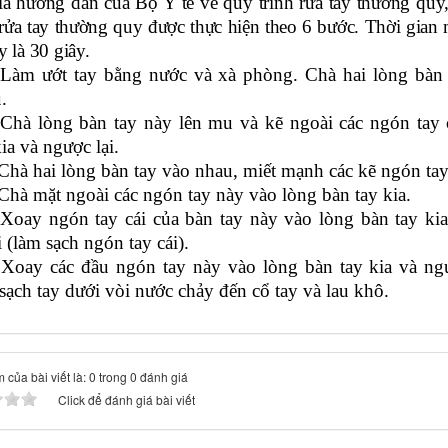
là hướng dẫn của Bộ Y tế về quy trình rửa tay thường quy
c rửa tay thường quy được thực hiện theo 6 bước. Thời gian
y là 30 giây.
Làm ướt tay bằng nước và xà phòng. Chà hai lòng bàn 
.
Chà lòng bàn tay này lên mu và kẽ ngoài các ngón tay 
ia và ngược lại.
Chà hai lòng bàn tay vào nhau, miết mạnh các kẽ ngón tay
Chà mặt ngoài các ngón tay này vào lòng bàn tay kia.
Xoay ngón tay cái của bàn tay này vào lòng bàn tay kia
 (làm sạch ngón tay cái).
Xoay các đầu ngón tay này vào lòng bàn tay kia và ng
 sạch tay dưới vòi nước chảy đến cổ tay và lau khô.
 của bài viết là: 0 trong 0 đánh giá
Click để đánh giá bài viết