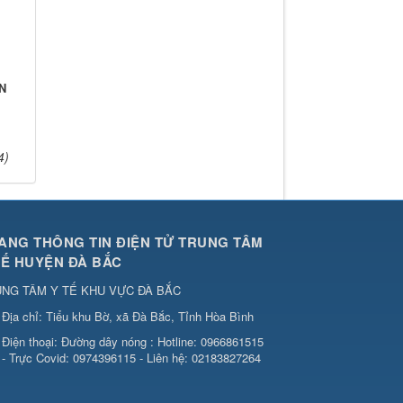
N
4)
ANG THÔNG TIN ĐIỆN TỬ TRUNG TÂM
TẾ HUYỆN ĐÀ BẮC
NG TÂM Y TẾ KHU VỰC ĐÀ BẮC
Địa chỉ:
Tiểu khu Bờ, xã Đà Bắc, Tỉnh Hòa Bình
Điện thoại:
Đường dây nóng : Hotline: 0966861515
- Trực Covid: 0974396115 - Liên hệ: 02183827264