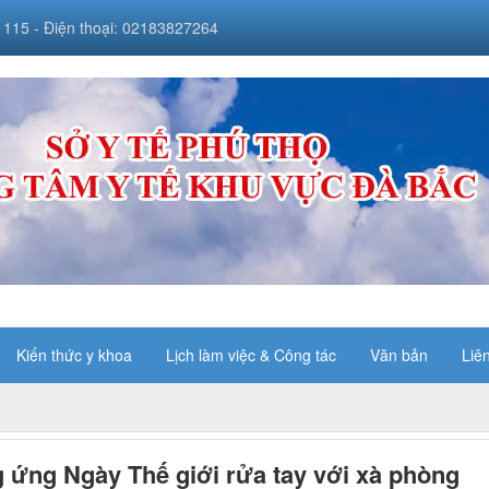
 115 - Điện thoại: 02183827264
Kiến thức y khoa
Lịch làm việc & Công tác
Văn bản
Liê
ứng Ngày Thế giới rửa tay với xà phòng