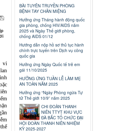
BÀI TUYÊN TRUYỀN PHÒNG
BỆNH TAY CHÂN MIỆNG
Hưởng ứng Tháng hành động quốc
gia phòng, chống HIV/AIDS năm
ịp
2025 và Ngày Thế giới phòng,
ới
chống AIDS 01/12
Hướng dẫn nộp hồ sơ thủ tục hành
chính trực tuyến trên Dịch vụ công
quốc gia
 vi
Hưởng ứng Ngày Quốc tế trẻ em
gái 11/10/2025
lan
inh
HƯỞNG ỨNG TUẦN LỄ LÀM MẸ
AN TOÀN NĂM 2025
hoặc
iên
Hưởng ứng “Ngày Phòng ngừa Tự
tử Thế giới 10/9” năm 2025
iểm
chặn
CHI ĐOÀN THANH
NIÊN TTYT KHU VỰC
gần
ĐÀ BẮC TỔ CHỨC ĐẠI
iễm
HỘI ĐOÀN THANH NIÊN NHIỆM
thể
KỲ 2025-2027