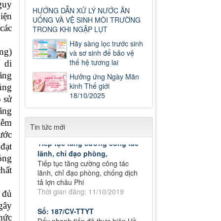
nguy
HƯỚNG DẪN XỬ LÝ NƯỚC ĂN
iện
UỐNG VÀ VỆ SINH MÔI TRƯỜNG
các
TRONG KHI NGẬP LỤT
Số: 187/CV-TTYT
Hãy sàng lọc trước sinh
Đẩy nhanh tiến độ thực hiện Hồ
ng)
và sơ sinh để bảo vệ
sơ bệnh án điện tử
thế hệ tương lai
 di
Thời gian đăng: 11/10/2019
ăng
Hưởng ứng Ngày Mãn
Cách chặn 5 bệnh hô hấp dễ
kinh Thế giới
úng
mắc
18/10/2025
ó sử
Cách chặn 5 bệnh hô hấp dễ
mắc
ằng
Thời gian đăng: 11/10/2019
iễm
Tin tức mới
Tiếp tục tăng cường công tác
ước
lãnh, chỉ đạo phòng,
đạt
Tiếp tục tăng cường công tác
óng
lãnh, chỉ đạo phòng, chống dịch
chất
tả lợn châu Phi
Thời gian đăng: 11/10/2019
y đủ
Số: 187/CV-TTYT
gây
Đẩy nhanh tiến độ thực hiện Hồ
thức