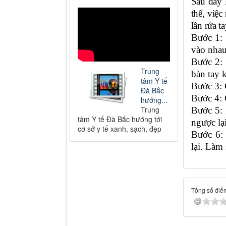
Sau đây 
thể, việ
lần rửa ta
Bước 1: 
vào nhau
Bước 2: 
Trung
bàn tay k
tâm Y tế
Bước 3: 
Đà Bắc
Bước 4: 
hướng...
Trung
Bước 5: 
tâm Y tế Đà Bắc hướng tới
ngược lại
cơ sở y tế xanh, sạch, đẹp
Bước 6: 
lại. Làm
Tổng số điểm