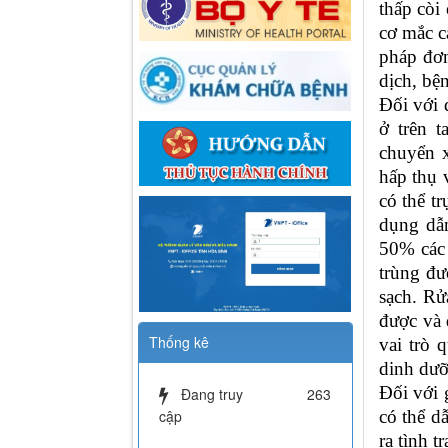
thấp còi
cơ mắc c
pháp đơn
dịch, bệ
Đối với 
ở trên 
chuyển 
hấp thụ 
có thể t
dụng dẫn
50% các 
trùng đư
sạch. Rử
được và 
Thống kê
vai trò 
dinh dưỡ
Đối với 
Đang truy
263
cập
có thể d
ra tình t