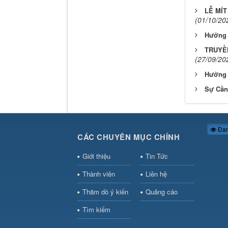
LỄ MÍT
(01/10/20
Hưởng 
TRUYỀ
(27/09/20
Hưởng ứ
Sự Cần
Đan
CÁC CHUYÊN MỤC CHÍNH
Giới thiệu
Tin Tức
Thành viên
Liên hệ
Thăm dò ý kiến
Quảng cáo
Tìm kiếm