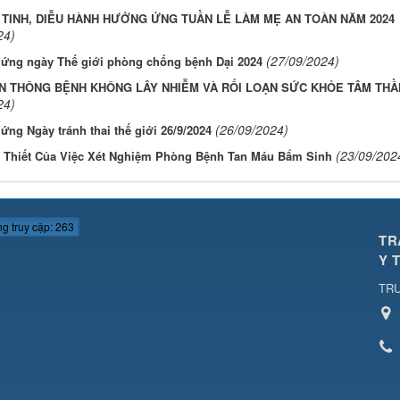
 TINH, DIỄU HÀNH HƯỞNG ỨNG TUẦN LỄ LÀM MẸ AN TOÀN NĂM 2024
24)
(27/09/2024)
ứng ngày Thế giới phòng chống bệnh Dại 2024
N THÔNG BỆNH KHÔNG LÂY NHIỄM VÀ RỐI LOẠN SỨC KHỎE TÂM THẦ
24)
(26/09/2024)
ng Ngày tránh thai thế giới 26/9/2024
(23/09/202
 Thiết Của Việc Xét Nghiệm Phòng Bệnh Tan Máu Bẩm Sinh
g truy cập: 263
TR
Y 
TRU