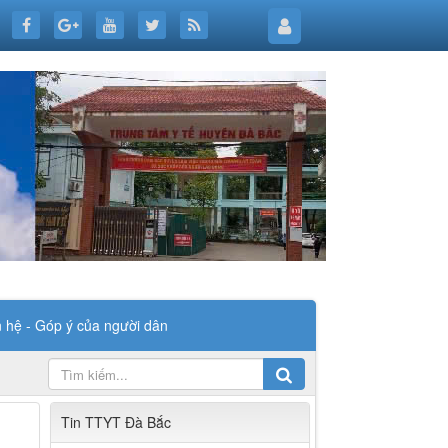
n hệ - Góp ý của người dân
Tin TTYT Đà Bắc