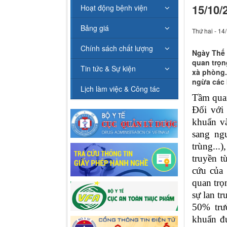
15/10/
Hoạt động bệnh viện
Bảng giá
Thứ hai - 14
Chính sách chất lượng
Ngày Thế 
quan trọn
Tin tức & Sự kiện
xà phòng.
ngừa các 
Lịch làm việc & Công tác
Tầm quan
Đối với
khuẩn và
sang ngư
trùng...
truyền t
cứu của 
quan trọ
sự lan t
50% trư
khuẩn đ