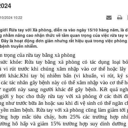
2024
/10/2024 10:22
giới Rửa tay với Xà phòng, diễn ra vào ngày 15/10 hàng năm, là d
g nhằm nâng cao nhận thức về tầm quan trọng của việc rửa tay v
 Đây là hoạt động đơn giản nhưng rất hiệu quả trong việc phòng
bệnh truyền nhiễm.
 trọng của rửa tay bằng xà phòng
 sức khỏe: Rửa tay bằng xà phòng có tác dụng loại bỏ
 vi rút trước khi chúng xâm nhập vào cơ thể hoặc lây 
ời khác.Khi tay bị nhiễm bẩn (vi khuẩn, vi rút, ký s
), các tác nhân gây bệnh này có thể xâm nhập vào cơ thể 
ừ người này sang người khác để gây bệnh. Kết quả ngh
giới y học cho thấy rửa tay với xà phòng ở các thời đ
ng như trước bữa ăn hoặc sau khi đi vệ sinh có thể ngăn 
ruyền mầm bệnh. Rửa tay với xà phòng cũng làm giảm tới 
ờng hợp mắc tiêu chảy, hơn 25% các trường hợp nh
ường hô hấp và giảm 15% trường hợp suy dinh dưỡng 