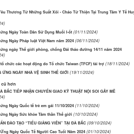
Yêu Thương Từ Những Suất Xôi - Cháo Từ Thiện Tại Trung Tâm Y Tế Hu
24)
(01/11/2024)
ứng Ngày Toàn Dân Sử Dụng Muối I-ốt
(06/11/2024)
ứng Ngày Pháp luật Việt Nam năm 2024
ứng ngày Thế giới phòng, chống Đái tháo đường 14/11 năm 2024
24)
(18/11/2024)
tổ chức các hoạt động do Tổ chức Taiwan (TFCF) tài trợ
(19/11/2024)
 ỨNG NGÀY NHÀ VỆ SINH THẾ GIỚI
 cũ hơn
À BẮC TIẾP NHẬN CHUYỂN GIAO KỸ THUẬT NỘI SOI GÂY MÊ
24)
(11/10/2024)
ứng Ngày Quốc tế trẻ em gái 11/10/2024
(10/10/2024)
ứng Ngày Sức khỏe Tâm thần Thế giới
(09/10/2024)
ẤN ĐÀO TẠO “TIỂU GIẢNG VIÊN” TẠI ĐÀ BẮC
(01/10/2024)
Ứng Ngày Quốc Tế Người Cao Tuổi Năm 2024