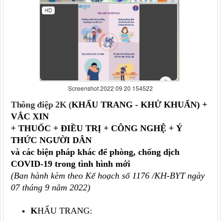
Screenshot 2022 09 20 154522
Thông
điệp
2K (
KHẨU TRANG
-
KHỬ KHUẨN)
+
VẮC XIN
+ THUỐC + ĐIỀU TRỊ + CÔNG NGHỆ + Ý
THỨC NGƯỜI DÂN
và các biện pháp khác
để phòng, chống dịch
COVID-19 trong tình hình mới
(Ban hành kèm theo Kế hoạch số 1176 /KH-BYT ngày
07 tháng 9 năm 2022)
K
HẨU TRANG: