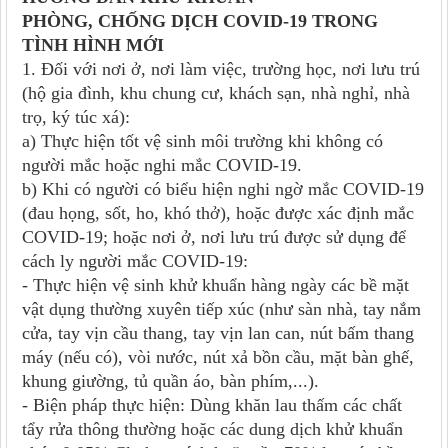
PHÒNG, CHỐNG DỊCH COVID-19
TRONG
TÌNH HÌNH MỚI
1. Đối với nơi ở, nơi làm việc, trường học, nơi lưu trú
(hộ gia đình, khu chung cư, khách sạn, nhà nghỉ, nhà
trọ, ký túc xá):
a) Thực hiện tốt vệ sinh môi trường khi không có
người mắc hoặc nghi mắc COVID-19.
b) Khi có người có biểu hiện nghi ngờ mắc COVID-19
(đau họng, sốt, ho, khó thở), hoặc được xác định mắc
COVID-19; hoặc nơi ở, nơi lưu trú được sử dụng để
cách ly người mắc COVID-19:
- Thực hiện vệ sinh khử khuẩn hàng ngày các bề mặt
vật dụng thường xuyên tiếp xúc (như sàn nhà, tay nắm
cửa, tay vịn cầu thang, tay vịn lan can, nút bấm thang
máy (nếu có), vòi nước, nút xả bồn cầu, mặt bàn ghế,
khung giường, tủ quần áo, bàn phím
,
...).
- Biện pháp thực hiện:
Dùng khăn lau thấm các chất
tẩy rửa thông thường hoặc các dung dịch khử khuẩn