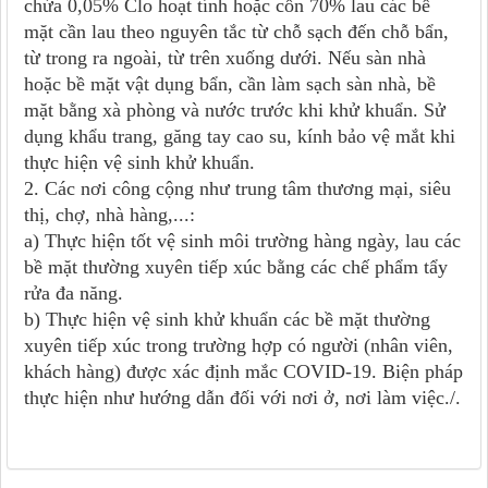
chứa 0,
05
% Clo hoạt tính hoặc cồn 70% lau các bề
mặt cần lau theo nguyên tắc từ chỗ sạch đến chỗ bẩn,
từ trong ra ngoài, từ trên xuống dưới. Nếu sàn nhà
hoặc bề mặt vật dụng bẩn, cần làm sạch sàn nhà, bề
mặt bằng xà phòng và nước trước khi khử khuẩn. Sử
dụng khẩu trang, găng tay cao su, kính bảo vệ mắt khi
thực hiện vệ sinh khử khuẩn.
2. C
ác nơi công cộng như trung tâm thương mại, siêu
thị, chợ, nhà hàng
,
...:
a) Thực hiện tốt vệ sinh môi trường hàng ngày, lau các
bề mặt thường xuyên tiếp xúc bằng các chế phẩm tẩy
rửa đa năng.
b) Thực hiện vệ sinh khử khuẩn các bề mặt thường
xuyên tiếp xúc trong trường hợp có người (nhân viên,
khách hàng) được xác định mắc COVID-19. Biện pháp
thực hiện như hướng dẫn đối với nơi ở, nơi làm việc./.