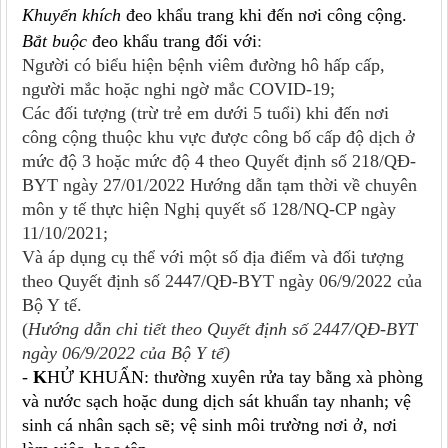
Khuyến khích
đeo khẩu trang khi đến
nơi công cộng
.
Bắt buộc
đeo khẩu trang đối với
:
Người có biểu hiện bệnh viêm đường hô hấp cấp,
người mắc hoặc nghi ngờ mắc COVID-19;
Các đối tượng (trừ trẻ em dưới 5 tuổi) khi đến nơi
công cộng thuộc khu vực được công bố cấp độ dịch ở
mức độ 3 hoặc mức độ 4 theo Quyết định số 218/QĐ-
BYT ngày 27/01/2022 Hướng dẫn tạm thời về chuyên
môn y tế thực hiện Nghị quyết số 128/NQ-CP ngày
11/10/2021;
Và áp dụng cụ thể với một số địa điểm và đối tượng
theo Quyết định số 2447/QĐ-BYT ngày 06/9/2022 của
Bộ Y tế.
(
Hướng dẫn chi tiết
theo Quyết định số 2447/QĐ-BYT
ngày 06/9/2022 của Bộ Y tế)
-
K
HỬ KHUẨN: thường xuyên rửa tay bằng xà phòng
và nước sạch hoặc dung dịch sát khuẩn tay nhanh; vệ
sinh cá nhân sạch sẽ; vệ sinh môi trường nơi ở, nơi