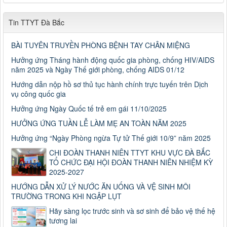
Tin TTYT Đà Bắc
BÀI TUYÊN TRUYỀN PHÒNG BỆNH TAY CHÂN MIỆNG
Hưởng ứng Tháng hành động quốc gia phòng, chống HIV/AIDS
năm 2025 và Ngày Thế giới phòng, chống AIDS 01/12
Hướng dẫn nộp hồ sơ thủ tục hành chính trực tuyến trên Dịch
vụ công quốc gia
Hưởng ứng Ngày Quốc tế trẻ em gái 11/10/2025
HƯỞNG ỨNG TUẦN LỄ LÀM MẸ AN TOÀN NĂM 2025
Hưởng ứng “Ngày Phòng ngừa Tự tử Thế giới 10/9” năm 2025
CHI ĐOÀN THANH NIÊN TTYT KHU VỰC ĐÀ BẮC
TỔ CHỨC ĐẠI HỘI ĐOÀN THANH NIÊN NHIỆM KỲ
2025-2027
HƯỚNG DẪN XỬ LÝ NƯỚC ĂN UỐNG VÀ VỆ SINH MÔI
TRƯỜNG TRONG KHI NGẬP LỤT
Số: 187/CV-TTYT
Hãy sàng lọc trước sinh và sơ sinh để bảo vệ thế hệ
Đẩy nhanh tiến độ thực hiện Hồ sơ bệnh án điện tử
tương lai
Thời gian đăng: 11/10/2019