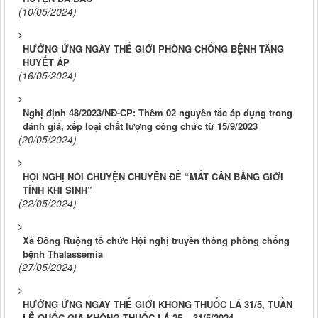
(10/05/2024)
HƯỞNG ỨNG NGÀY THẾ GIỚI PHÒNG CHỐNG BỆNH TĂNG
HUYẾT ÁP
(16/05/2024)
Nghị định 48/2023/NĐ-CP: Thêm 02 nguyên tắc áp dụng trong
đánh giá, xếp loại chất lượng công chức từ 15/9/2023
(20/05/2024)
HỘI NGHỊ NÓI CHUYỆN CHUYÊN ĐỀ “MẤT CÂN BẰNG GIỚI
TÍNH KHI SINH”
(22/05/2024)
Xã Đồng Ruộng tổ chức Hội nghị truyền thông phòng chống
bệnh Thalassemia
(27/05/2024)
HƯỞNG ỨNG NGÀY THẾ GIỚI KHÔNG THUỐC LÁ 31/5, TUẦN
LỄ QUỐC GIA KHÔNG THUỐC LÁ 25 – 31/5/2024