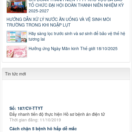
TỔ CHỨC ĐẠI HỘI ĐOÀN THANH NIÊN NHIỆM KỲ
2025-2027
HƯỚNG DẪN XỬ LÝ NƯỚC ĂN UỐNG VÀ VỆ SINH MÔI
TRƯỜNG TRONG KHI NGẬP LỤT
Hãy sàng lọc trước sinh và sơ sinh để bảo vệ thế hệ
tương lai
Hưởng ứng Ngày Mãn kinh Thế giới 18/10/2025
Tin tức mới
Số: 187/CV-TTYT
Đẩy nhanh tiến độ thực hiện Hồ sơ bệnh án điện tử
Thời gian đăng: 11/10/2019
Cách chặn 5 bệnh hô hấp dễ mắc
Cách chặn 5 bệnh hô hấp dễ mắc