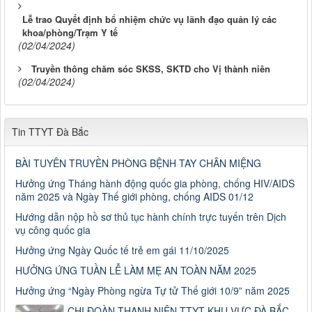
Lễ trao Quyết định bổ nhiệm chức vụ lãnh đạo quản lý các
khoa/phòng/Trạm Y tế
(02/04/2024)
Truyền thông chăm sóc SKSS, SKTD cho Vị thành niên
(02/04/2024)
Tin TTYT Đà Bắc
BÀI TUYÊN TRUYỀN PHÒNG BỆNH TAY CHÂN MIỆNG
Hưởng ứng Tháng hành động quốc gia phòng, chống HIV/AIDS
năm 2025 và Ngày Thế giới phòng, chống AIDS 01/12
Hướng dẫn nộp hồ sơ thủ tục hành chính trực tuyến trên Dịch
vụ công quốc gia
Hưởng ứng Ngày Quốc tế trẻ em gái 11/10/2025
HƯỞNG ỨNG TUẦN LỄ LÀM MẸ AN TOÀN NĂM 2025
Hưởng ứng “Ngày Phòng ngừa Tự tử Thế giới 10/9” năm 2025
CHI ĐOÀN THANH NIÊN TTYT KHU VỰC ĐÀ BẮC