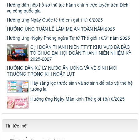
Hướng dẫn nộp hồ sơ thủ tục hành chính trực tuyến trên Dịch
vụ công quốc gia
Hưởng ứng Ngày Quốc tế trẻ em gái 11/10/2025
HƯỞNG ỨNG TUẦN LỄ LÀM MẸ AN TOÀN NĂM 2025
Hưởng ứng “Ngày Phòng ngừa Tự tử Thế giới 10/9” năm 2025
CHI ĐOÀN THANH NIÊN TTYT KHU VỰC ĐÀ BẮC
TỔ CHỨC ĐẠI HỘI ĐOÀN THANH NIÊN NHIỆM KỲ
2025-2027
HƯỚNG DẪN XỬ LÝ NƯỚC ĂN UỐNG VÀ VỆ SINH MÔI
TRƯỜNG TRONG KHI NGẬP LỤT
Số: 187/CV-TTYT
Đẩy nhanh tiến độ thực hiện Hồ sơ bệnh án điện tử
Hãy sàng lọc trước sinh và sơ sinh để bảo vệ thế hệ
Thời gian đăng: 11/10/2019
tương lai
Cách chặn 5 bệnh hô hấp dễ mắc
Hưởng ứng Ngày Mãn kinh Thế giới 18/10/2025
Cách chặn 5 bệnh hô hấp dễ mắc
Thời gian đăng: 11/10/2019
Tiếp tục tăng cường công tác lãnh, chỉ đạo phòng,
Tiếp tục tăng cường công tác lãnh, chỉ đạo phòng, chống
Tin tức mới
dịch tả lợn châu Phi
Thời gian đăng: 11/10/2019