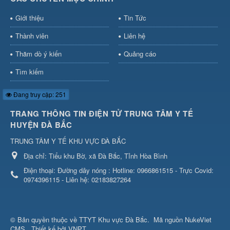
Giới thiệu
Tin Tức
Thành viên
Liên hệ
Thăm dò ý kiến
Quảng cáo
Tìm kiếm
Đang truy cập: 251
TRANG THÔNG TIN ĐIỆN TỬ TRUNG TÂM Y TẾ
HUYỆN ĐÀ BẮC
TRUNG TÂM Y TẾ KHU VỰC ĐÀ BẮC
Địa chỉ:
Tiểu khu Bờ, xã Đà Bắc, Tỉnh Hòa Bình
Điện thoại:
Đường dây nóng : Hotline: 0966861515 - Trực Covid:
0974396115 - Liên hệ: 02183827264
© Bản quyền thuộc về
TTYT Khu vực Đà Bắc
.
Mã nguồn
NukeViet
CMS
.
Thiết kế bởi VNPT.