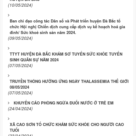
(10/05/2024)
Ban chỉ đạo công tác Dân số và Phát triển huyện Đà Bắc tổ
chức Hội nghị Chiến dịch cung cấp dịch vụ kế hoạch hoá gia
đình/ Sức khoẻ sinh sản năm 2024.
(09/05/2024)
TTYT HUYỆN ĐÀ BẮC KHÁM SƠ TUYỂN SỨC KHỎE TUYỂN
SINH QUÂN SỰ NĂM 2024
(07/05/2024)
TRUYỀN THÔNG HƯỞNG ỨNG NGÀY THALASSEMIA THẾ GIỚI
08/05/2024
(07/05/2024)
KHUYẾN CÁO PHÒNG NGỪA ĐUỐI NƯỚC Ở TRẺ EM
(24/04/2024)
XÃ CAO SƠN TỔ CHỨC KHÁM SỨC KHỎE CHO NGƯỜI CAO
TUỔI
(23/04/2024)