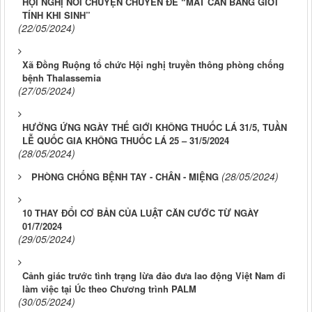
HỘI NGHỊ NÓI CHUYỆN CHUYÊN ĐỀ “MẤT CÂN BẰNG GIỚI
TÍNH KHI SINH”
(22/05/2024)
Xã Đồng Ruộng tổ chức Hội nghị truyền thông phòng chống
bệnh Thalassemia
(27/05/2024)
HƯỞNG ỨNG NGÀY THẾ GIỚI KHÔNG THUỐC LÁ 31/5, TUẦN
LỄ QUỐC GIA KHÔNG THUỐC LÁ 25 – 31/5/2024
(28/05/2024)
(28/05/2024)
PHÒNG CHỐNG BỆNH TAY - CHÂN - MIỆNG
10 THAY ĐỔI CƠ BẢN CỦA LUẬT CĂN CƯỚC TỪ NGÀY
01/7/2024
(29/05/2024)
Cảnh giác trước tình trạng lừa đảo đưa lao động Việt Nam đi
làm việc tại Úc theo Chương trình PALM
(30/05/2024)