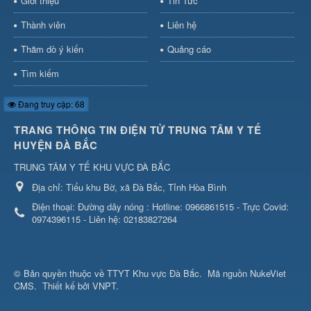
Giới thiệu
Tin Tức
Thành viên
Liên hệ
Thăm dò ý kiến
Quảng cáo
Tìm kiếm
Đang truy cập: 68
TRANG THÔNG TIN ĐIỆN TỬ TRUNG TÂM Y TẾ
HUYỆN ĐÀ BẮC
TRUNG TÂM Y TẾ KHU VỰC ĐÀ BẮC
Địa chỉ:
Tiểu khu Bờ, xã Đà Bắc, Tỉnh Hòa Bình
Điện thoại:
Đường dây nóng : Hotline: 0966861515 - Trực Covid:
0974396115 - Liên hệ: 02183827264
© Bản quyền thuộc về
TTYT Khu vực Đà Bắc
.
Mã nguồn
NukeViet
CMS
.
Thiết kế bởi VNPT.