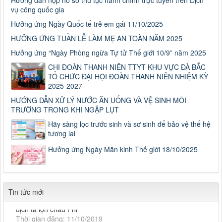
Hướng dẫn nộp hồ sơ thủ tục hành chính trực tuyến trên Dịch
vụ công quốc gia
Hưởng ứng Ngày Quốc tế trẻ em gái 11/10/2025
HƯỞNG ỨNG TUẦN LỄ LÀM MẸ AN TOÀN NĂM 2025
Hưởng ứng “Ngày Phòng ngừa Tự tử Thế giới 10/9” năm 2025
CHI ĐOÀN THANH NIÊN TTYT KHU VỰC ĐÀ BẮC
TỔ CHỨC ĐẠI HỘI ĐOÀN THANH NIÊN NHIỆM KỲ
2025-2027
HƯỚNG DẪN XỬ LÝ NƯỚC ĂN UỐNG VÀ VỆ SINH MÔI
TRƯỜNG TRONG KHI NGẬP LỤT
Số: 187/CV-TTYT
Hãy sàng lọc trước sinh và sơ sinh để bảo vệ thế hệ
Đẩy nhanh tiến độ thực hiện Hồ sơ bệnh án điện tử
tương lai
Thời gian đăng: 11/10/2019
Hưởng ứng Ngày Mãn kinh Thế giới 18/10/2025
Cách chặn 5 bệnh hô hấp dễ mắc
Cách chặn 5 bệnh hô hấp dễ mắc
Thời gian đăng: 11/10/2019
Tiếp tục tăng cường công tác lãnh, chỉ đạo phòng,
Tin tức mới
Tiếp tục tăng cường công tác lãnh, chỉ đạo phòng, chống
dịch tả lợn châu Phi
Thời gian đăng: 11/10/2019