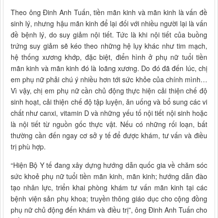
Theo ông Đinh Anh Tuấn, tiền mãn kinh và mãn kinh là vấn đề
sinh lý, nhưng hậu mãn kinh để lại đối với nhiều người lại là vấn
đề bệnh lý, do suy giảm nội tiết. Tức là khi nội tiết của buồng
trứng suy giảm sẽ kéo theo những hệ lụy khác như tim mạch,
hệ thống xương khớp, đặc biệt, điển hình ở phụ nữ tuổi tiền
mãn kinh và mãn kinh đó là loãng xương. Do đó đã đến lúc, chị
em phụ nữ phải chú ý nhiều hơn tới sức khỏe của chính mình…
Vì vậy, chị em phụ nữ cần chủ động thực hiện cải thiện chế độ
sinh hoạt, cải thiện chế độ tập luyện, ăn uống và bổ sung các vi
chất như canxi, vitamin D và những yếu tố nội tiết nội sinh hoặc
là nội tiết từ nguồn gốc thực vật. Nếu có những rối loạn, bất
thường cần đến ngay cơ sở y tế để được khám, tư vấn và điều
trị phù hợp.
“Hiện Bộ Y tế đang xây dựng hướng dẫn quốc gia về chăm sóc
sức khoẻ phụ nữ tuổi tiền mãn kinh, mãn kinh; hướng dẫn đào
tạo nhân lực, triển khai phòng khám tư vấn mãn kinh tại các
bệnh viện sản phụ khoa; truyền thông giáo dục cho cộng đồng
phụ nữ chủ động đến khám và điều trị”, ông Đinh Anh Tuấn cho