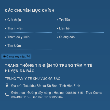
CÁC CHUYÊN MỤC CHÍNH
Giới thiệu
Tin Tức
Thành viên
Liên hệ
Thăm dò ý kiến
Quảng cáo
Tìm kiếm
Đang truy cập: 74
TRANG THÔNG TIN ĐIỆN TỬ TRUNG TÂM Y TẾ
HUYỆN ĐÀ BẮC
TRUNG TÂM Y TẾ KHU VỰC ĐÀ BẮC
Địa chỉ:
Tiểu khu Bờ, xã Đà Bắc, Tỉnh Hòa Bình
Điện thoại:
Đường dây nóng : Hotline: 0966861515 - Trực Covid:
0974396115 - Liên hệ: 02183827264