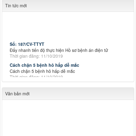
Tin tức mới
Số: 187/CV-TTYT
Đẩy nhanh tiến độ thực hiện Hồ sơ bệnh án điện tử
Thời gian đăng: 11/10/2019
Cách chặn 5 bệnh hô hấp dễ mắc
Cách chặn 5 bệnh hô hấp dễ mắc
Thời gian đăng: 11/10/2019
Tiếp tục tăng cường công tác lãnh, chỉ đạo phòng,
Tiếp tục tăng cường công tác lãnh, chỉ đạo phòng, chống
Văn bản mới
dịch tả lợn châu Phi
Thời gian đăng: 11/10/2019
Số: 187/CV-TTYT
Đẩy nhanh tiến độ thực hiện Hồ sơ bệnh án điện tử
Thời gian đăng: 11/10/2019
Cách chặn 5 bệnh hô hấp dễ mắc