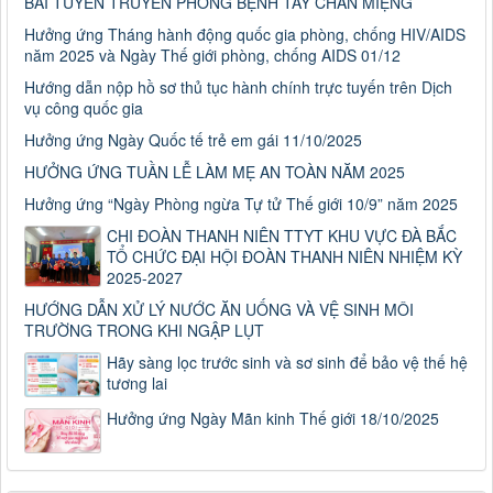
BÀI TUYÊN TRUYỀN PHÒNG BỆNH TAY CHÂN MIỆNG
Hưởng ứng Tháng hành động quốc gia phòng, chống HIV/AIDS
năm 2025 và Ngày Thế giới phòng, chống AIDS 01/12
Hướng dẫn nộp hồ sơ thủ tục hành chính trực tuyến trên Dịch
vụ công quốc gia
Hưởng ứng Ngày Quốc tế trẻ em gái 11/10/2025
HƯỞNG ỨNG TUẦN LỄ LÀM MẸ AN TOÀN NĂM 2025
Hưởng ứng “Ngày Phòng ngừa Tự tử Thế giới 10/9” năm 2025
CHI ĐOÀN THANH NIÊN TTYT KHU VỰC ĐÀ BẮC
TỔ CHỨC ĐẠI HỘI ĐOÀN THANH NIÊN NHIỆM KỲ
2025-2027
HƯỚNG DẪN XỬ LÝ NƯỚC ĂN UỐNG VÀ VỆ SINH MÔI
TRƯỜNG TRONG KHI NGẬP LỤT
Hãy sàng lọc trước sinh và sơ sinh để bảo vệ thế hệ
tương lai
Hưởng ứng Ngày Mãn kinh Thế giới 18/10/2025