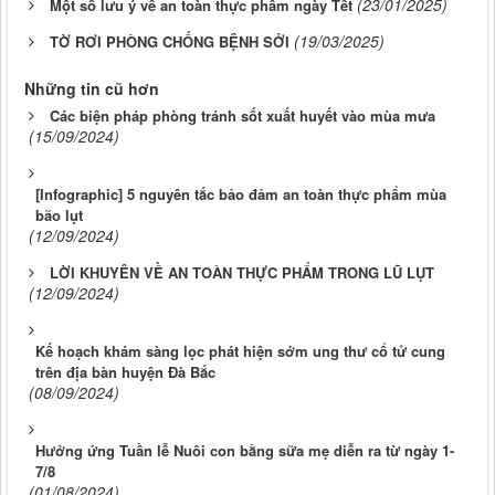
(23/01/2025)
Một số lưu ý về an toàn thực phẩm ngày Tết
(19/03/2025)
TỜ RƠI PHÒNG CHỐNG BỆNH SỞI
Những tin cũ hơn
Các biện pháp phòng tránh sốt xuất huyết vào mùa mưa
(15/09/2024)
[Infographic] 5 nguyên tắc bảo đảm an toàn thực phẩm mùa
bão lụt
(12/09/2024)
LỜI KHUYÊN VỀ AN TOÀN THỰC PHẨM TRONG LŨ LỤT
(12/09/2024)
Kế hoạch khám sàng lọc phát hiện sớm ung thư cổ tử cung
trên địa bàn huyện Đà Bắc
(08/09/2024)
Hưởng ứng Tuần lễ Nuôi con bằng sữa mẹ diễn ra từ ngày 1-
7/8
(01/08/2024)