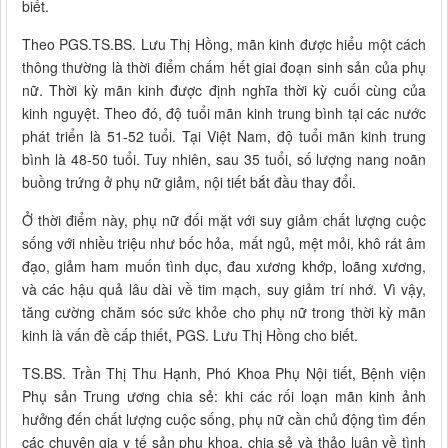
biết.
Theo PGS.TS.BS. Lưu Thị Hồng, mãn kinh được hiểu một cách
thông thường là thời điểm chấm hết giai đoạn sinh sản của phụ
nữ. Thời kỳ mãn kinh được định nghĩa thời kỳ cuối cùng của
kinh nguyệt. Theo đó, độ tuổi mãn kinh trung bình tại các nước
phát triển là 51-52 tuổi. Tại Việt Nam, độ tuổi mãn kinh trung
bình là 48-50 tuổi. Tuy nhiên, sau 35 tuổi, số lượng nang noãn
buồng trứng ở phụ nữ giảm, nội tiết bắt đầu thay đổi.
Ở thời điểm này, phụ nữ đối mặt với suy giảm chất lượng cuộc
sống với nhiều triệu như bốc hỏa, mất ngủ, mệt mỏi, khô rát âm
đạo, giảm ham muốn tình dục, đau xương khớp, loãng xương,
và các hậu quả lâu dài về tim mạch, suy giảm trí nhớ. Vì vậy,
tăng cường chăm sóc sức khỏe cho phụ nữ trong thời kỳ mãn
kinh là vấn đề cấp thiết, PGS. Lưu Thị Hồng cho biết.
TS.BS. Trần Thị Thu Hạnh, Phó Khoa Phụ Nội tiết, Bệnh viện
Phụ sản Trung ương chia sẻ: khi các rối loạn mãn kinh ảnh
hưởng đến chất lượng cuộc sống, phụ nữ cần chủ động tìm đến
các chuyên gia y tế sản phụ khoa, chia sẻ và thảo luận về tình