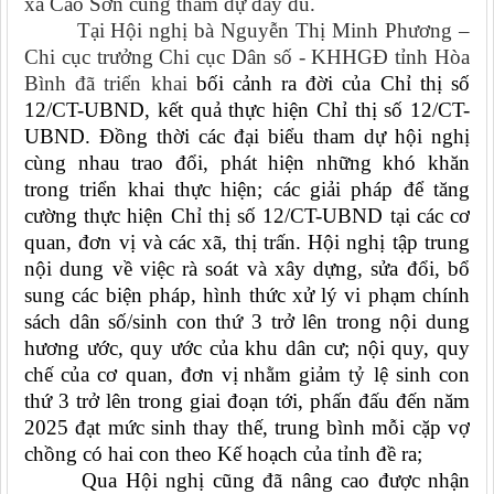
xã Cao Sơn cũng tham dự đầy đủ.
Tại Hội nghị bà Nguyễn Thị Minh Phương –
Chi cục trưởng Chi cục Dân số - KHHGĐ tỉnh Hòa
Bình đã triển khai
bối cảnh ra đời của Chỉ thị số
12/CT-UBND, kết quả thực hiện Chỉ thị số 12/CT-
UBND. Đồng thời các đại biểu tham dự hội nghị
cùng nhau trao đổi, phát hiện những khó khăn
trong triển khai thực hiện; các giải pháp để tăng
cường thực hiện Chỉ thị số 12/CT-UBND tại các cơ
quan, đơn vị và các xã, thị trấn. Hội nghị tập trung
nội dung về việc rà soát và xây dựng, sửa đổi, bổ
sung các biện pháp, hình thức xử lý vi phạm chính
sách dân số/sinh con thứ 3 trở lên trong nội dung
hương ước, quy ước của khu dân cư; nội quy, quy
chế của cơ quan, đơn vị
nhằm giảm tỷ lệ sinh con
thứ 3 trở lên trong giai đoạn tới, phấn đấu đến năm
2025 đạt mức sinh thay thế, trung bình mỗi cặp vợ
chồng có hai con theo Kế hoạch của tỉnh đề ra;
Qua Hội nghị cũng đã nâng cao được nhận