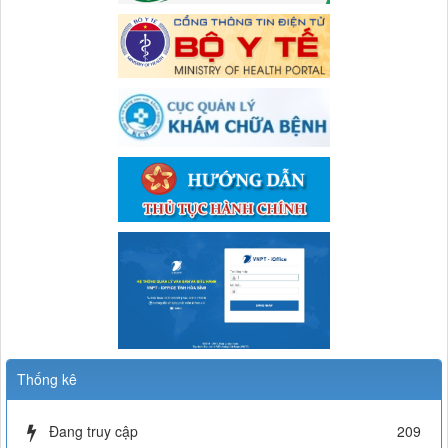
lượt xem: 177 | lượt tải:60
664/CV-TTYT
BC người hành nghề không còn làm việc tại TTYTKV Đà Bắc
(Nguyễn Thị Linh)
Thời gian đăng: 05/06/2026
lượt xem: 384 | lượt tải:66
577/TB-TTYT
thông báo về việc khám chữa bệnh dịch vụ ngoài giờ
Thời gian đăng: 08/05/2026
lượt xem: 717 | lượt tải:69
Thống kê
Đang truy cập
209