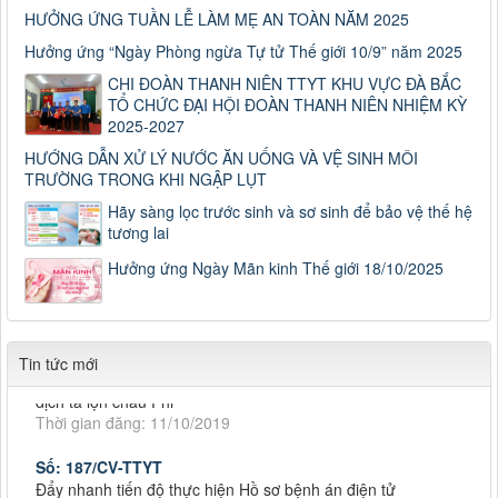
HƯỞNG ỨNG TUẦN LỄ LÀM MẸ AN TOÀN NĂM 2025
Hưởng ứng “Ngày Phòng ngừa Tự tử Thế giới 10/9” năm 2025
CHI ĐOÀN THANH NIÊN TTYT KHU VỰC ĐÀ BẮC
TỔ CHỨC ĐẠI HỘI ĐOÀN THANH NIÊN NHIỆM KỲ
2025-2027
HƯỚNG DẪN XỬ LÝ NƯỚC ĂN UỐNG VÀ VỆ SINH MÔI
TRƯỜNG TRONG KHI NGẬP LỤT
Số: 187/CV-TTYT
Đẩy nhanh tiến độ thực hiện Hồ sơ bệnh án điện tử
Hãy sàng lọc trước sinh và sơ sinh để bảo vệ thế hệ
Thời gian đăng: 11/10/2019
tương lai
Cách chặn 5 bệnh hô hấp dễ mắc
Hưởng ứng Ngày Mãn kinh Thế giới 18/10/2025
Cách chặn 5 bệnh hô hấp dễ mắc
Thời gian đăng: 11/10/2019
Tiếp tục tăng cường công tác lãnh, chỉ đạo phòng,
Tin tức mới
Tiếp tục tăng cường công tác lãnh, chỉ đạo phòng, chống
dịch tả lợn châu Phi
Thời gian đăng: 11/10/2019
Số: 187/CV-TTYT
Đẩy nhanh tiến độ thực hiện Hồ sơ bệnh án điện tử
Số: 187/CV-TTYT
Thời gian đăng: 11/10/2019