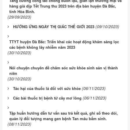
Tăng cường công tác chống buôn lậu, gian lận thương mại và
hàng giả dịp Tết Trung thu 2023 trên địa bàn huyện Đà Bắc,
tỉnh Hòa Bình.
(29/09/2023)
(09/10/2023)
HƯỞNG ỨNG NGÀY THỊ GIÁC THẾ GIỚI 2023
TTYT huyện Đà Bắc: Triển khai các hoạt động khám sàng lọc
các bệnh không lây nhiễm năm 2023
(30/10/2023)
Nói chuyện chuyên đề chăm sóc sức khỏe sinh sản vị thành
niên
(30/10/2023)
(06/11/2023)
Tác hại của thuốc lá đối với sức khỏe
(06/11/2023)
Các bài thuốc trị bệnh từ cây mơ lông
Tập huấn hướng dẫn tư vấn sau trả kết quả, ghi sổ theo dõi,
quản lý đối tượng mang gen bệnh Tan máu bẩm sinh.
(08/11/2023)