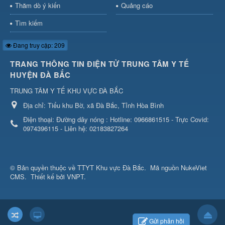
Thăm dò ý kiến
Quảng cáo
Tìm kiếm
Đang truy cập: 209
TRANG THÔNG TIN ĐIỆN TỬ TRUNG TÂM Y TẾ
HUYỆN ĐÀ BẮC
TRUNG TÂM Y TẾ KHU VỰC ĐÀ BẮC
Địa chỉ:
Tiểu khu Bờ, xã Đà Bắc, Tỉnh Hòa Bình
Điện thoại:
Đường dây nóng : Hotline: 0966861515 - Trực Covid:
0974396115 - Liên hệ: 02183827264
© Bản quyền thuộc về
TTYT Khu vực Đà Bắc
.
Mã nguồn
NukeViet
CMS
.
Thiết kế bởi VNPT.
Gửi phản hồi