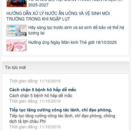
2025-2027
HƯỚNG DẪN XỬ LÝ NƯỚC ĂN UỐNG VÀ VỆ SINH MÔI
TRƯỜNG TRONG KHI NGẬP LỤT
Hãy sàng lọc trước sinh và sơ sinh để bảo vệ thế hệ
tương lai
Hưởng ứng Ngày Mãn kinh Thế giới 18/10/2025
Số: 187/CV-TTYT
Tin tức mới
Đẩy nhanh tiến độ thực hiện Hồ sơ bệnh án điện tử
Thời gian đăng: 11/10/2019
Cách chặn 5 bệnh hô hấp dễ mắc
Cách chặn 5 bệnh hô hấp dễ mắc
Thời gian đăng: 11/10/2019
Tiếp tục tăng cường công tác lãnh, chỉ đạo phòng,
Tiếp tục tăng cường công tác lãnh, chỉ đạo phòng, chống
dịch tả lợn châu Phi
Thời gian đăng: 11/10/2019