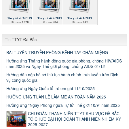
Tin y tế số 3/2019
Tin y tế số 2/2019
Tin y tế số 1/2019
Đã xem
1320
Đã xem
984
Đã xem
647
Tin TTYT Đà Bắc
BÀI TUYÊN TRUYỀN PHÒNG BỆNH TAY CHÂN MIỆNG
Hưởng ứng Tháng hành động quốc gia phòng, chống HIV/AIDS
năm 2025 và Ngày Thế giới phòng, chống AIDS 01/12
Hướng dẫn nộp hồ sơ thủ tục hành chính trực tuyến trên Dịch
vụ công quốc gia
Hưởng ứng Ngày Quốc tế trẻ em gái 11/10/2025
HƯỞNG ỨNG TUẦN LỄ LÀM MẸ AN TOÀN NĂM 2025
Hưởng ứng “Ngày Phòng ngừa Tự tử Thế giới 10/9” năm 2025
CHI ĐOÀN THANH NIÊN TTYT KHU VỰC ĐÀ BẮC
TỔ CHỨC ĐẠI HỘI ĐOÀN THANH NIÊN NHIỆM KỲ
2025-2027