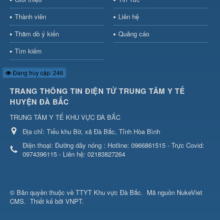
Thành viên
Liên hệ
Thăm dò ý kiến
Quảng cáo
Tìm kiếm
Đang truy cập: 246
TRANG THÔNG TIN ĐIỆN TỬ TRUNG TÂM Y TẾ
HUYỆN ĐÀ BẮC
TRUNG TÂM Y TẾ KHU VỰC ĐÀ BẮC
Địa chỉ:
Tiểu khu Bờ, xã Đà Bắc, Tỉnh Hòa Bình
Điện thoại:
Đường dây nóng : Hotline: 0966861515 - Trực Covid:
0974396115 - Liên hệ: 02183827264
© Bản quyền thuộc về
TTYT Khu vực Đà Bắc
.
Mã nguồn
NukeViet
CMS
.
Thiết kế bởi VNPT.