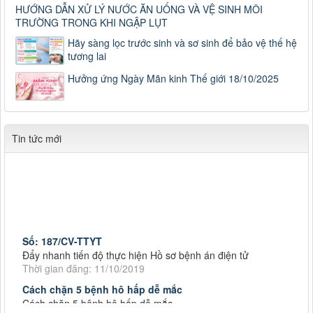
HƯỚNG DẪN XỬ LÝ NƯỚC ĂN UỐNG VÀ VỆ SINH MÔI
TRƯỜNG TRONG KHI NGẬP LỤT
Hãy sàng lọc trước sinh và sơ sinh để bảo vệ thế hệ
tương lai
Hưởng ứng Ngày Mãn kinh Thế giới 18/10/2025
Tin tức mới
Số: 187/CV-TTYT
Đẩy nhanh tiến độ thực hiện Hồ sơ bệnh án điện tử
Thời gian đăng: 11/10/2019
Cách chặn 5 bệnh hô hấp dễ mắc
Cách chặn 5 bệnh hô hấp dễ mắc
Thời gian đăng: 11/10/2019