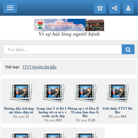
Vì sự hài lòng người bệnh
Thể loại:
TTYT Huyện Đà Bắc
Hướng dẫn tích hợp sổ
Trung tâm Y tế Đà Bắc
Phóng sự y tế Hòa Bình
Giới thiệu TTYT Đà
sức khỏe điện tử
hướng tới cơ sở y tế
70 năm làm theo lời
Bắc
xanh, sạch, đẹp
Bác
Đã xem
32
Đã xem
989
Đã xem
883
Đã xem
1528